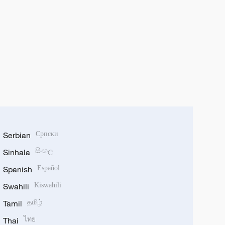
Serbian
Српски
Sinhala
සිංහල
Spanish
Español
Swahili
Kiswahili
Tamil
தமிழ்
Thai
ไทย