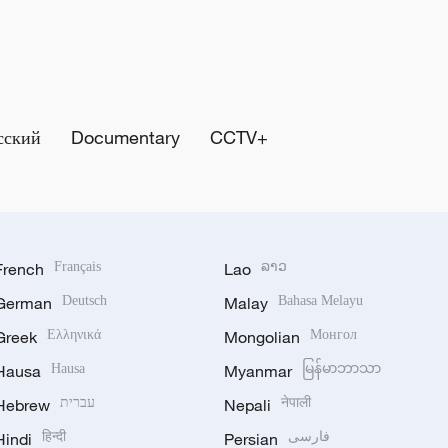
сский
Documentary
CCTV+
French
Français
Lao
ລາວ
German
Deutsch
Malay
Bahasa Melayu
Greek
Ελληνικά
Mongolian
Монгол
Hausa
Hausa
Myanmar
မြန်မာဘာသာ
Hebrew
עברית
Nepali
नेपाली
Hindi
हिन्दी
Persian
فارسی