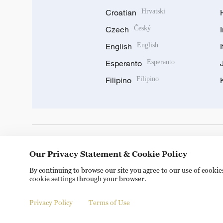
Croatian
Hrvatski
Czech
Český
English
English
Esperanto
Esperanto
Filipino
Filipino
DOWNLOAD OUR APP
Our Privacy Statement & Cookie Policy
By continuing to browse our site you agree to our use of cooki
cookie settings through your browser.
Privacy Policy
Terms of Use
© China Radio International.CRI. All Rights Reserved. 16A S