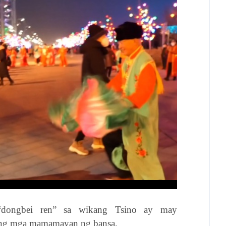
 “dongbei ren” sa wikang Tsino ay may
ibang mga mamamayan ng bansa.