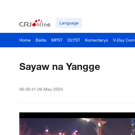
Language
Home
Balita
MPST
DLYST
Komentaryo
V-Day Com
Sayaw na Yangge
06:39:41,06-May-2024