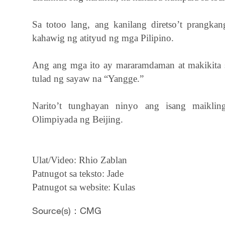
Sa totoo lang, ang kanilang diretso’t prangka
kahawig ng atityud ng mga Pilipino.
Ang ang mga ito ay mararamdaman at makikita s
tulad ng sayaw na “Yangge.”
Narito’t tunghayan ninyo ang isang maikli
Olimpiyada ng Beijing.
Ulat/Video: Rhio Zablan
Patnugot sa teksto: Jade
Patnugot sa website: Kulas
Source(s)：CMG