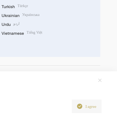
Turkish
Türkçe
Ukrainian
Українська
Urdu
اردو
Vietnamese
Tiếng Việt
I agree