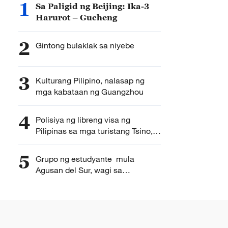
1
Sa Paligid ng Beijing: Ika-3
Harurot – Gucheng
2
Gintong bulaklak sa niyebe
3
Kulturang Pilipino, nalasap ng
mga kabataan ng Guangzhou
4
Polisiya ng libreng visa ng
Pilipinas sa mga turistang Tsino,
tampok sa kaganapang
panturismo sa Beijing
5
Grupo ng estudyante mula
Agusan del Sur, wagi sa
pandaigdigang eksibisyon ng
inobasyon sa Tsina