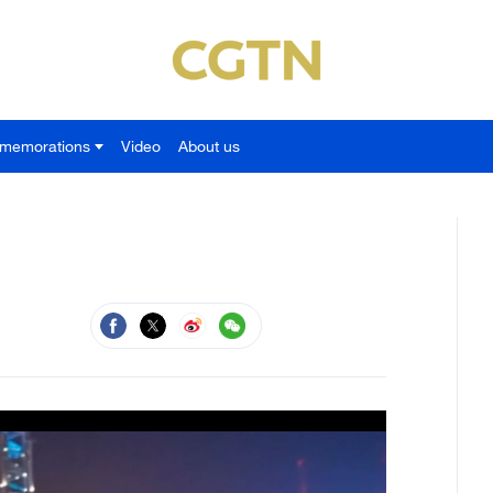
memorations
Video
About us