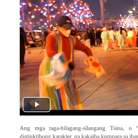
Play
Video
Ang mga taga-hilagang-silangang Tsina, o
distinktibong karakter, na kakaiba kumpara sa 