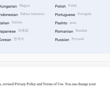
Hungarian
Magyar
Polish
Polski
Indonesian
Bahasa Indonesia
Portuguese
Português
Italian
Italiano
Pashto
پښتو
Japanese
日本語
Romanian
Română
Korean
한국어
Russian
Русский
es, revised Privacy Policy and Terms of Use. You can change your
hijingshan Road, Beijing, China. 100040