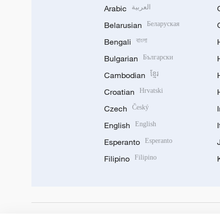
Arabic
العربية
Belarusian
Беларуская
Bengali
বাংলা
Bulgarian
Български
Cambodian
ខ្មែរ
Croatian
Hrvatski
Czech
Český
English
English
Esperanto
Esperanto
Filipino
Filipino