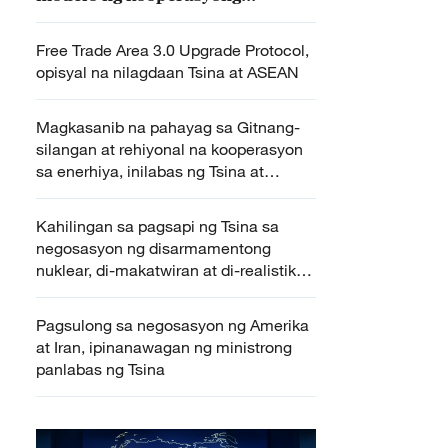
panrehiyon
Free Trade Area 3.0 Upgrade Protocol,
opisyal na nilagdaan Tsina at ASEAN
Magkasanib na pahayag sa Gitnang-
silangan at rehiyonal na kooperasyon
sa enerhiya, inilabas ng Tsina at
ASEAN
Kahilingan sa pagsapi ng Tsina sa
negosasyon ng disarmamentong
nuklear, di-makatwiran at di-realistiko
– MOFA
Pagsulong sa negosasyon ng Amerika
at Iran, ipinanawagan ng ministrong
panlabas ng Tsina