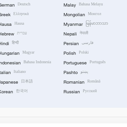
German
Deutsch
Malay
Bahasa Melayu
Greek
Ελληνικά
Mongolian
Монгол
Hausa
Hausa
Myanmar
မြန်မာဘာသာ
Hebrew
עברית
Nepali
नेपाली
Hindi
हिन्दी
Persian
فارسی
Hungarian
Magyar
Polish
Polski
Indonesian
Bahasa Indonesia
Portuguese
Português
Italian
Italiano
Pashto
پښتو
Japanese
日本語
Romanian
Română
Korean
한국어
Russian
Русский