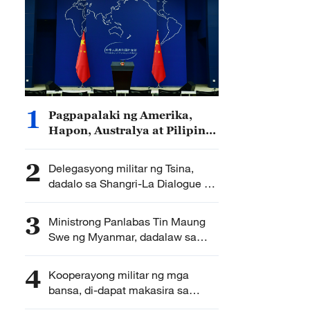
1
Pagpapalaki ng Amerika,
Hapon, Australya at Pilipinas
ng umano’y “banta ng Tsina,”
matatag na tinututulan ng
2
Delegasyong militar ng Tsina,
panig Tsino
dadalo sa Shangri-La Dialogue sa
Singapore
3
Ministrong Panlabas Tin Maung
Swe ng Myanmar, dadalaw sa
Tsina
4
Kooperayong militar ng mga
bansa, di-dapat makasira sa
rehiyonal na katatagan at