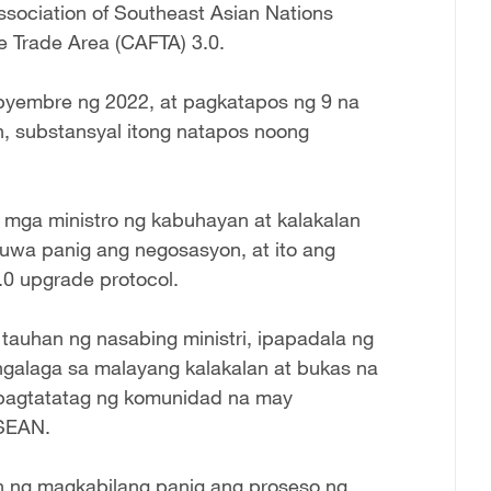
sociation of Southeast Asian Nations
Trade Area (CAFTA) 3.0.
yembre ng 2022, at pagkatapos ng 9 na
n, substansyal itong natapos noong
 mga ministro ng kabuhayan at kalakalan
uwa panig ang negosasyon, at ito ang
0 upgrade protocol.
auhan ng nasabing ministri, ipapadala ng
alaga sa malayang kalakalan at bukas na
 pagtatatag ng komunidad na may
ASEAN.
n ng magkabilang panig ang proseso ng