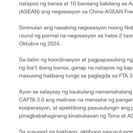
natapos ng bansa at 10 bansang kabilang sa As
(ASEAN) ang negosasyon sa China-ASEAN Free 
Sinimulan ang nasabing negosasyon noong Nob
round ng pormal na negosasyon sa halos 2 tao
Oktubre ng 2024.
Sa ilalim ng koordinasyon at pagpapasulong ng
ng iba’t ibang bansa, ganap na natapos ng kap
masusing hakbang tungo sa paglagda sa FTA 3.
Ayon sa salaysay ng kaukulang namamahalang t
CAFTA 3.0 ang malinaw na mensahe ng pangang
kooperasyon, at epektibong pasusulungin ang
pinagbabahaginang kinabukasan ng Tsina at 
Sa susunod na hakbang, aktibong pasusulungi