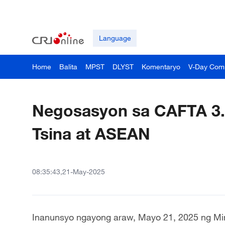
Language
Home
Balita
MPST
DLYST
Komentaryo
V-Day Com
Negosasyon sa CAFTA 3.
Tsina at ASEAN
08:35:43,21-May-2025
Inanunsyo ngayong araw, Mayo 21, 2025 ng Min