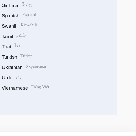
Sinhala
සිංහල
Spanish
Español
Swahili
Kiswahili
Tamil
தமிழ்
Thai
ไทย
Turkish
Türkçe
Ukrainian
Українська
Urdu
اردو
Vietnamese
Tiếng Việt