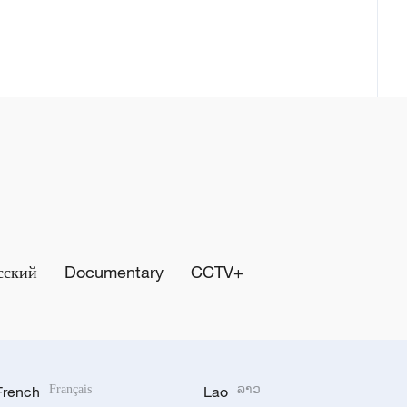
сский
Documentary
CCTV+
French
Français
Lao
ລາວ