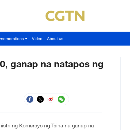
memorations
Video
About us
0, ganap na natapos ng
istri ng Komersyo ng Tsina na ganap na