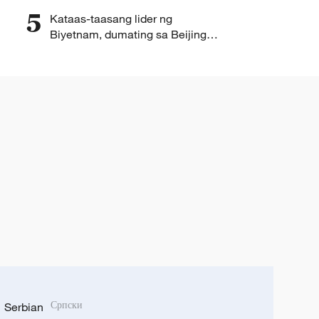
kapayapaan – MOFA
5
Kataas-taasang lider ng
Biyetnam, dumating sa Beijing
para sa dalaw-pang-estado
Serbian
Српски