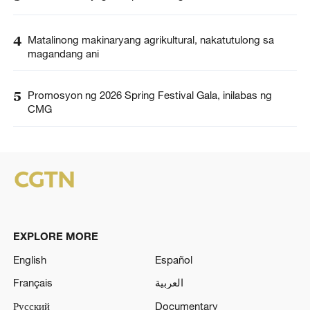
4
Matalinong makinaryang agrikultural, nakatutulong sa
magandang ani
5
Promosyon ng 2026 Spring Festival Gala, inilabas ng
CMG
EXPLORE MORE
English
Español
Français
العربية
Русский
Documentary