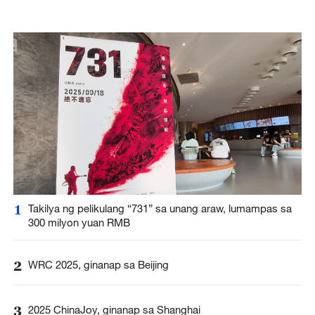
1
Takilya ng pelikulang “731” sa unang araw, lumampas sa
300 milyon yuan RMB
2
WRC 2025, ginanap sa Beijing
3
2025 ChinaJoy, ginanap sa Shanghai