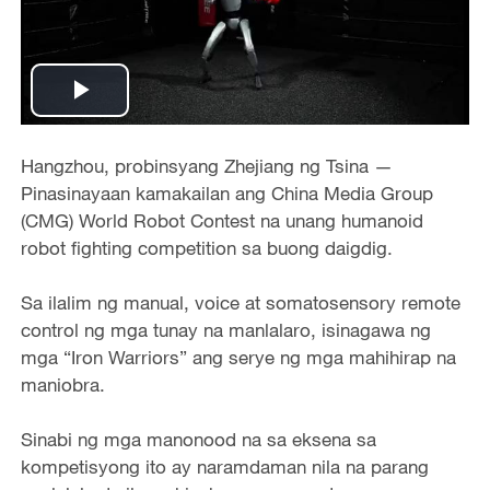
Play
Video
Hangzhou, probinsyang Zhejiang ng Tsina —
Pinasinayaan kamakailan ang China Media Group
(CMG) World Robot Contest na unang humanoid
robot fighting competition sa buong daigdig.
Sa ilalim ng manual, voice at somatosensory remote
control ng mga tunay na manlalaro, isinagawa ng
mga “Iron Warriors” ang serye ng mga mahihirap na
maniobra.
Sinabi ng mga manonood na sa eksena sa
kompetisyong ito ay naramdaman nila na parang