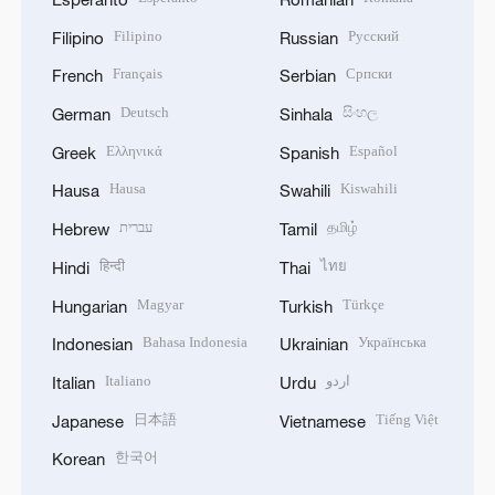
Filipino
Русский
Filipino
Russian
Français
Српски
French
Serbian
Deutsch
සිංහල
German
Sinhala
Ελληνικά
Español
Greek
Spanish
Hausa
Kiswahili
Hausa
Swahili
עברית
தமிழ்
Hebrew
Tamil
हिन्दी
ไทย
Hindi
Thai
Magyar
Türkçe
Hungarian
Turkish
Bahasa Indonesia
Українська
Indonesian
Ukrainian
Italiano
اردو
Italian
Urdu
日本語
Tiếng Việt
Japanese
Vietnamese
한국어
Korean