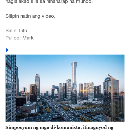
naglalakad sila sa hinaharap na mundo.
Silipin natin ang video.
Salin: Lito
Pulido: Mark
Simposyum ng mga di-komunista, itinaguyod ng