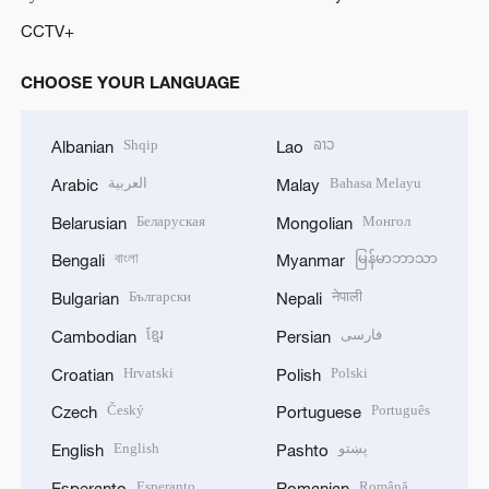
CCTV+
CHOOSE YOUR LANGUAGE
Shqip
ລາວ
Albanian
Lao
العربية
Bahasa Melayu
Arabic
Malay
Беларуская
Монгол
Belarusian
Mongolian
বাংলা
မြန်မာဘာသာ
Bengali
Myanmar
Български
नेपाली
Bulgarian
Nepali
ខ្មែរ
فارسی
Cambodian
Persian
Hrvatski
Polski
Croatian
Polish
Český
Português
Czech
Portuguese
English
پښتو
English
Pashto
Esperanto
Română
Esperanto
Romanian