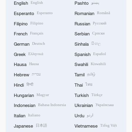
English
پښتو
English
Pashto
Esperanto
Română
Esperanto
Romanian
Filipino
Русский
Filipino
Russian
Français
Српски
French
Serbian
Deutsch
සිංහල
German
Sinhala
Ελληνικά
Español
Greek
Spanish
Hausa
Kiswahili
Hausa
Swahili
עברית
தமிழ்
Hebrew
Tamil
हिन्दी
ไทย
Hindi
Thai
Magyar
Türkçe
Hungarian
Turkish
Bahasa Indonesia
Українська
Indonesian
Ukrainian
Italiano
اردو
Italian
Urdu
日本語
Tiếng Việt
Japanese
Vietnamese