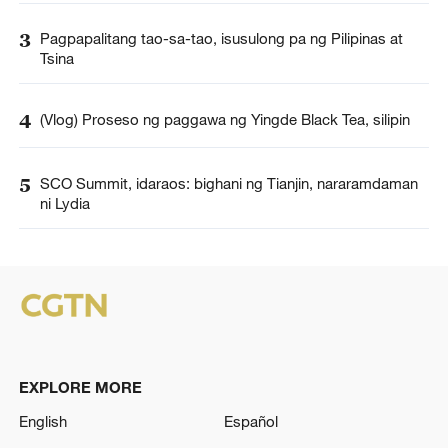
3
Pagpapalitang tao-sa-tao, isusulong pa ng Pilipinas at
Tsina
4
(Vlog) Proseso ng paggawa ng Yingde Black Tea, silipin
5
SCO Summit, idaraos: bighani ng Tianjin, nararamdaman
ni Lydia
EXPLORE MORE
English
Español