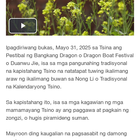
Play
Video
Ipagdiriwang bukas, Mayo 31, 2025 sa Tsina ang
Pestibal ng Bangkang Dragon o Dragon Boat Festival
o Duanwu Jie, isa sa mga pangunahing tradisyonal
na kapistahang Tsino na natatapat tuwing ikalimang
araw ng ikalimang buwan sa Nong Li o Tradisyonal
na Kalendaryong Tsino.
Sa kapistahang ito, isa sa mga kagawian ng mga
mamamayang Tsino ay ang paggawa at pagkain ng
zongzi, o hugis piramideng suman.
Mayroon ding kaugalian na pagsasabit ng damong