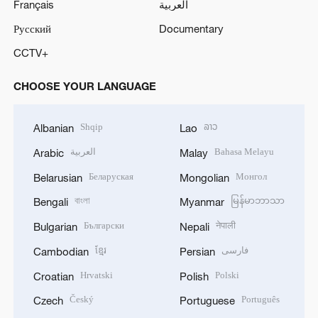
Français
العربية
Русский
Documentary
CCTV+
CHOOSE YOUR LANGUAGE
Shqip
ລາວ
Albanian
Lao
العربية
Bahasa Melayu
Arabic
Malay
Беларуская
Монгол
Belarusian
Mongolian
বাংলা
မြန်မာဘာသာ
Bengali
Myanmar
Български
नेपाली
Bulgarian
Nepali
ខ្មែរ
فارسی
Cambodian
Persian
Hrvatski
Polski
Croatian
Polish
Český
Português
Czech
Portuguese