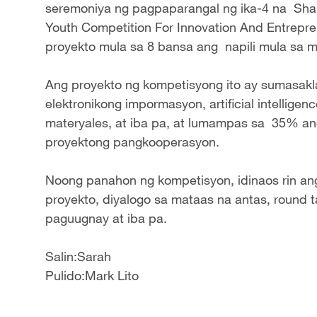
seremoniya ng pagpaparangal ng ika-4 na Sha
Youth Competition For Innovation And Entrepr
proyekto mula sa 8 bansa ang napili mula sa m
Ang proyekto ng kompetisyong ito ay sumasak
elektronikong impormasyon, artificial intelligen
materyales, at iba pa, at lumampas sa 35% a
proyektong pangkooperasyon.
Noong panahon ng kompetisyon, idinaos rin an
proyekto, diyalogo sa mataas na antas, round t
paguugnay at iba pa.
Salin:Sarah
Pulido:Mark Lito