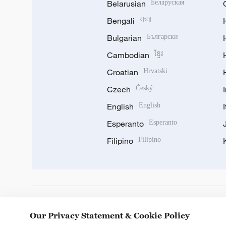
Belarusian
Беларуская
Bengali
বাংলা
Bulgarian
Български
Cambodian
ខ្មែរ
Croatian
Hrvatski
Czech
Český
English
English
Esperanto
Esperanto
Filipino
Filipino
DOWNLOAD OUR APP
Our Privacy Statement & Cookie Policy