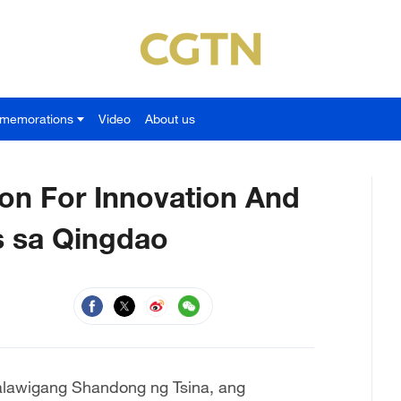
memorations
Video
About us
on For Innovation And
os sa Qingdao
lalawigang Shandong ng Tsina, ang