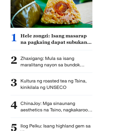
1
Hele zongzi: Isang masarap
na pagkaing dapat subukan
sa lunsod Wanning,
probinsyang Hainan ng Tsina
2
Zhaxigang: Mula sa isang
maralitang nayon sa bundok
hanggang sa isang bantog na
lugar na panturismo
3
Kultura ng roasted tea ng Tsina,
kinikilala ng UNSECO
4
ChinaJoy: Mga sinaunang
aesthetics na Tsino, nagkakaroon
ng mga bagong anyo
5
Ilog Pelku: Isang highland gem sa