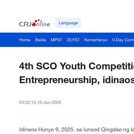
Language
Home
Balita
MPST
DLYST
Komentaryo
V-Day Com
4th SCO Youth Competiti
Entrepreneurship, idina
03:22:13,10-Jun-2025
Idinaos Hunyo 9, 2025, sa lunsod Qingdao ng 