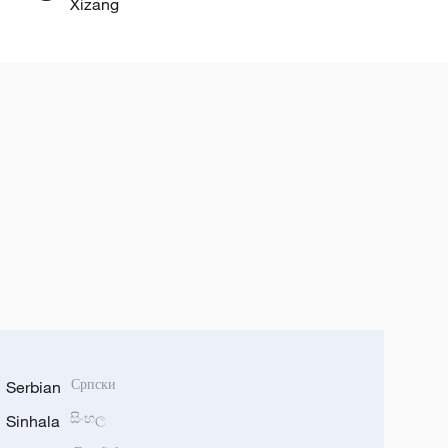
Xizang
Serbian
Српски
Sinhala
සිංහල