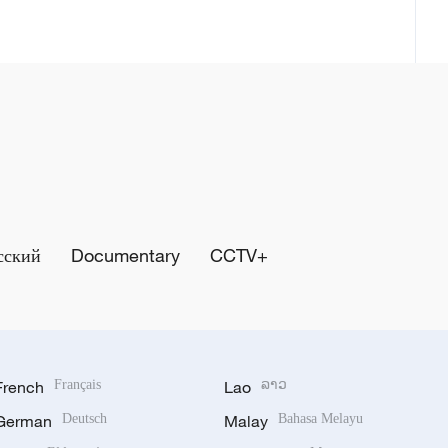
сский
Documentary
CCTV+
French
Français
Lao
ລາວ
German
Deutsch
Malay
Bahasa Melayu