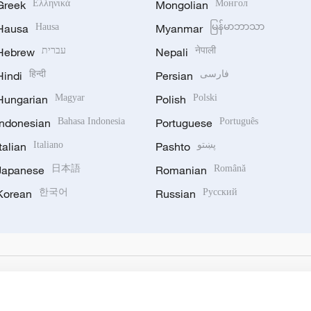
Greek
Ελληνικά
Mongolian
Монгол
Hausa
Hausa
Myanmar
မြန်မာဘာသာ
Hebrew
עברית
Nepali
नेपाली
Hindi
हिन्दी
Persian
فارسی
Hungarian
Magyar
Polish
Polski
Indonesian
Bahasa Indonesia
Portuguese
Português
Italian
Italiano
Pashto
پښتو
Japanese
日本語
Romanian
Română
Korean
한국어
Russian
Русский