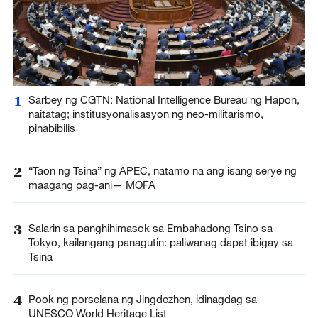
1
Sarbey ng CGTN: National Intelligence Bureau ng Hapon,
naitatag; institusyonalisasyon ng neo-militarismo,
pinabibilis
2
“Taon ng Tsina” ng APEC, natamo na ang isang serye ng
maagang pag-ani— MOFA
3
Salarin sa panghihimasok sa Embahadong Tsino sa
Tokyo, kailangang panagutin: paliwanag dapat ibigay sa
Tsina
4
Pook ng porselana ng Jingdezhen, idinagdag sa
UNESCO World Heritage List