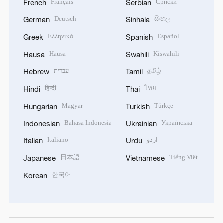
Français
Српски
French
Serbian
Deutsch
සිංහල
German
Sinhala
Ελληνικά
Español
Greek
Spanish
Hausa
Kiswahili
Hausa
Swahili
עברית
தமிழ்
Hebrew
Tamil
हिन्दी
ไทย
Hindi
Thai
Magyar
Türkçe
Hungarian
Turkish
Bahasa Indonesia
Українська
Indonesian
Ukrainian
Italiano
اردو
Italian
Urdu
日本語
Tiếng Việt
Japanese
Vietnamese
한국어
Korean