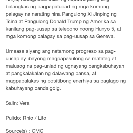
balangkas ng pagpapatupad ng mga komong
palagay na narating nina Pangulong Xi Jinping ng
Tsina at Pangulong Donald Trump ng Amerika sa
kanilang pag-uusap sa telepono noong Hunyo 5, at
mga komong palagay sa pag-uusap sa Geneva.
Umaasa siyang ang natamong progreso sa pag-
uusap ay ibayong magpapasulong sa matatag at
malusog na pag-unlad ng ugnayang pangkabuhayan
at pangkalakalan ng dalawang bansa, at
magpapalakas ng positibong enerhiya sa paglago ng
kabuhayang pandaigdig.
Salin: Vera
Pulido: Rhio / Lito
Source(s)：CMG