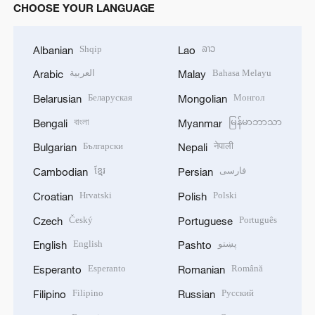
CHOOSE YOUR LANGUAGE
Shqip
ລາວ
Albanian
Lao
العربية
Bahasa Melayu
Arabic
Malay
Беларуская
Монгол
Belarusian
Mongolian
বাংলা
မြန်မာဘာသာ
Bengali
Myanmar
Български
नेपाली
Bulgarian
Nepali
ខ្មែរ
فارسی
Cambodian
Persian
Hrvatski
Polski
Croatian
Polish
Český
Português
Czech
Portuguese
English
پښتو
English
Pashto
Esperanto
Română
Esperanto
Romanian
Filipino
Русский
Filipino
Russian