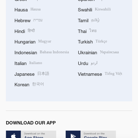
Hausa
Kiswahili
Hausa
Swahili
עברית
தமிழ்
Hebrew
Tamil
हिन्दी
ไทย
Hindi
Thai
Magyar
Türkçe
Hungarian
Turkish
Bahasa Indonesia
Українська
Indonesian
Ukrainian
Italiano
اردو
Italian
Urdu
日本語
Tiếng Việt
Japanese
Vietnamese
한국어
Korean
DOWNLOAD OUR APP