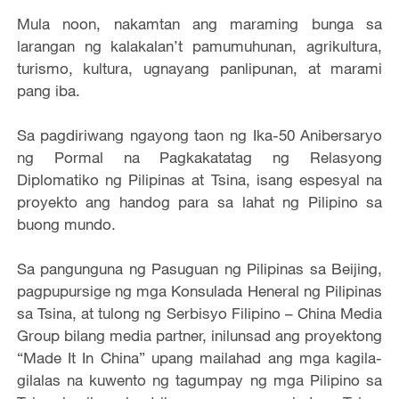
Mula noon, nakamtan ang maraming bunga sa
larangan ng kalakalan’t pamumuhunan, agrikultura,
turismo, kultura, ugnayang panlipunan, at marami
pang iba.
Sa pagdiriwang ngayong taon ng Ika-50 Anibersaryo
ng Pormal na Pagkakatatag ng Relasyong
Diplomatiko ng Pilipinas at Tsina, isang espesyal na
proyekto ang handog para sa lahat ng Pilipino sa
buong mundo.
Sa pangunguna ng Pasuguan ng Pilipinas sa Beijing,
pagpupursige ng mga Konsulada Heneral ng Pilipinas
sa Tsina, at tulong ng Serbisyo Filipino – China Media
Group bilang media partner, inilunsad ang proyektong
“Made It In China” upang mailahad ang mga kagila-
gilalas na kuwento ng tagumpay ng mga Pilipino sa