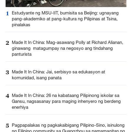
1
Estudyante ng MSU-IIT, bumisita sa Beijing: ugnayang
pang-akademiko at pang-kultura ng Pilipinas at Tsina,
pinalakas
2
Made It In China: Mag-asawang Polly at Richard Alianan,
ginawang matagumpay na negosyo ang tindahang
panturista
3
Made It In China: Jai, serbisyo sa edukasyon at
komunidad, isang panata
4
Made It In China: 26 na kabataang Pilipinong iskolar sa
Gansu, nagsasanay para maging inhenyero ng berdeng
enerhiya
5
Pagpapalakas ng pagkakaibigang Pilipino-Sino, isinulong
ng Filipino community sa Guangzhou sa pamamagitan ng