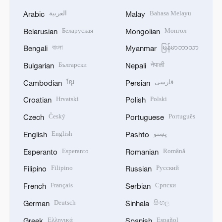
العربية
Bahasa Melayu
Arabic
Malay
Беларуская
Монгол
Belarusian
Mongolian
বাংলা
မြန်မာဘာသာ
Bengali
Myanmar
Български
नेपाली
Bulgarian
Nepali
ខ្មែរ
فارسی
Cambodian
Persian
Hrvatski
Polski
Croatian
Polish
Český
Português
Czech
Portuguese
English
پښتو
English
Pashto
Esperanto
Română
Esperanto
Romanian
Filipino
Русский
Filipino
Russian
Français
Српски
French
Serbian
Deutsch
සිංහල
German
Sinhala
Ελληνικά
Español
Greek
Spanish