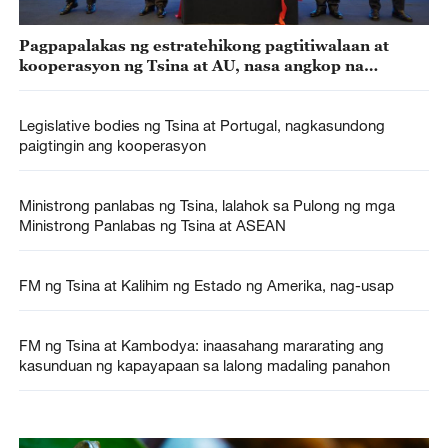
Pagpapalakas ng estratehikong pagtitiwalaan at
kooperasyon ng Tsina at AU, nasa angkop na
panahon – FM ng Tsina
Legislative bodies ng Tsina at Portugal, nagkasundong
paigtingin ang kooperasyon
Ministrong panlabas ng Tsina, lalahok sa Pulong ng mga
Ministrong Panlabas ng Tsina at ASEAN
FM ng Tsina at Kalihim ng Estado ng Amerika, nag-usap
FM ng Tsina at Kambodya: inaasahang mararating ang
kasunduan ng kapayapaan sa lalong madaling panahon