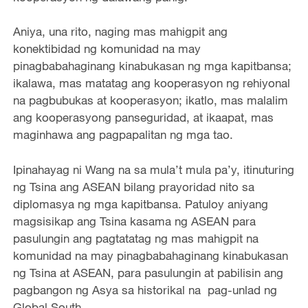
Aniya, una rito, naging mas mahigpit ang
konektibidad ng komunidad na may
pinagbabahaginang kinabukasan ng mga kapitbansa;
ikalawa, mas matatag ang kooperasyon ng rehiyonal
na pagbubukas at kooperasyon; ikatlo, mas malalim
ang kooperasyong panseguridad, at ikaapat, mas
maginhawa ang pagpapalitan ng mga tao.
Ipinahayag ni Wang na sa mula’t mula pa’y, itinuturing
ng Tsina ang ASEAN bilang prayoridad nito sa
diplomasya ng mga kapitbansa. Patuloy aniyang
magsisikap ang Tsina kasama ng ASEAN para
pasulungin ang pagtatatag ng mas mahigpit na
komunidad na may pinagbabahaginang kinabukasan
ng Tsina at ASEAN, para pasulungin at pabilisin ang
pagbangon ng Asya sa historikal na pag-unlad ng
Global South.