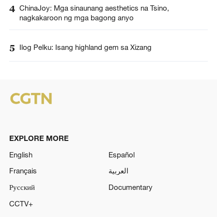
4
ChinaJoy: Mga sinaunang aesthetics na Tsino,
nagkakaroon ng mga bagong anyo
5
Ilog Pelku: Isang highland gem sa Xizang
EXPLORE MORE
English
Español
Français
العربية
Русский
Documentary
CCTV+