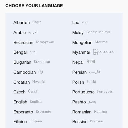
CHOOSE YOUR LANGUAGE
Shqip
ລາວ
Albanian
Lao
العربية
Bahasa Melayu
Arabic
Malay
Беларуская
Монгол
Belarusian
Mongolian
বাংলা
မြန်မာဘာသာ
Bengali
Myanmar
Български
नेपाली
Bulgarian
Nepali
ខ្មែរ
فارسی
Cambodian
Persian
Hrvatski
Polski
Croatian
Polish
Český
Português
Czech
Portuguese
English
پښتو
English
Pashto
Esperanto
Română
Esperanto
Romanian
Filipino
Русский
Filipino
Russian