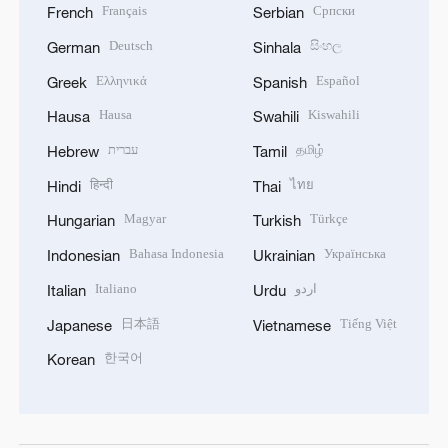
Français
Српски
French
Serbian
Deutsch
සිංහල
German
Sinhala
Ελληνικά
Español
Greek
Spanish
Hausa
Kiswahili
Hausa
Swahili
עברית
தமிழ்
Hebrew
Tamil
हिन्दी
ไทย
Hindi
Thai
Magyar
Türkçe
Hungarian
Turkish
Bahasa Indonesia
Українська
Indonesian
Ukrainian
Italiano
اردو
Italian
Urdu
日本語
Tiếng Việt
Japanese
Vietnamese
한국어
Korean