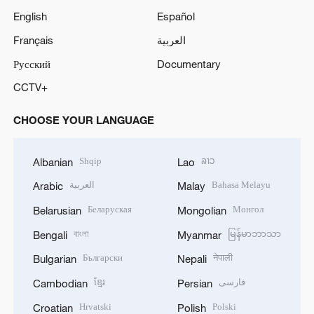
English
Español
Français
العربية
Русский
Documentary
CCTV+
CHOOSE YOUR LANGUAGE
Shqip
ລາວ
Albanian
Lao
العربية
Bahasa Melayu
Arabic
Malay
Беларуская
Монгол
Belarusian
Mongolian
বাংলা
မြန်မာဘာသာ
Bengali
Myanmar
Български
नेपाली
Bulgarian
Nepali
ខ្មែរ
فارسی
Cambodian
Persian
Hrvatski
Polski
Croatian
Polish