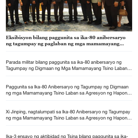
Eksibisyon bilang paggunita sa ika-80 anibersaryo
ng tagumpay ng paglaban ng mga mamamayang
Tsino sa agresyon ng Hapon at pandaigdigang
digmaan laban sa pasista, idinaos
Parada militar bilang paggunita sa ika-80 anibersaryo ng
Tagumpay ng Digmaan ng Mga Mamamayang Tsino Laban
sa Agresyon ng Hapon at Digmaang Pandaigdig Laban sa
Pasismo, isasahimpapawid ng CMG
Paggunita sa lka-80 Anibersaryo ng Tagumpay ng Digmaan
ng mga Mamamayang Tsino Laban sa Agresyon ng Hapon
at Pandaigdigang Digmaan Laban sa Pasismo, idinaraos sa
Beijing
Xi Jinping, nagtalumpati sa lka-80 Anibersaryo ng Tagumpay
ng mga Mamamayang Tsino Laban sa Agresyon ng Hapon
at Pandaigdigang Digmaan sa Pasismo
Ika-3 ensayo ng aktibidad ng Tsina bilang paggunita sa ika-