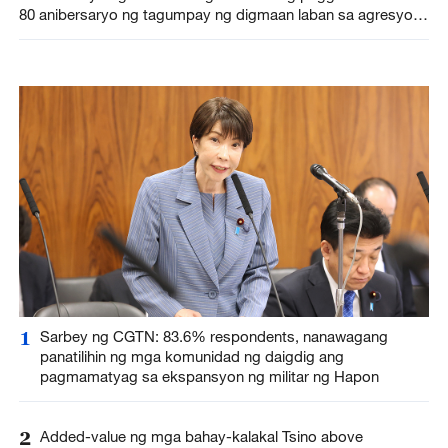
80 anibersaryo ng tagumpay ng digmaan laban sa agresyon
ng Hapon at pasista, isinagawa
1
Sarbey ng CGTN: 83.6% respondents, nanawagang
panatilihin ng mga komunidad ng daigdig ang
pagmamatyag sa ekspansyon ng militar ng Hapon
2
Added-value ng mga bahay-kalakal Tsino above