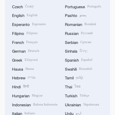
Český
Português
Czech
Portuguese
English
پښتو
English
Pashto
Esperanto
Română
Esperanto
Romanian
Filipino
Русский
Filipino
Russian
Français
Српски
French
Serbian
Deutsch
සිංහල
German
Sinhala
Ελληνικά
Español
Greek
Spanish
Hausa
Kiswahili
Hausa
Swahili
עברית
தமிழ்
Hebrew
Tamil
हिन्दी
ไทย
Hindi
Thai
Magyar
Türkçe
Hungarian
Turkish
Bahasa Indonesia
Українська
Indonesian
Ukrainian
Italiano
اردو
Italian
Urdu