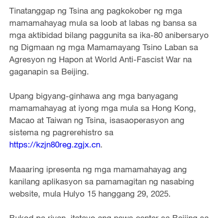
Tinatanggap ng Tsina ang pagkokober ng mga
mamamahayag mula sa loob at labas ng bansa sa
mga aktibidad bilang paggunita sa ika-80 anibersaryo
ng Digmaan ng mga Mamamayang Tsino Laban sa
Agresyon ng Hapon at World Anti-Fascist War na
gaganapin sa Beijing.
Upang bigyang-ginhawa ang mga banyagang
mamamahayag at iyong mga mula sa Hong Kong,
Macao at Taiwan ng Tsina, isasaoperasyon ang
sistema ng pagrerehistro sa
https://kzjn80reg.zgjx.cn
.
Maaaring ipresenta ng mga mamamahayag ang
kanilang aplikasyon sa pamamagitan ng nasabing
website, mula Hulyo 15 hanggang 29, 2025.
Bukod pa riyan, itatayo ang news center sa Beijing sa