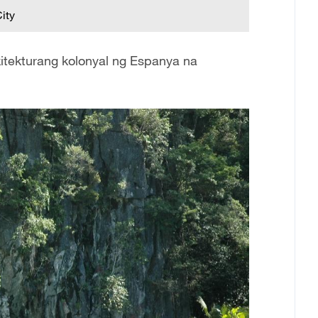
ity
itekturang kolonyal ng Espanya na