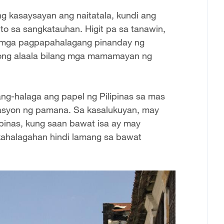
ng kasaysayan ang naitatala, kundi ang
ito sa sangkatauhan. Higit pa sa tanawin,
ng mga pagpapahalagang pinanday ng
bong alaala bilang mga mamamayan ng
ng-halaga ang papel ng Pilipinas sa mas
asyon ng pamana. Sa kasalukuyan, may
pinas, kung saan bawat isa ay may
 kahalagahan hindi lamang sa bawat