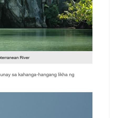
terranean River
tunay sa kahanga-hangang likha ng