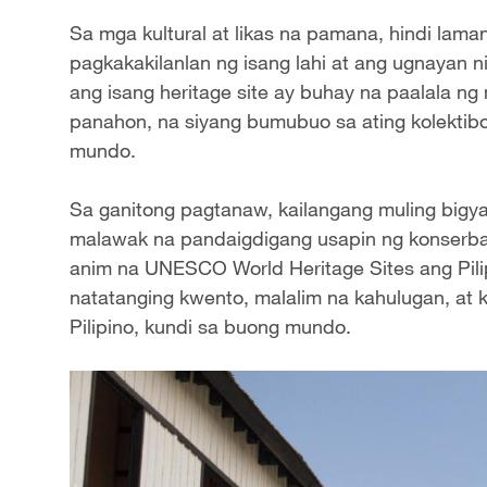
Sa mga kultural at likas na pamana, hindi lama
pagkakakilanlan ng isang lahi at ang ugnayan n
ang isang heritage site ay buhay na paalala 
panahon, na siyang bumubuo sa ating kolekti
mundo.
Sa ganitong pagtanaw, kailangang muling bigya
malawak na pandaigdigang usapin ng konserb
anim na UNESCO World Heritage Sites ang Pili
natatanging kwento, malalim na kahulugan, at
Pilipino, kundi sa buong mundo.