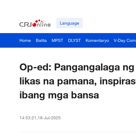
Language
Home
Balita
MPST
DLYST
Komentaryo
V-Day Com
Op-ed: Pangangalaga ng T
likas na pamana, inspiras
ibang mga bansa
14:53:21,18-Jul-2025