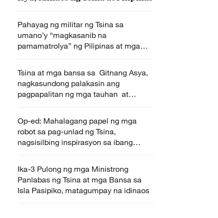
Pahayag ng militar ng Tsina sa
umano’y “magkasanib na
pamamatrolya” ng Pilipinas at mga
bansa sa labas ng rehiyon
Tsina at mga bansa sa Gitnang Asya,
nagkasundong palakasin ang
pagpapalitan ng mga tauhan at
konektibidad
Op-ed: Mahalagang papel ng mga
robot sa pag-unlad ng Tsina,
nagsisilbing inspirasyon sa ibang
bansa
Ika-3 Pulong ng mga Ministrong
Panlabas ng Tsina at mga Bansa sa
Isla Pasipiko, matagumpay na idinaos