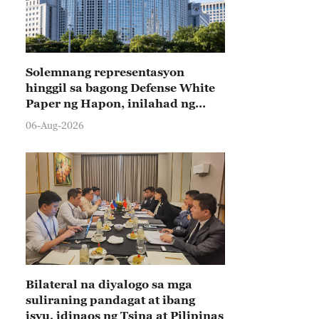
Solemnang representasyon
hinggil sa bagong Defense White
Paper ng Hapon, inilahad ng
Tsina
06-Aug-2026
Bilateral na diyalogo sa mga
suliraning pandagat at ibang
isyu, idinaos ng Tsina at Pilipinas