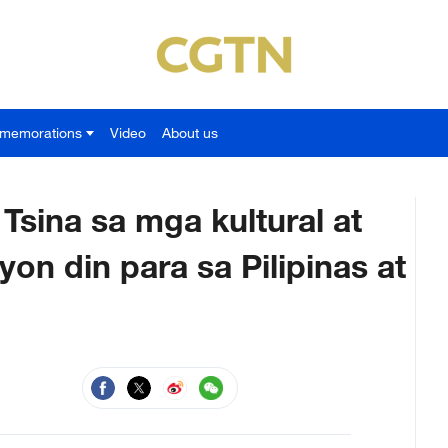
memorations
Video
About us
sina sa mga kultural at
yon din para sa Pilipinas at