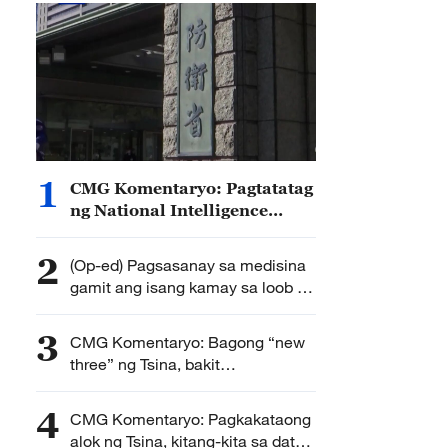
1
CMG Komentaryo: Pagtatatag
ng National Intelligence
Bureau, nagpapakita ng
ambisyon ng Hapon na
2
(Op-ed) Pagsasanay sa medisina
palawakin ang militar nito
gamit ang isang kamay sa loob ng
30 taon, nagbibigay-liwanag sa
landas tungo sa kalusugan ng
3
CMG Komentaryo: Bagong “new
mga taga-nayon
three” ng Tsina, bakit
ikinagigiliwan ng mga mamimili
sa buong mundo?
4
CMG Komentaryo: Pagkakataong
alok ng Tsina, kitang-kita sa datos