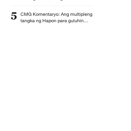
ng kabuhayan sa unang hati ng
2026
5
CMG Komentaryo: Ang multipleng
tangka ng Hapon para guluhin
ang South China Sea