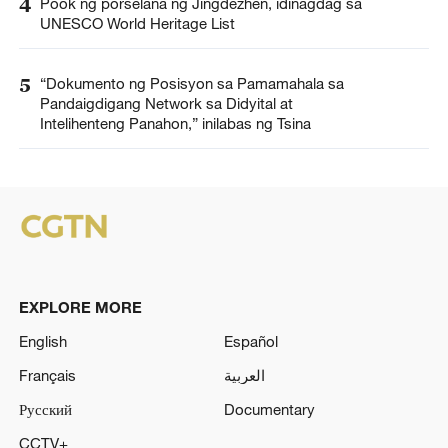
4
Pook ng porselana ng Jingdezhen, idinagdag sa
UNESCO World Heritage List
5
“Dokumento ng Posisyon sa Pamamahala sa
Pandaigdigang Network sa Didyital at
Intelihenteng Panahon,” inilabas ng Tsina
EXPLORE MORE
English
Español
Français
العربية
Русский
Documentary
CCTV+