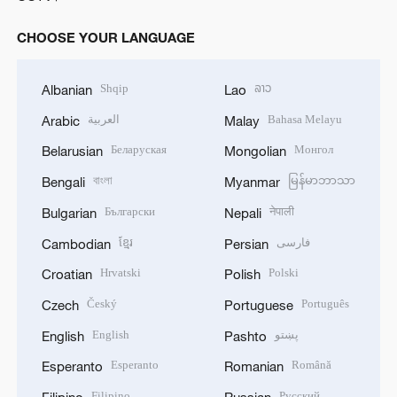
CHOOSE YOUR LANGUAGE
Shqip
ລາວ
Albanian
Lao
العربية
Bahasa Melayu
Arabic
Malay
Беларуская
Монгол
Belarusian
Mongolian
বাংলা
မြန်မာဘာသာ
Bengali
Myanmar
Български
नेपाली
Bulgarian
Nepali
ខ្មែរ
فارسی
Cambodian
Persian
Hrvatski
Polski
Croatian
Polish
Český
Português
Czech
Portuguese
English
پښتو
English
Pashto
Esperanto
Română
Esperanto
Romanian
Filipino
Русский