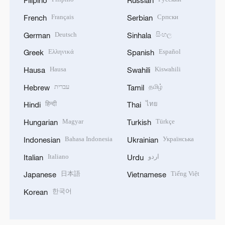
Filipino
Russian
Français
Српски
French
Serbian
Deutsch
සිංහල
German
Sinhala
Ελληνικά
Español
Greek
Spanish
Hausa
Kiswahili
Hausa
Swahili
עברית
தமிழ்
Hebrew
Tamil
हिन्दी
ไทย
Hindi
Thai
Magyar
Türkçe
Hungarian
Turkish
Bahasa Indonesia
Українська
Indonesian
Ukrainian
Italiano
اردو
Italian
Urdu
日本語
Tiếng Việt
Japanese
Vietnamese
한국어
Korean