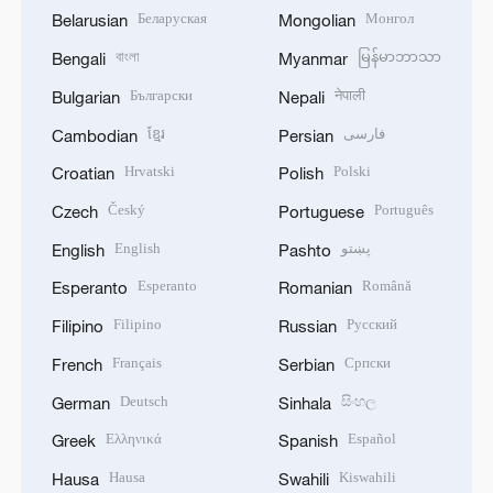
Беларуская
Монгол
Belarusian
Mongolian
বাংলা
မြန်မာဘာသာ
Bengali
Myanmar
Български
नेपाली
Bulgarian
Nepali
ខ្មែរ
فارسی
Cambodian
Persian
Hrvatski
Polski
Croatian
Polish
Český
Português
Czech
Portuguese
English
پښتو
English
Pashto
Esperanto
Română
Esperanto
Romanian
Filipino
Русский
Filipino
Russian
Français
Српски
French
Serbian
Deutsch
සිංහල
German
Sinhala
Ελληνικά
Español
Greek
Spanish
Hausa
Kiswahili
Hausa
Swahili