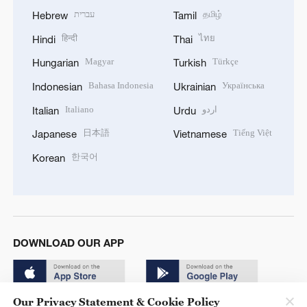
עברית
தமிழ்
Hebrew
Tamil
हिन्दी
ไทย
Hindi
Thai
Magyar
Türkçe
Hungarian
Turkish
Bahasa Indonesia
Українська
Indonesian
Ukrainian
Italiano
اردو
Italian
Urdu
日本語
Tiếng Việt
Japanese
Vietnamese
한국어
Korean
DOWNLOAD OUR APP
Our Privacy Statement & Cookie Policy