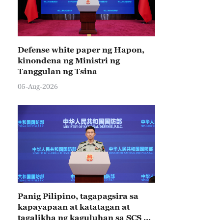
Defense white paper ng Hapon,
kinondena ng Ministri ng
Tanggulan ng Tsina
05-Aug-2026
Panig Pilipino, tagapagsira sa
kapayapaan at katatagan at
tagalikha ng kaguluhan sa SCS –