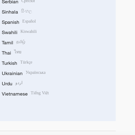
Serbian
Српски
Sinhala
සිංහල
Spanish
Español
Swahili
Kiswahili
Tamil
தமிழ்
Thai
ไทย
Turkish
Türkçe
Ukrainian
Українська
Urdu
اردو
Vietnamese
Tiếng Việt