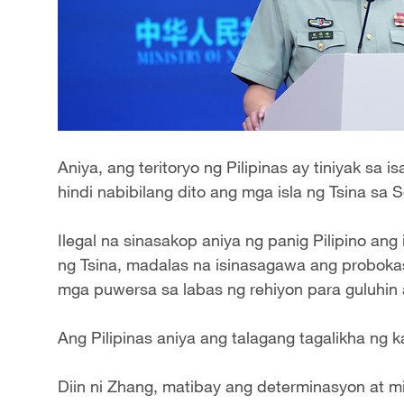
Aniya, ang teritoryo ng Pilipinas ay tiniyak sa
hindi nabibilang dito ang mga isla ng Tsina sa 
Ilegal na sinasakop aniya ng panig Pilipino an
ng Tsina, madalas na isinasagawa ang probokasy
mga puwersa sa labas ng rehiyon para guluhin
Ang Pilipinas aniya ang talagang tagalikha ng 
Diin ni Zhang, matibay ang determinasyon at mit