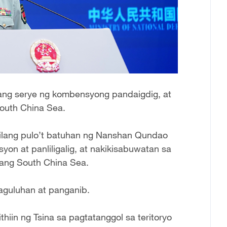
 isang serye ng kombensyong pandaigdig, at
South China Sea.
g ilang pulo’t batuhan ng Nanshan Qundao
on at panliligalig, at nakikisabuwatan sa
 ang South China Sea.
kaguluhan at panganib.
hiin ng Tsina sa pagtatanggol sa teritoryo