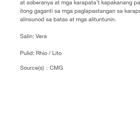
at soberanya at mga karapata’t kapakanang pa
itong gaganti sa mga paglapastangan sa karapa
alinsunod sa batas at mga alituntunin.
Salin: Vera
Pulid: Rhio / Lito
Source(s)：CMG