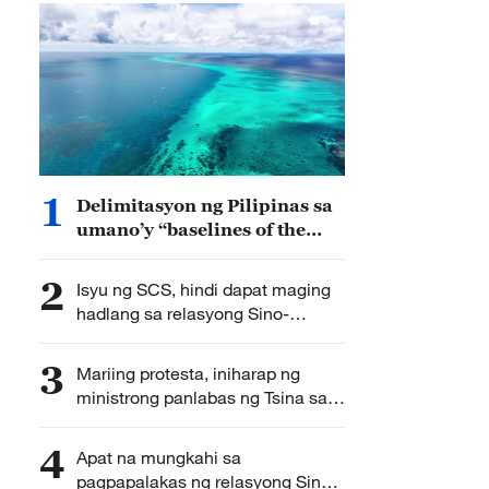
1
Delimitasyon ng Pilipinas sa
umano’y “baselines of the
territorial sea” sa Huangyan
Dao, tinututulan ng Tsina
2
Isyu ng SCS, hindi dapat maging
hadlang sa relasyong Sino-
ASEAN — MOFA
3
Mariing protesta, iniharap ng
ministrong panlabas ng Tsina sa
kalihim na panlabas ng Pilipinas
4
Apat na mungkahi sa
pagpapalakas ng relasyong Sino-