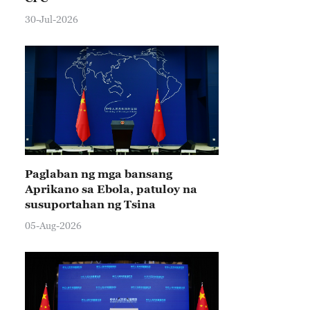
30-Jul-2026
Paglaban ng mga bansang
Aprikano sa Ebola, patuloy na
susuportahan ng Tsina
05-Aug-2026