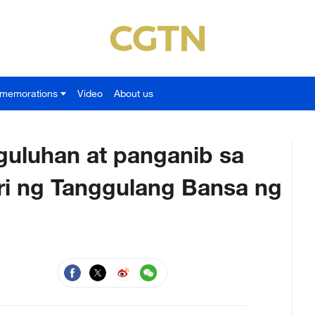
memorations
Video
About us
aguluhan at panganib sa
tri ng Tanggulang Bansa ng