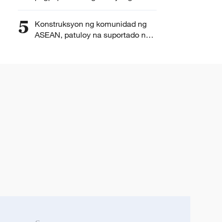
ASEAN, inilahad ni Wang Yi
5
Konstruksyon ng komunidad ng
ASEAN, patuloy na suportado ng
Tsina — ministrong panlabas ng
Tsina