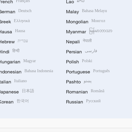
French
Français
Lao
ລາວ
German
Deutsch
Malay
Bahasa Melayu
Greek
Ελληνικά
Mongolian
Монгол
Hausa
Hausa
Myanmar
မြန်မာဘာသာ
Hebrew
עברית
Nepali
नेपाली
Hindi
हिन्दी
Persian
فارسی
Hungarian
Magyar
Polish
Polski
Indonesian
Bahasa Indonesia
Portuguese
Português
Italian
Italiano
Pashto
پښتو
Japanese
日本語
Romanian
Română
Korean
한국어
Russian
Русский