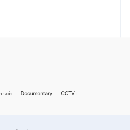
сский
Documentary
CCTV+