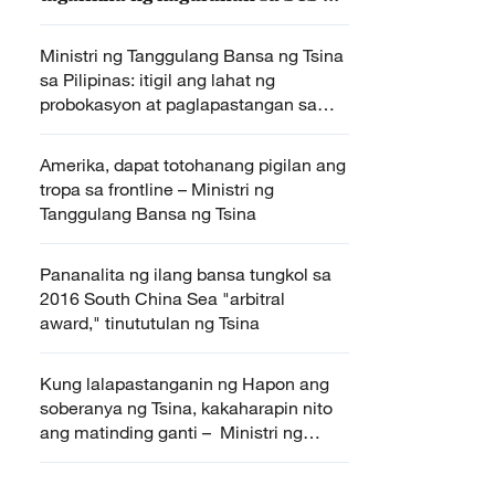
Tsina
Ministri ng Tanggulang Bansa ng Tsina
sa Pilipinas: itigil ang lahat ng
probokasyon at paglapastangan sa
karapatan ng Tsina
Amerika, dapat totohanang pigilan ang
tropa sa frontline – Ministri ng
Tanggulang Bansa ng Tsina
Pananalita ng ilang bansa tungkol sa
2016 South China Sea "arbitral
award," tinututulan ng Tsina
Kung lalapastanganin ng Hapon ang
soberanya ng Tsina, kakaharapin nito
ang matinding ganti – Ministri ng
Tanggulang Bansa ng Tsina