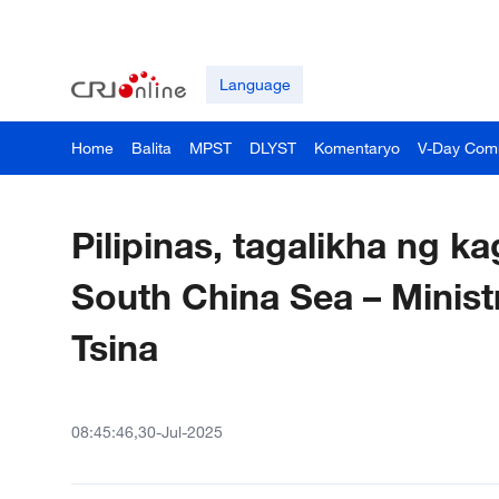
Language
Home
Balita
MPST
DLYST
Komentaryo
V-Day Com
Pilipinas, tagalikha ng k
South China Sea – Minis
Tsina
08:45:46,30-Jul-2025