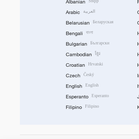
Albanian
Shqip
Arabic
العربية
Belarusian
Беларуская
Bengali
বাংলা
Bulgarian
Български
Cambodian
ខ្មែរ
Croatian
Hrvatski
Czech
Český
English
English
Esperanto
Esperanto
Filipino
Filipino