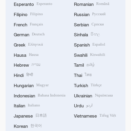
Esperanto
Română
Esperanto
Romanian
Filipino
Русский
Filipino
Russian
Français
Српски
French
Serbian
Deutsch
සිංහල
German
Sinhala
Ελληνικά
Español
Greek
Spanish
Hausa
Kiswahili
Hausa
Swahili
עברית
தமிழ்
Hebrew
Tamil
हिन्दी
ไทย
Hindi
Thai
Magyar
Türkçe
Hungarian
Turkish
Bahasa Indonesia
Українська
Indonesian
Ukrainian
Italiano
اردو
Italian
Urdu
日本語
Tiếng Việt
Japanese
Vietnamese
한국어
Korean