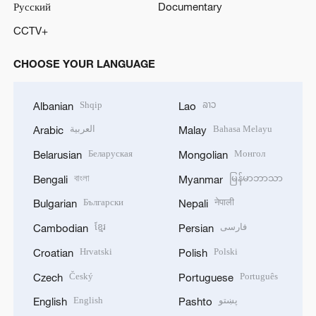
Русский
Documentary
CCTV+
CHOOSE YOUR LANGUAGE
Shqip
ລາວ
Albanian
Lao
العربية
Bahasa Melayu
Arabic
Malay
Беларуская
Монгол
Belarusian
Mongolian
বাংলা
မြန်မာဘာသာ
Bengali
Myanmar
Български
नेपाली
Bulgarian
Nepali
ខ្មែរ
فارسی
Cambodian
Persian
Hrvatski
Polski
Croatian
Polish
Český
Português
Czech
Portuguese
English
پښتو
English
Pashto