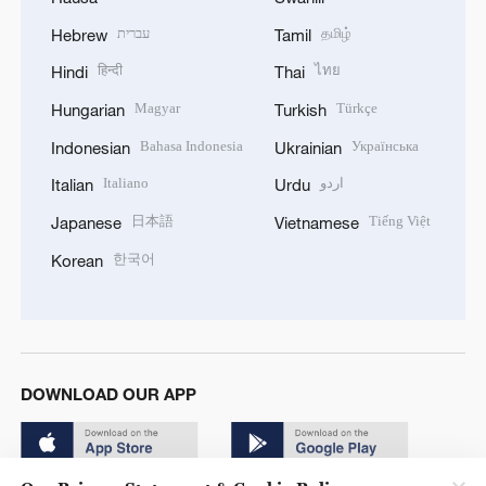
עברית
தமிழ்
Hebrew
Tamil
हिन्दी
ไทย
Hindi
Thai
Magyar
Türkçe
Hungarian
Turkish
Bahasa Indonesia
Українська
Indonesian
Ukrainian
Italiano
اردو
Italian
Urdu
日本語
Tiếng Việt
Japanese
Vietnamese
한국어
Korean
DOWNLOAD OUR APP