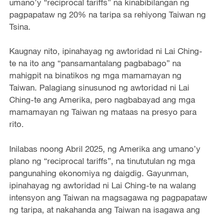
umano’y “reciprocal tariffs” na kinabibilangan ng
pagpapataw ng 20% na taripa sa rehiyong Taiwan ng
Tsina.
Kaugnay nito, ipinahayag ng awtoridad ni Lai Ching-
te na ito ang “pansamantalang pagbabago” na
mahigpit na binatikos ng mga mamamayan ng
Taiwan. Palagiang sinusunod ng awtoridad ni Lai
Ching-te ang Amerika, pero nagbabayad ang mga
mamamayan ng Taiwan ng mataas na presyo para
rito.
Inilabas noong Abril 2025, ng Amerika ang umano’y
plano ng “reciprocal tariffs”, na tinututulan ng mga
pangunahing ekonomiya ng daigdig. Gayunman,
ipinahayag ng awtoridad ni Lai Ching-te na walang
intensyon ang Taiwan na magsagawa ng pagpapataw
ng taripa, at nakahanda ang Taiwan na isagawa ang