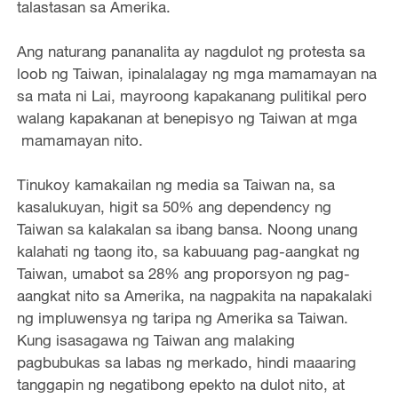
talastasan sa Amerika.
Ang naturang pananalita ay nagdulot ng protesta sa
loob ng Taiwan, ipinalalagay ng mga mamamayan na
sa mata ni Lai, mayroong kapakanang pulitikal pero
walang kapakanan at benepisyo ng Taiwan at mga
mamamayan nito.
Tinukoy kamakailan ng media sa Taiwan na, sa
kasalukuyan, higit sa 50% ang dependency ng
Taiwan sa kalakalan sa ibang bansa. Noong unang
kalahati ng taong ito, sa kabuuang pag-aangkat ng
Taiwan, umabot sa 28% ang proporsyon ng pag-
aangkat nito sa Amerika, na nagpakita na napakalaki
ng impluwensya ng taripa ng Amerika sa Taiwan.
Kung isasagawa ng Taiwan ang malaking
pagbubukas sa labas ng merkado, hindi maaaring
tanggapin ng negatibong epekto na dulot nito, at