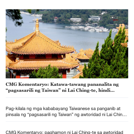
CMG Komentaryo: Katawa-tawang pananalita ng
“pagsasarili ng Taiwan” ni Lai Ching-te, hindi
magbabago sa kayariang isang Tsina
Pag-kilala ng mga kababayang Taiwanese sa panganib at
pinsala ng “pagsasarili ng Taiwan” ng awtoridad ni Lai Ching-
te, inaasahan ng mainland
CMG Komentaryo: paghamon ni Lai Ching-te sa awtoridad