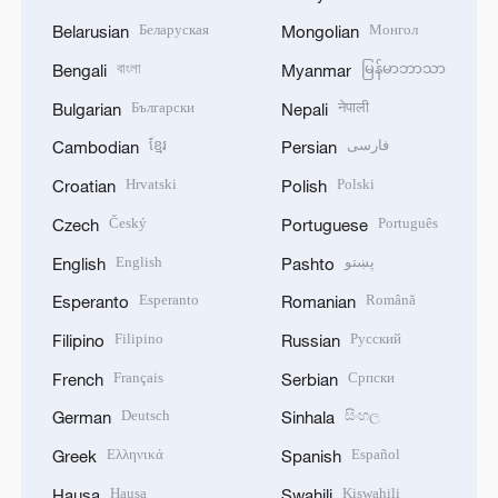
Беларуская
Монгол
Belarusian
Mongolian
বাংলা
မြန်မာဘာသာ
Bengali
Myanmar
Български
नेपाली
Bulgarian
Nepali
ខ្មែរ
فارسی
Cambodian
Persian
Hrvatski
Polski
Croatian
Polish
Český
Português
Czech
Portuguese
English
پښتو
English
Pashto
Esperanto
Română
Esperanto
Romanian
Filipino
Русский
Filipino
Russian
Français
Српски
French
Serbian
Deutsch
සිංහල
German
Sinhala
Ελληνικά
Español
Greek
Spanish
Hausa
Kiswahili
Hausa
Swahili