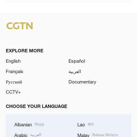
EXPLORE MORE
English
Español
Français
العربية
Русский
Documentary
CCTV+
CHOOSE YOUR LANGUAGE
Shqip
ລາວ
Albanian
Lao
العربية
Bahasa Melayu
Arabic
Malay