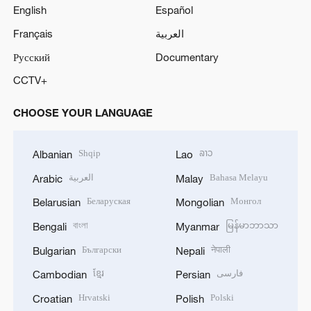
English
Español
Français
العربية
Русский
Documentary
CCTV+
CHOOSE YOUR LANGUAGE
Shqip
ລາວ
Albanian
Lao
العربية
Bahasa Melayu
Arabic
Malay
Беларуская
Монгол
Belarusian
Mongolian
বাংলা
မြန်မာဘာသာ
Bengali
Myanmar
Български
नेपाली
Bulgarian
Nepali
ខ្មែរ
فارسی
Cambodian
Persian
Hrvatski
Polski
Croatian
Polish