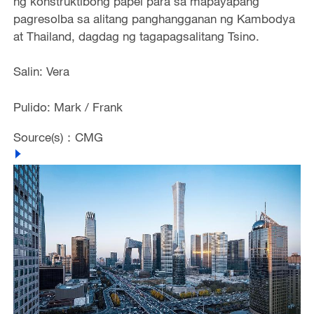
ng konstruktibong papel para sa mapayapang
pagresolba sa alitang panghangganan ng Kambodya
at Thailand, dagdag ng tagapagsalitang Tsino.
Salin: Vera
Pulido: Mark / Frank
Source(s)：CMG