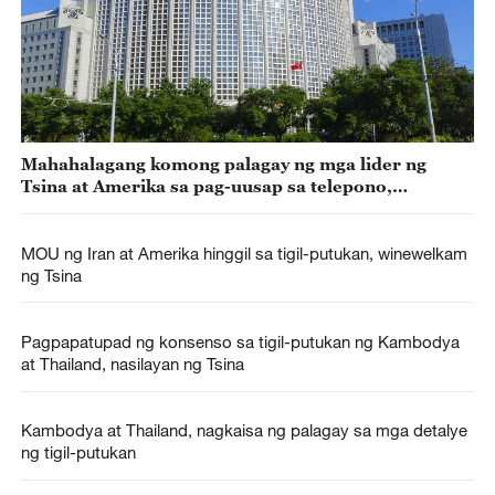
Mahahalagang komong palagay ng mga lider ng
Tsina at Amerika sa pag-uusap sa telepono,
inaasahang ipapatupad – tagapagsalitang Tsino
MOU ng Iran at Amerika hinggil sa tigil-putukan, winewelkam
ng Tsina
Pagpapatupad ng konsenso sa tigil-putukan ng Kambodya
at Thailand, nasilayan ng Tsina
Kambodya at Thailand, nagkaisa ng palagay sa mga detalye
ng tigil-putukan