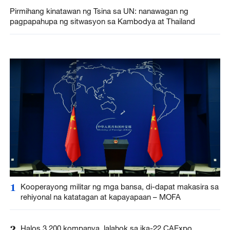
Pirmihang kinatawan ng Tsina sa UN: nanawagan ng
pagpapahupa ng sitwasyon sa Kambodya at Thailand
1
Kooperayong militar ng mga bansa, di-dapat makasira sa
rehiyonal na katatagan at kapayapaan – MOFA
2
Halos 3,200 kompanya, lalahok sa ika-22 CAExpo