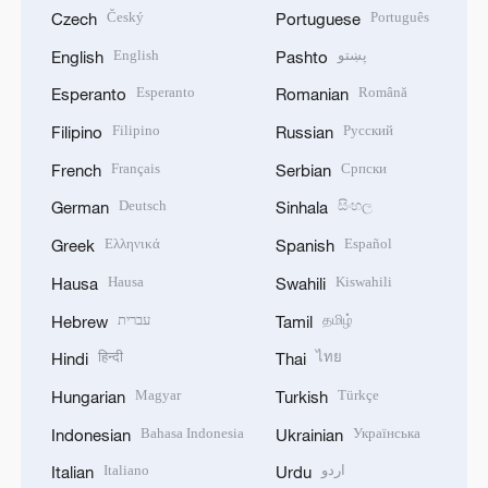
Český
Português
Czech
Portuguese
English
پښتو
English
Pashto
Esperanto
Română
Esperanto
Romanian
Filipino
Русский
Filipino
Russian
Français
Српски
French
Serbian
Deutsch
සිංහල
German
Sinhala
Ελληνικά
Español
Greek
Spanish
Hausa
Kiswahili
Hausa
Swahili
עברית
தமிழ்
Hebrew
Tamil
हिन्दी
ไทย
Hindi
Thai
Magyar
Türkçe
Hungarian
Turkish
Bahasa Indonesia
Українська
Indonesian
Ukrainian
Italiano
اردو
Italian
Urdu