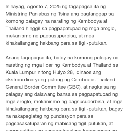
Inihayag, Agosto 7, 2025 ng tagapagsalita ng
Ministring Panlabas ng Tsina ang pagtanggap sa
komong palagay na narating ng Kambodya at
Thailand hinggil sa pagpapatupad ng mga areglo,
mekanismo ng pagsusuperbisa, at mga
kinakailangang hakbang para sa tigil-putukan.
Anang tagapagsalita, batay sa komong palagay na
narating ng mga lider ng Kambodya at Thailand sa
Kuala Lumpur nitong Hulyo 28, idinaos ang
ekstraordinaryong pulong ng Cambodia-Thailand
General Border Committee (GBC), at nagkaisa ng
palagay ang dalawang bansa sa pagpapatupad ng
mga areglo, mekanismo ng pagsusuperbisa, at mga
kinakailangang hakbang para sa tigil-putukan, bagay
na nakapaglatag ng pundasyon para sa
pagsasakatuparan ng mabisang tigil-putukan, at
pagpapatibay ng pangmatagalang kapayapaan ng