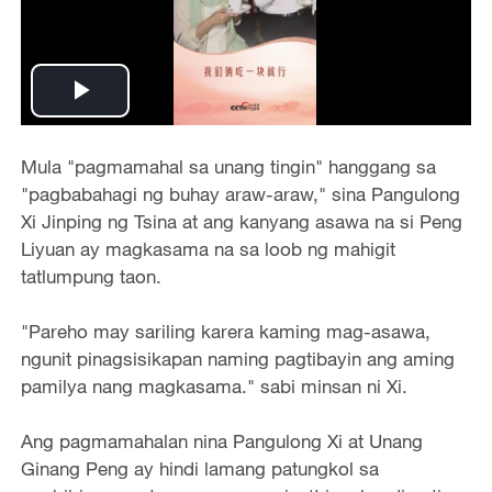
Play
Video
Mula "
pagmamahal sa unang tingin
" hanggang sa
"pagbabahagi ng buhay araw-araw," sina Pangulong
Xi Jinping ng Tsina at ang kanyang asawa na si Peng
Liyuan ay magkasama na sa loob ng mahigit
tatlumpung taon.
"Pareho may sariling karera kaming mag-asawa,
ngunit pinagsisikapan naming pagtibayin ang aming
pamilya nang magkasama." sabi minsan ni Xi.
Ang pagmamahalan nina Pangulong Xi at Unang
Ginang Peng ay hindi lamang patungkol sa