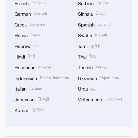
Français
Српски
French
Serbian
Deutsch
සිංහල
German
Sinhala
Ελληνικά
Español
Greek
Spanish
Hausa
Kiswahili
Hausa
Swahili
עברית
தமிழ்
Hebrew
Tamil
हिन्दी
ไทย
Hindi
Thai
Magyar
Türkçe
Hungarian
Turkish
Bahasa Indonesia
Українська
Indonesian
Ukrainian
Italiano
اردو
Italian
Urdu
日本語
Tiếng Việt
Japanese
Vietnamese
한국어
Korean