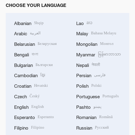
CHOOSE YOUR LANGUAGE
Shqip
ລາວ
Albanian
Lao
العربية
Bahasa Melayu
Arabic
Malay
Беларуская
Монгол
Belarusian
Mongolian
বাংলা
မြန်မာဘာသာ
Bengali
Myanmar
Български
नेपाली
Bulgarian
Nepali
ខ្មែរ
فارسی
Cambodian
Persian
Hrvatski
Polski
Croatian
Polish
Český
Português
Czech
Portuguese
English
پښتو
English
Pashto
Esperanto
Română
Esperanto
Romanian
Filipino
Русский
Filipino
Russian