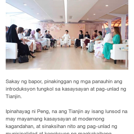
Sakay ng bapor, pinakinggan ng mga panauhin ang
introduksyon tungkol sa kasaysayan at pag-unlad ng
Tianjin.
Ipinahayag ni Peng, na ang Tianjin ay isang lunsod na
may mayamang kasaysayan at modernong
kagandahan, at sinaksihan nito ang pag-unlad ng
munisipalidad at koneksyon ng magkakaibang