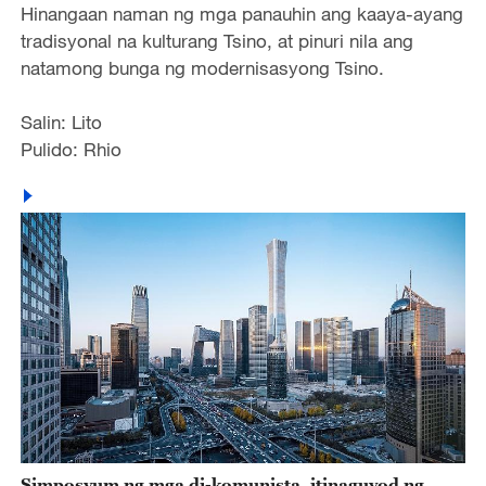
Hinangaan naman ng mga panauhin ang kaaya-ayang
tradisyonal na kulturang Tsino, at pinuri nila ang
natamong bunga ng modernisasyong Tsino.
Salin: Lito
Pulido: Rhio
Simposyum ng mga di-komunista, itinaguyod ng