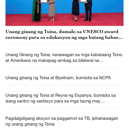
Unang ginang ng Tsina, dumalo sa UNESCO award
ceremony para sa edukasyon ng mga batang babae
at kababaihan
Unang Ginang ng Tsina, nanawagan sa mga kabataang Tsino
at Amerikano na makapag-ambag sa bilateral na
pagkakaibigan
Unang ginang ng Tsina at Biyetnam, bumisita sa NCPA
Unang ginang ng Tsina at Reyna ng Espanya, bumisita sa
isang sentro ng serbisyo para sa mga taong may
kapansanan
Pagdaigdigang aksyon sa paggamot sa TB, ipinanawagan
ng unang ginang ng Tsina