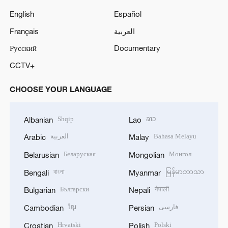
English
Español
Français
العربية
Русский
Documentary
CCTV+
CHOOSE YOUR LANGUAGE
Shqip
ລາວ
Albanian
Lao
العربية
Bahasa Melayu
Arabic
Malay
Беларуская
Монгол
Belarusian
Mongolian
বাংলা
မြန်မာဘာသာ
Bengali
Myanmar
Български
नेपाली
Bulgarian
Nepali
ខ្មែរ
فارسی
Cambodian
Persian
Hrvatski
Polski
Croatian
Polish