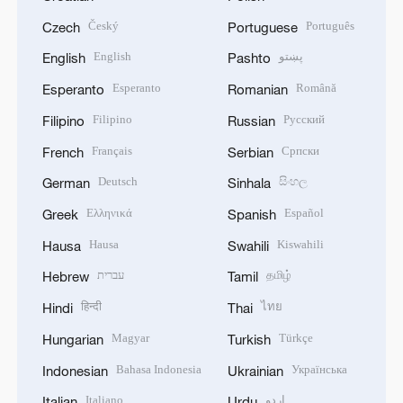
Český
Português
Czech
Portuguese
English
پښتو
English
Pashto
Esperanto
Română
Esperanto
Romanian
Filipino
Русский
Filipino
Russian
Français
Српски
French
Serbian
Deutsch
සිංහල
German
Sinhala
Ελληνικά
Español
Greek
Spanish
Hausa
Kiswahili
Hausa
Swahili
עברית
தமிழ்
Hebrew
Tamil
हिन्दी
ไทย
Hindi
Thai
Magyar
Türkçe
Hungarian
Turkish
Bahasa Indonesia
Українська
Indonesian
Ukrainian
Italiano
اردو
Italian
Urdu