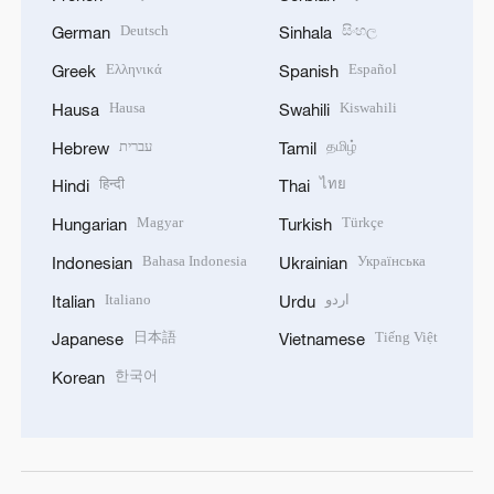
Deutsch
සිංහල
German
Sinhala
Ελληνικά
Español
Greek
Spanish
Hausa
Kiswahili
Hausa
Swahili
עברית
தமிழ்
Hebrew
Tamil
हिन्दी
ไทย
Hindi
Thai
Magyar
Türkçe
Hungarian
Turkish
Bahasa Indonesia
Українська
Indonesian
Ukrainian
Italiano
اردو
Italian
Urdu
日本語
Tiếng Việt
Japanese
Vietnamese
한국어
Korean