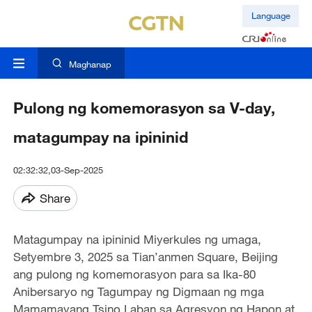
Language
Maghanap
Pulong ng komemorasyon sa V-day,
matagumpay na ipininid
02:32:32,03-Sep-2025
Share
Matagumpay na ipininid Miyerkules ng umaga,
Setyembre 3, 2025 sa Tian’anmen Square, Beijing
ang pulong ng komemorasyon para sa Ika-80
Anibersaryo ng Tagumpay ng Digmaan ng mga
Mamamayang Tsino Laban sa Agresyon ng Hapon at