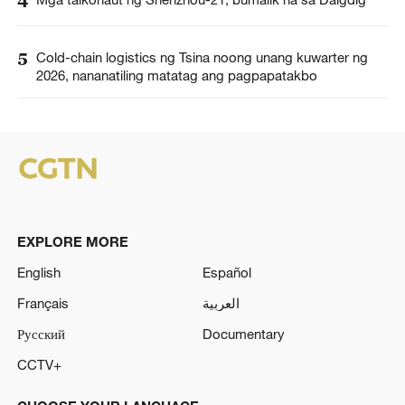
4
5
Cold-chain logistics ng Tsina noong unang kuwarter ng
2026, nananatiling matatag ang pagpapatakbo
EXPLORE MORE
English
Español
Français
العربية
Русский
Documentary
CCTV+