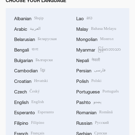
CHOOSE YOUR LANGUAGE
Shqip
ລາວ
Albanian
Lao
العربية
Bahasa Melayu
Arabic
Malay
Беларуская
Монгол
Belarusian
Mongolian
বাংলা
မြန်မာဘာသာ
Bengali
Myanmar
Български
नेपाली
Bulgarian
Nepali
ខ្មែរ
فارسی
Cambodian
Persian
Hrvatski
Polski
Croatian
Polish
Český
Português
Czech
Portuguese
English
پښتو
English
Pashto
Esperanto
Română
Esperanto
Romanian
Filipino
Русский
Filipino
Russian
Français
Српски
French
Serbian