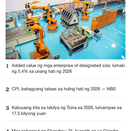
1
Added value ng mga enterprise of designated size, lumaki
ng 5.4% sa unang hati ng 2026
2
CPI, bahagyang tataas sa huling hati ng 2026 — NBS
3
Kabuuang kita sa takilya ng Tsina sa 2026, lumampas sa
17.5 bilyong yuan
Mga taikonaut ng Shenzhou-21, bumalik na sa Daigdig