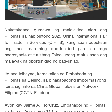
Nakatakdang gumawa ng malalaking alon ang
Pilipinas sa napipintong 2025 China International Fair
for Trade in Services (CIFTIS), kung saan bubuksan
ang mas maraming oportunidad para sa mga
negosyante at turistang Tsino upang matuklasan ang
malawak na oportunidad ng pag-unlad.
Ito ang inihayag, kamakailan ng Embahada ng
Pilipinas sa Beijing, sa pinakabagong impormasyong
ibinahagi nito sa China Global Television Network –
Filipino (CGTN-Filipino).
Ayon kay Jaime A. FlorCruz, Embahador ng Pilipinas
sa Tsina, “Ang aming 110-milyong merkado ng