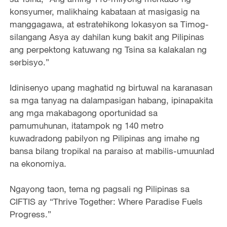
konsyumer, malikhaing kabataan at masigasig na
manggagawa, at estratehikong lokasyon sa Timog-
silangang Asya ay dahilan kung bakit ang Pilipinas
ang perpektong katuwang ng Tsina sa kalakalan ng
serbisyo.”
Idinisenyo upang maghatid ng birtuwal na karanasan
sa mga tanyag na dalampasigan habang, ipinapakita
ang mga makabagong oportunidad sa
pamumuhunan, itatampok ng 140 metro
kuwadradong pabilyon ng Pilipinas ang imahe ng
bansa bilang tropikal na paraiso at mabilis-umuunlad
na ekonomiya.
Ngayong taon, tema ng pagsali ng Pilipinas sa
CIFTIS ay “Thrive Together: Where Paradise Fuels
Progress.”