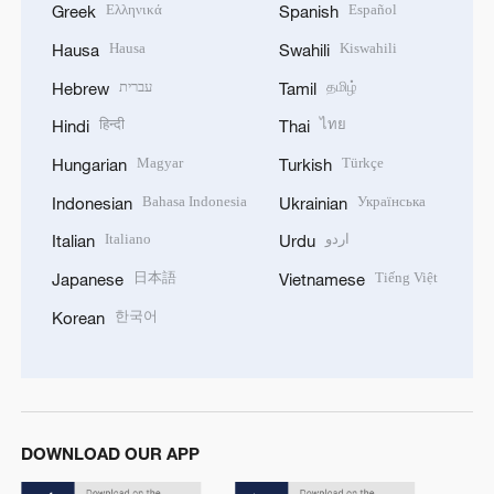
Ελληνικά
Español
Greek
Spanish
Hausa
Kiswahili
Hausa
Swahili
עברית
தமிழ்
Hebrew
Tamil
हिन्दी
ไทย
Hindi
Thai
Magyar
Türkçe
Hungarian
Turkish
Bahasa Indonesia
Українська
Indonesian
Ukrainian
Italiano
اردو
Italian
Urdu
日本語
Tiếng Việt
Japanese
Vietnamese
한국어
Korean
DOWNLOAD OUR APP