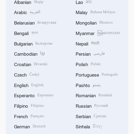
Shqip
ລາວ
Albanian
Lao
العربية
Bahasa Melayu
Arabic
Malay
Беларуская
Монгол
Belarusian
Mongolian
বাংলা
မြန်မာဘာသာ
Bengali
Myanmar
Български
नेपाली
Bulgarian
Nepali
ខ្មែរ
فارسی
Cambodian
Persian
Hrvatski
Polski
Croatian
Polish
Český
Português
Czech
Portuguese
English
پښتو
English
Pashto
Esperanto
Română
Esperanto
Romanian
Filipino
Русский
Filipino
Russian
Français
Српски
French
Serbian
Deutsch
සිංහල
German
Sinhala