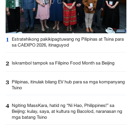
1
Estratehikong pakikipagtuwang ng Pilipinas at Tsina para
sa CAEXPO 2026, itinaguyod
2
Iskrambol tampok sa Filipino Food Month sa Beijing
3
Pilipinas, itinulak bilang EV hub para sa mga kompanyang
Tsino
4
Ngiting MassKara, hatid ng “Ni Hao, Philippines!” sa
Beijing: kulay, saya, at kultura ng Bacolod, naranasan ng
mga batang Tsino