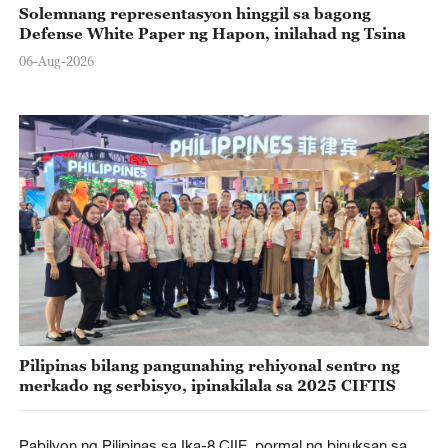
Solemnang representasyon hinggil sa bagong
Defense White Paper ng Hapon, inilahad ng Tsina
06-Aug-2026
Pilipinas bilang pangunahing rehiyonal sentro ng
merkado ng serbisyo, ipinakilala sa 2025 CIFTIS
Pabilyon ng Pilipinas sa Ika-8 CIIE, pormal ng binuksan sa