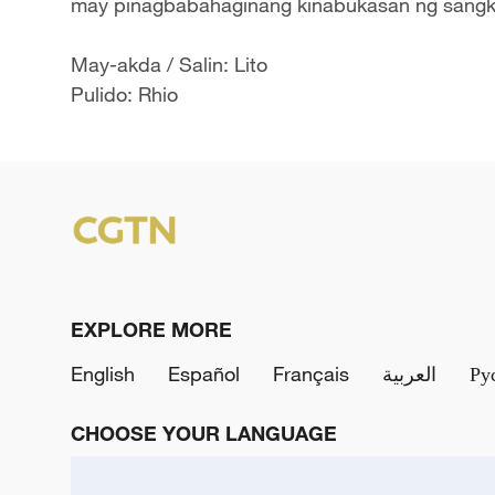
may pinagbabahaginang kinabukasan ng sangk
May-akda / Salin: Lito
Pulido: Rhio
EXPLORE MORE
English
Español
Français
العربية
Ру
CHOOSE YOUR LANGUAGE