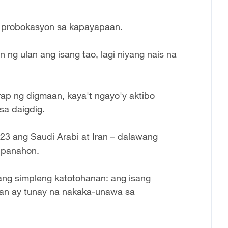
g probokasyon sa kapayapaan.
ng ulan ang isang tao, lagi niyang nais na
ap ng digmaan, kaya't ngayo'y aktibo
sa daigdig.
3 ang Saudi Arabi at Iran – dalawang
 panahon.
sang simpleng katotohanan: ang isang
aan ay tunay na nakaka-unawa sa