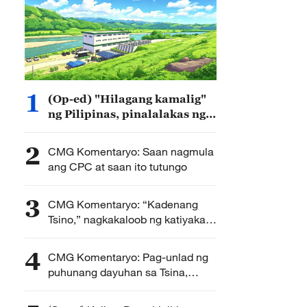
1
(Op-ed) "Hilagang kamalig"
ng Pilipinas, pinalalakas ng
Chico River Pump Irrigation
Project
2
CMG Komentaryo: Saan nagmula
ang CPC at saan ito tutungo
3
CMG Komentaryo: “Kadenang
Tsino,” nagkakaloob ng katiyakan
at bagong lakas-panulak sa
pandaigdigang kooperasyong
4
CMG Komentaryo: Pag-unlad ng
industriyal
puhunang dayuhan sa Tsina,
gaganda, lalawak, lalalim at
aalwan