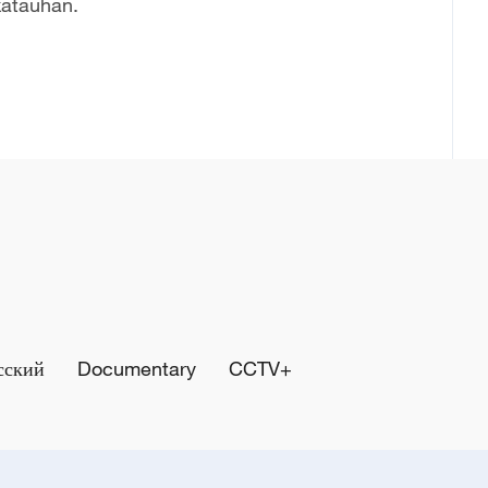
atauhan.
сский
Documentary
CCTV+