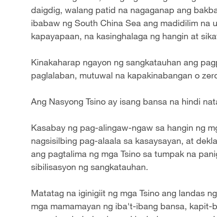
daigdig, walang patid na nagaganap ang bakba
ibabaw ng South China Sea ang madidilim na ul
kapayapaan, na kasinghalaga ng hangin at sika
Kinakaharap ngayon ng sangkatauhan ang pagpi
paglalaban, mutuwal na kapakinabangan o ze
Ang Nasyong Tsino ay isang bansa na hindi nat
Kasabay ng pag-alingaw-ngaw sa hangin ng mga
nagsisilbing pag-alaala sa kasaysayan, at dekl
ang pagtalima ng mga Tsino sa tumpak na pani
sibilisasyon ng sangkatauhan.
Matatag na iginigiit ng mga Tsino ang landas
mga mamamayan ng iba't-ibang bansa, kapit-bi