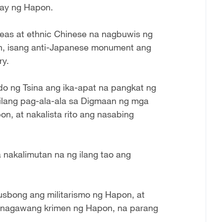
kay ng Hapon.
seas at ethnic Chinese na nagbuwis ng
n, isang anti-Japanese monument ang
ry.
o ng Tsina ang ika-apat na pangkat ng
ilang pag-ala-ala sa Digmaan ng mga
 at nakalista rito ang nasabing
a nakalimutan na ng ilang tao ang
sbong ang militarismo ng Hapon, at
g nagawang krimen ng Hapon, na parang