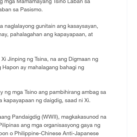
 ng mga Mamamayang Tsino Laban sa
aban sa Pasismo.
 na naglalayong gunitain ang kasaysayan,
hay, pahalagahan ang kapayapaan, at
 Xi Jinping ng Tsina, na ang Digmaan ng
 Hapon ay mahalagang bahagi ng
lay ng mga Tsino ang pambihirang ambag sa
a kapayapaan ng daigdig, saad ni Xi.
aang Pandaigdig (WWII), magkakasunod na
 Pilipinas ang mga organisasyong gaya ng
pon o Philippine-Chinese Anti-Japanese