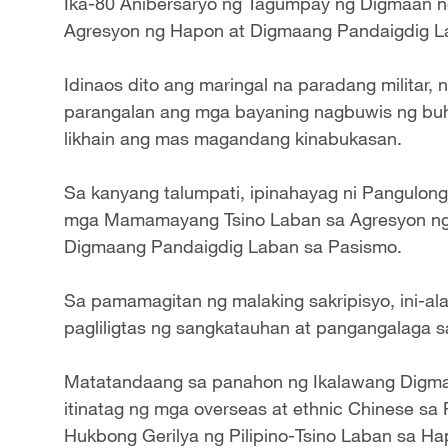
Ika-80 Anibersaryo ng Tagumpay ng Digmaan
Agresyon ng Hapon at Digmaang Pandaigdig L
Idinaos dito ang maringal na paradang militar,
parangalan ang mga bayaning nagbuwis ng bu
likhain ang mas magandang kinabukasan.
Sa kanyang talumpati, ipinahayag ni Pangulong
mga Mamamayang Tsino Laban sa Agresyon ng
Digmaang Pandaigdig Laban sa Pasismo.
Sa pamamagitan ng malaking sakripisyo, ini-a
pagliligtas ng sangkatauhan at pangangalaga s
Matatandaang sa panahon ng Ikalawang Digm
itinatag ng mga overseas at ethnic Chinese sa
Hukbong Gerilya ng Pilipino-Tsino Laban sa Ha