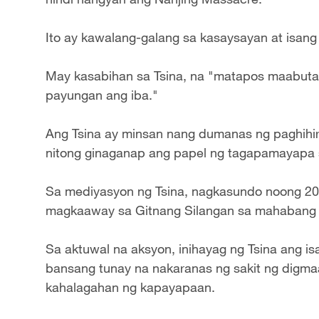
Ito ay kawalang-galang sa kasaysayan at isan
May kasabihan sa Tsina, na "matapos maabutan 
payungan ang iba."
Ang Tsina ay minsan nang dumanas ng paghihir
nitong ginaganap ang papel ng tagapamayapa 
Sa mediyasyon ng Tsina, nagkasundo noong 202
magkaaway sa Gitnang Silangan sa mahabang
Sa aktuwal na aksyon, inihayag ng Tsina ang i
bansang tunay na nakaranas ng sakit ng digm
kahalagahan ng kapayapaan.