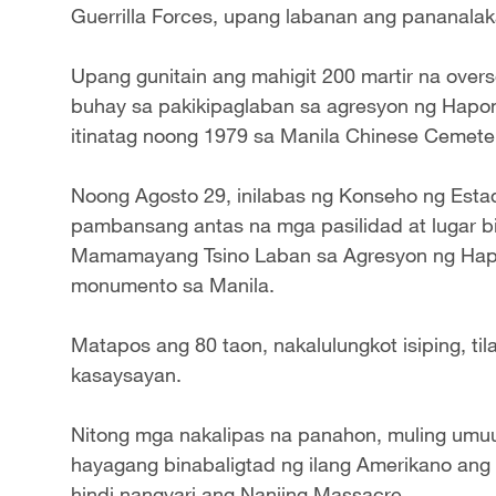
Guerrilla Forces, upang labanan ang pananala
Upang gunitain ang mahigit 200 martir na over
buhay sa pakikipaglaban sa agresyon ng Hapo
itinatag noong 1979 sa Manila Chinese Cemete
Noong Agosto 29, inilabas ng Konseho ng Estad
pambansang antas na mga pasilidad at lugar b
Mamamayang Tsino Laban sa Agresyon ng Hapon,
monumento sa Manila.
Matapos ang 80 taon, nakalulungkot isiping, til
kasaysayan.
Nitong mga nakalipas na panahon, muling umuu
hayagang binabaligtad ng ilang Amerikano an
hindi nangyari ang Nanjing Massacre.