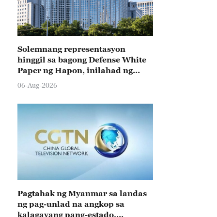
Solemnang representasyon
hinggil sa bagong Defense White
Paper ng Hapon, inilahad ng
Tsina
06-Aug-2026
Pagtahak ng Myanmar sa landas
ng pag-unlad na angkop sa
kalagayang pang-estado,