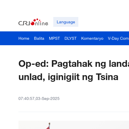
Language
Home
Balita
MPST
DLYST
Komentaryo
V-Day Com
Op-ed: Pagtahak ng lan
unlad, iginigiit ng Tsina
07:40:57,03-Sep-2025