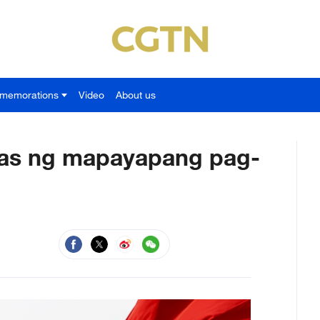
memorations
Video
About us
das ng mapayapang pag-