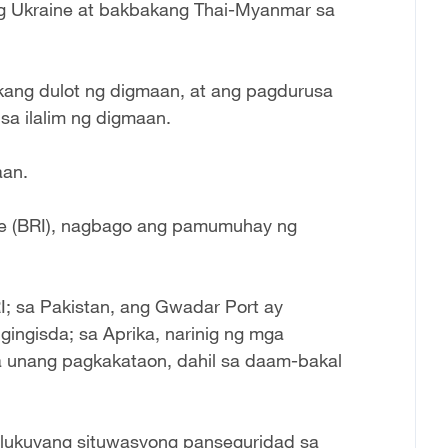
 ng Ukraine at bakbakang Thai-Myanmar sa
kang dulot ng digmaan, at ang pagdurusa
a ilalim ng digmaan.
aan.
ive (BRI), nagbago ang pamumuhay ng
; sa Pakistan, ang Gwadar Port ay
ingisda; sa Aprika, narinig ng mga
sa unang pagkakataon, dahil sa daam-bakal
salukuyang situwasyong panseguridad sa