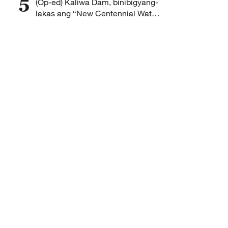
5
(Op-ed) Kaliwa Dam, binibigyang-
lakas ang “New Centennial Water
Supply Source Project” ng
Pilipinas