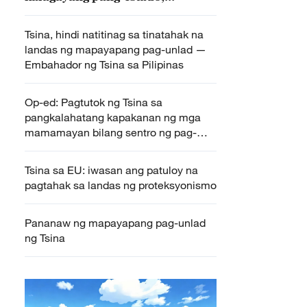
suportado ng Tsina
Tsina, hindi natitinag sa tinatahak na
landas ng mapayapang pag-unlad —
Embahador ng Tsina sa Pilipinas
Op-ed: Pagtutok ng Tsina sa
pangkalahatang kapakanan ng mga
mamamayan bilang sentro ng pag-
unlad, parehong landas na tinatahak
ng Pilipinas
Tsina sa EU: iwasan ang patuloy na
pagtahak sa landas ng proteksyonismo
Pananaw ng mapayapang pag-unlad
ng Tsina