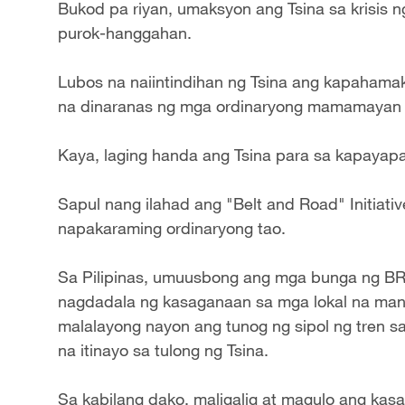
Bukod pa riyan, umaksyon ang Tsina sa krisis
purok-hanggahan.
Lubos na naiintindihan ng Tsina ang kapahama
na dinaranas ng mga ordinaryong mamamayan s
Kaya, laging handa ang Tsina para sa kapayap
Sapul nang ilahad ang "Belt and Road" Initiat
napakaraming ordinaryong tao.
Sa Pilipinas, umuusbong ang mga bunga ng BRI
nagdadala ng kasaganaan sa mga lokal na mang
malalayong nayon ang tunog ng sipol ng tren 
na itinayo sa tulong ng Tsina.
Sa kabilang dako, maligalig at magulo ang ka