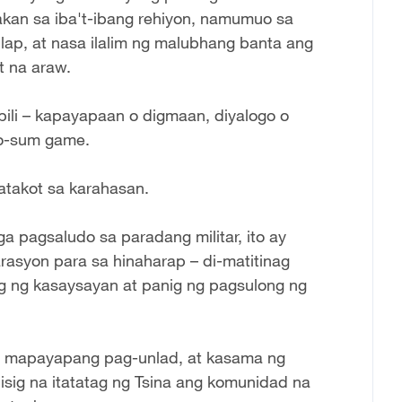
kan sa iba't-ibang rehiyon, namumuo sa
ap, at nasa ilalim ng malubhang banta ang
t na araw.
li – kapayapaan o digmaan, diyalogo o
ro-sum game.
atakot sa karahasan.
 pagsaludo sa paradang militar, ito ay
arasyon para sa hinaharap – di-matitinag
g ng kasaysayan at panig ng pagsulong ng
 ng mapayapang pag-unlad, at kasama ng
sig na itatatag ng Tsina ang komunidad na