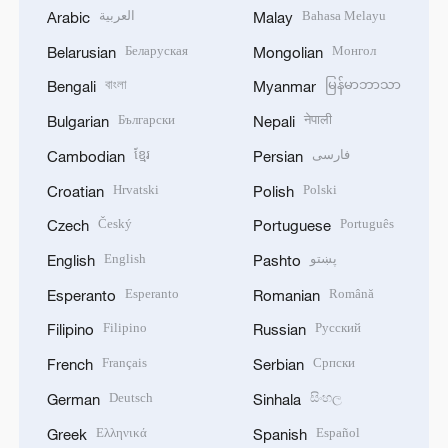
العربية
Bahasa Melayu
Arabic
Malay
Беларуская
Монгол
Belarusian
Mongolian
বাংলা
မြန်မာဘာသာ
Bengali
Myanmar
Български
नेपाली
Bulgarian
Nepali
ខ្មែរ
فارسی
Cambodian
Persian
Hrvatski
Polski
Croatian
Polish
Český
Português
Czech
Portuguese
English
پښتو
English
Pashto
Esperanto
Română
Esperanto
Romanian
Filipino
Русский
Filipino
Russian
Français
Српски
French
Serbian
Deutsch
සිංහල
German
Sinhala
Ελληνικά
Español
Greek
Spanish