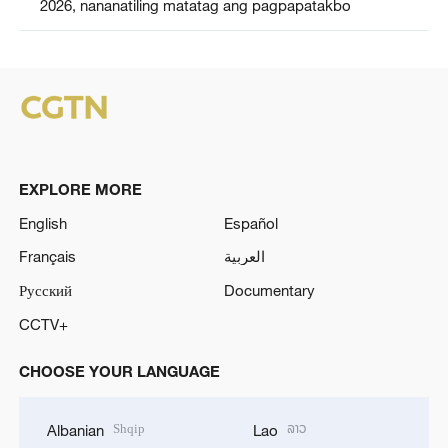
2026, nananatiling matatag ang pagpapatakbo
EXPLORE MORE
English
Español
Français
العربية
Русский
Documentary
CCTV+
CHOOSE YOUR LANGUAGE
Shqip
ລາວ
Albanian
Lao