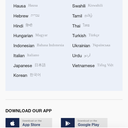
Hausa
Kiswahili
Hausa
Swahili
עברית
தமிழ்
Hebrew
Tamil
हिन्दी
ไทย
Hindi
Thai
Magyar
Türkçe
Hungarian
Turkish
Bahasa Indonesia
Українська
Indonesian
Ukrainian
Italiano
اردو
Italian
Urdu
日本語
Tiếng Việt
Japanese
Vietnamese
한국어
Korean
DOWNLOAD OUR APP