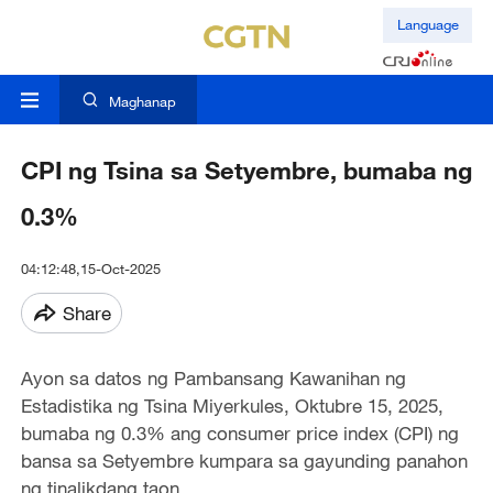
Language
Maghanap
CPI ng Tsina sa Setyembre, bumaba ng
0.3%
04:12:48,15-Oct-2025
Share
Ayon sa datos ng Pambansang Kawanihan ng
Estadistika ng Tsina Miyerkules, Oktubre 15, 2025,
bumaba ng 0.3% ang consumer price index (CPI) ng
bansa sa Setyembre kumpara sa gayunding panahon
ng tinalikdang taon.