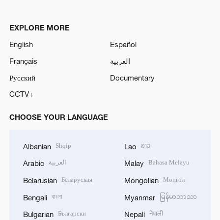
EXPLORE MORE
English
Español
Français
العربية
Русский
Documentary
CCTV+
CHOOSE YOUR LANGUAGE
Shqip
ລາວ
Albanian
Lao
العربية
Bahasa Melayu
Arabic
Malay
Беларуская
Монгол
Belarusian
Mongolian
বাংলা
မြန်မာဘာသာ
Bengali
Myanmar
Български
नेपाली
Bulgarian
Nepali