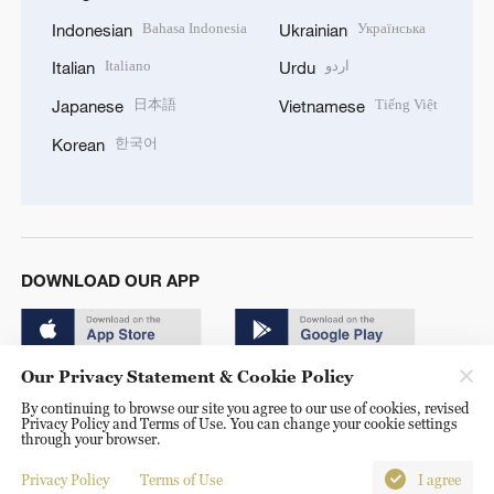
Bahasa Indonesia
Українська
Indonesian
Ukrainian
Italiano
اردو
Italian
Urdu
日本語
Tiếng Việt
Japanese
Vietnamese
한국어
Korean
DOWNLOAD OUR APP
Our Privacy Statement & Cookie Policy
By continuing to browse our site you agree to our use of cookies, revised
Privacy Policy and Terms of Use. You can change your cookie settings
through your browser.
© China Radio International.CRI. All Rights Reserved. 16A
Shijingshan Road, Beijing, China. 100040
Privacy Policy
Terms of Use
I agree