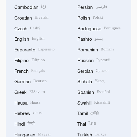
ខ្មែរ
فارسی
Cambodian
Persian
Hrvatski
Polski
Croatian
Polish
Český
Português
Czech
Portuguese
English
پښتو
English
Pashto
Esperanto
Română
Esperanto
Romanian
Filipino
Русский
Filipino
Russian
Français
Српски
French
Serbian
Deutsch
සිංහල
German
Sinhala
Ελληνικά
Español
Greek
Spanish
Hausa
Kiswahili
Hausa
Swahili
עברית
தமிழ்
Hebrew
Tamil
हिन्दी
ไทย
Hindi
Thai
Magyar
Türkçe
Hungarian
Turkish