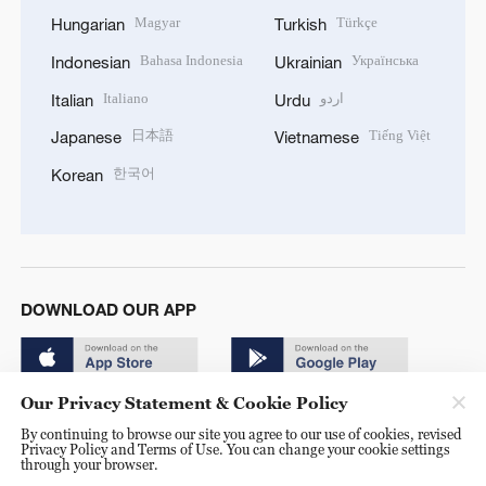
Magyar
Türkçe
Hungarian
Turkish
Bahasa Indonesia
Українська
Indonesian
Ukrainian
Italiano
اردو
Italian
Urdu
日本語
Tiếng Việt
Japanese
Vietnamese
한국어
Korean
DOWNLOAD OUR APP
Our Privacy Statement & Cookie Policy
By continuing to browse our site you agree to our use of cookies, revised
Privacy Policy and Terms of Use. You can change your cookie settings
through your browser.
© China Radio International.CRI. All Rights Reserved. 16A