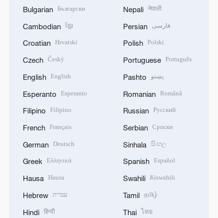
Български
नेपाली
Bulgarian
Nepali
ខ្មែរ
فارسی
Cambodian
Persian
Hrvatski
Polski
Croatian
Polish
Český
Português
Czech
Portuguese
English
پښتو
English
Pashto
Esperanto
Română
Esperanto
Romanian
Filipino
Русский
Filipino
Russian
Français
Српски
French
Serbian
Deutsch
සිංහල
German
Sinhala
Ελληνικά
Español
Greek
Spanish
Hausa
Kiswahili
Hausa
Swahili
עברית
தமிழ்
Hebrew
Tamil
हिन्दी
ไทย
Hindi
Thai