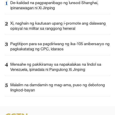
1
De-kalidad na pagpapanibago ng lunsod Shanghai,
ipinanawagan ni Xi Jinping
2
Xi, naghain ng kautusan upang i-promote ang dalawang
opisyal na militar sa ranggong heneral
3
Pagtitipon para sa pagdiriwang ng ika-105 anibersaryo ng
pagkakatatag ng CPC, idaraos
4
Mensahe ng pakikiramay sa napakalakas na lindol sa
Venezuela, ipinadala ni Pangulong Xi Jinping
5
Malalim na damdamin ng mag-ama, puso ng debotong
lingkod-bayan