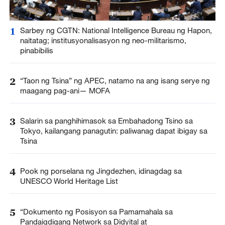
1
Sarbey ng CGTN: National Intelligence Bureau ng Hapon,
naitatag; institusyonalisasyon ng neo-militarismo,
pinabibilis
2
“Taon ng Tsina” ng APEC, natamo na ang isang serye ng
maagang pag-ani— MOFA
3
Salarin sa panghihimasok sa Embahadong Tsino sa
Tokyo, kailangang panagutin: paliwanag dapat ibigay sa
Tsina
4
Pook ng porselana ng Jingdezhen, idinagdag sa
UNESCO World Heritage List
5
“Dokumento ng Posisyon sa Pamamahala sa
Pandaigdigang Network sa Didyital at