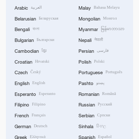
العربية
Bahasa Melayu
Arabic
Malay
Беларуская
Монгол
Belarusian
Mongolian
বাংলা
မြန်မာဘာသာ
Bengali
Myanmar
Български
नेपाली
Bulgarian
Nepali
ខ្មែរ
فارسی
Cambodian
Persian
Hrvatski
Polski
Croatian
Polish
Český
Português
Czech
Portuguese
English
پښتو
English
Pashto
Esperanto
Română
Esperanto
Romanian
Filipino
Русский
Filipino
Russian
Français
Српски
French
Serbian
Deutsch
සිංහල
German
Sinhala
Ελληνικά
Español
Greek
Spanish