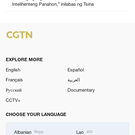
Intelihenteng Panahon,” inilabas ng Tsina
EXPLORE MORE
English
Español
Français
العربية
Русский
Documentary
CCTV+
CHOOSE YOUR LANGUAGE
Shqip
ລາວ
Albanian
Lao