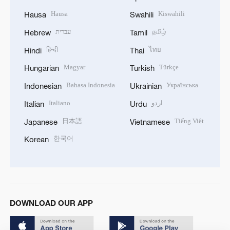
Hausa
Kiswahili
Hausa
Swahili
עברית
தமிழ்
Hebrew
Tamil
हिन्दी
ไทย
Hindi
Thai
Magyar
Türkçe
Hungarian
Turkish
Bahasa Indonesia
Українська
Indonesian
Ukrainian
Italiano
اردو
Italian
Urdu
日本語
Tiếng Việt
Japanese
Vietnamese
한국어
Korean
DOWNLOAD OUR APP