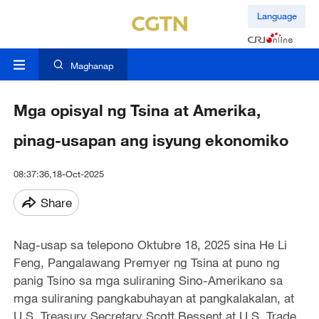
Language
Maghanap
Mga opisyal ng Tsina at Amerika,
pinag-usapan ang isyung ekonomiko
08:37:36,18-Oct-2025
Share
Nag-usap sa telepono Oktubre 18, 2025 sina He Li
Feng, Pangalawang Premyer ng Tsina at puno ng
panig Tsino sa mga suliraning Sino-Amerikano sa
mga suliraning pangkabuhayan at pangkalakalan, at
U.S. Treasury Secretary Scott Bessent at U.S. Trade