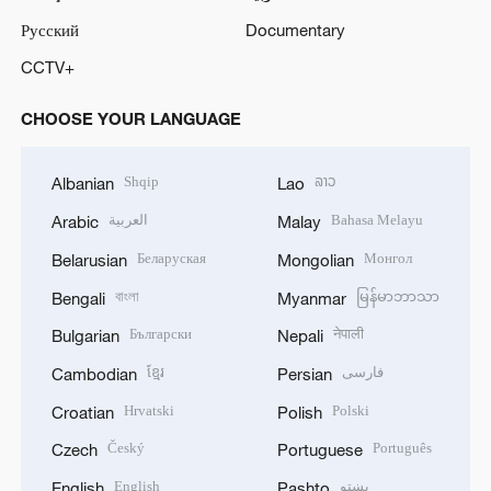
Русский
Documentary
CCTV+
CHOOSE YOUR LANGUAGE
Shqip
ລາວ
Albanian
Lao
العربية
Bahasa Melayu
Arabic
Malay
Беларуская
Монгол
Belarusian
Mongolian
বাংলা
မြန်မာဘာသာ
Bengali
Myanmar
Български
नेपाली
Bulgarian
Nepali
ខ្មែរ
فارسی
Cambodian
Persian
Hrvatski
Polski
Croatian
Polish
Český
Português
Czech
Portuguese
English
پښتو
English
Pashto