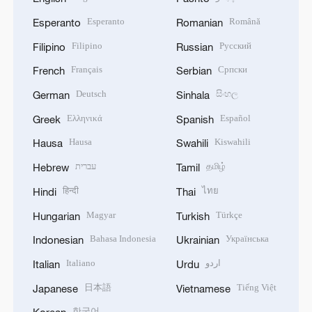
Esperanto
Română
Esperanto
Romanian
Filipino
Русский
Filipino
Russian
Français
Српски
French
Serbian
Deutsch
සිංහල
German
Sinhala
Ελληνικά
Español
Greek
Spanish
Hausa
Kiswahili
Hausa
Swahili
עברית
தமிழ்
Hebrew
Tamil
हिन्दी
ไทย
Hindi
Thai
Magyar
Türkçe
Hungarian
Turkish
Bahasa Indonesia
Українська
Indonesian
Ukrainian
Italiano
اردو
Italian
Urdu
日本語
Tiếng Việt
Japanese
Vietnamese
한국어