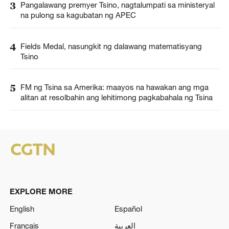
3
Pangalawang premyer Tsino, nagtalumpati sa ministeryal
na pulong sa kagubatan ng APEC
4
Fields Medal, nasungkit ng dalawang matematisyang
Tsino
5
FM ng Tsina sa Amerika: maayos na hawakan ang mga
alitan at resolbahin ang lehitimong pagkabahala ng Tsina
EXPLORE MORE
English
Español
Français
العربية