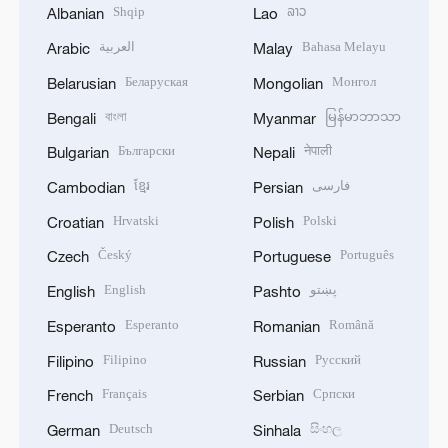
Shqip
ລາວ
Albanian
Lao
العربية
Bahasa Melayu
Arabic
Malay
Беларуская
Монгол
Belarusian
Mongolian
বাংলা
မြန်မာဘာသာ
Bengali
Myanmar
Български
नेपाली
Bulgarian
Nepali
ខ្មែរ
فارسی
Cambodian
Persian
Hrvatski
Polski
Croatian
Polish
Český
Português
Czech
Portuguese
English
پښتو
English
Pashto
Esperanto
Română
Esperanto
Romanian
Filipino
Русский
Filipino
Russian
Français
Српски
French
Serbian
Deutsch
සිංහල
German
Sinhala