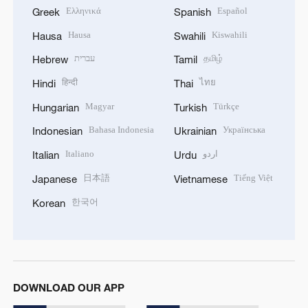
Ελληνικά
Español
Greek
Spanish
Hausa
Kiswahili
Hausa
Swahili
עברית
தமிழ்
Hebrew
Tamil
हिन्दी
ไทย
Hindi
Thai
Magyar
Türkçe
Hungarian
Turkish
Bahasa Indonesia
Українська
Indonesian
Ukrainian
Italiano
اردو
Italian
Urdu
日本語
Tiếng Việt
Japanese
Vietnamese
한국어
Korean
DOWNLOAD OUR APP