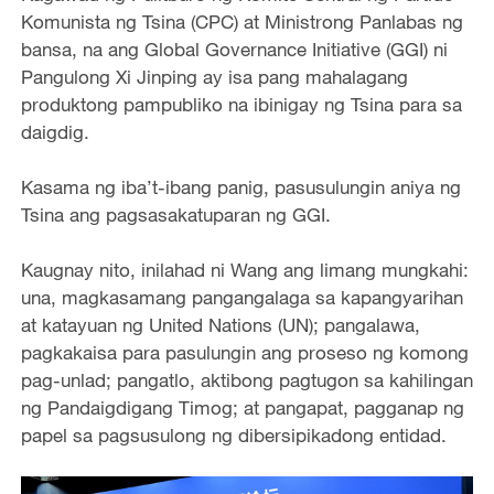
Komunista ng Tsina (CPC) at Ministrong Panlabas ng
bansa, na ang Global Governance Initiative (GGI) ni
Pangulong Xi Jinping ay isa pang mahalagang
produktong pampubliko na ibinigay ng Tsina para sa
daigdig.
Kasama ng iba’t-ibang panig, pasusulungin aniya ng
Tsina ang pagsasakatuparan ng GGI.
Kaugnay nito, inilahad ni Wang ang limang mungkahi:
una, magkasamang pangangalaga sa kapangyarihan
at katayuan ng United Nations (UN); pangalawa,
pagkakaisa para pasulungin ang proseso ng komong
pag-unlad; pangatlo, aktibong pagtugon sa kahilingan
ng Pandaigdigang Timog; at pangapat, pagganap ng
papel sa pagsusulong ng dibersipikadong entidad.