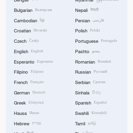
Български
नेपाली
Bulgarian
Nepali
ខ្មែរ
فارسی
Cambodian
Persian
Hrvatski
Polski
Croatian
Polish
Český
Português
Czech
Portuguese
English
پښتو
English
Pashto
Esperanto
Română
Esperanto
Romanian
Filipino
Русский
Filipino
Russian
Français
Српски
French
Serbian
Deutsch
සිංහල
German
Sinhala
Ελληνικά
Español
Greek
Spanish
Hausa
Kiswahili
Hausa
Swahili
עברית
தமிழ்
Hebrew
Tamil