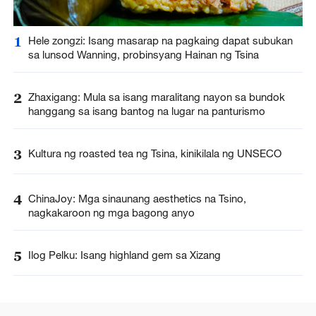
1
Hele zongzi: Isang masarap na pagkaing dapat subukan
sa lunsod Wanning, probinsyang Hainan ng Tsina
2
Zhaxigang: Mula sa isang maralitang nayon sa bundok
hanggang sa isang bantog na lugar na panturismo
3
Kultura ng roasted tea ng Tsina, kinikilala ng UNSECO
4
ChinaJoy: Mga sinaunang aesthetics na Tsino,
nagkakaroon ng mga bagong anyo
5
Ilog Pelku: Isang highland gem sa Xizang