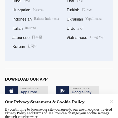
हिन्दी
ไทย
Hindi
Thai
Magyar
Türkçe
Hungarian
Turkish
Bahasa Indonesia
Українська
Indonesian
Ukrainian
Italiano
اردو
Italian
Urdu
日本語
Tiếng Việt
Japanese
Vietnamese
한국어
Korean
DOWNLOAD OUR APP
Our Privacy Statement & Cookie Policy
By continuing to browse our site you agree to our use of cookies, revised
Privacy Policy and Terms of Use. You can change your cookie settings
through your browser.
© China Radio International.CRI. All Rights Reserved. 16A