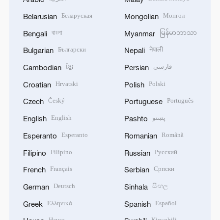
Беларуская
Монгол
Belarusian
Mongolian
বাংলা
မြန်မာဘာသာ
Bengali
Myanmar
Български
नेपाली
Bulgarian
Nepali
ខ្មែរ
فارسی
Cambodian
Persian
Hrvatski
Polski
Croatian
Polish
Český
Português
Czech
Portuguese
English
پښتو
English
Pashto
Esperanto
Română
Esperanto
Romanian
Filipino
Русский
Filipino
Russian
Français
Српски
French
Serbian
Deutsch
සිංහල
German
Sinhala
Ελληνικά
Español
Greek
Spanish
Hausa
Kiswahili