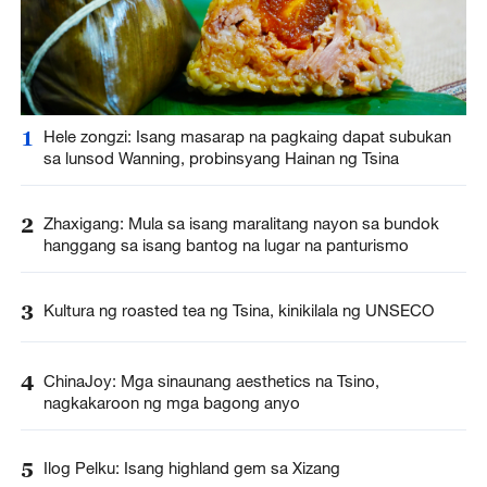
1
Hele zongzi: Isang masarap na pagkaing dapat subukan
sa lunsod Wanning, probinsyang Hainan ng Tsina
2
Zhaxigang: Mula sa isang maralitang nayon sa bundok
hanggang sa isang bantog na lugar na panturismo
3
Kultura ng roasted tea ng Tsina, kinikilala ng UNSECO
4
ChinaJoy: Mga sinaunang aesthetics na Tsino,
nagkakaroon ng mga bagong anyo
5
Ilog Pelku: Isang highland gem sa Xizang