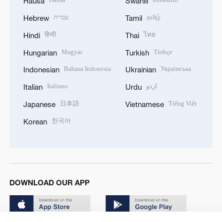
Hausa
Swahili
עברית
தமிழ்
Hebrew
Tamil
हिन्दी
ไทย
Hindi
Thai
Magyar
Türkçe
Hungarian
Turkish
Bahasa Indonesia
Українська
Indonesian
Ukrainian
Italiano
اردو
Italian
Urdu
日本語
Tiếng Việt
Japanese
Vietnamese
한국어
Korean
DOWNLOAD OUR APP