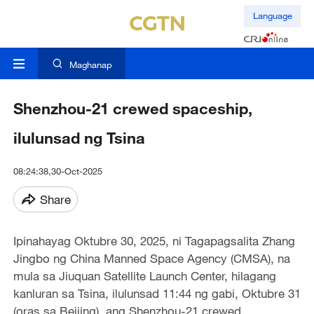
Language
Maghanap
Shenzhou-21 crewed spaceship,
ilulunsad ng Tsina
08:24:38,30-Oct-2025
Share
Ipinahayag Oktubre 30, 2025, ni Tagapagsalita Zhang
Jingbo ng China Manned Space Agency (CMSA), na
mula sa Jiuquan Satellite Launch Center, hilagang
kanluran sa Tsina, ilulunsad 11:44 ng gabi, Oktubre 31
(oras sa Beijing), ang Shenzhou-21 crewed