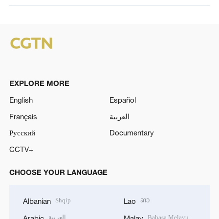
EXPLORE MORE
English
Español
Français
العربية
Русский
Documentary
CCTV+
CHOOSE YOUR LANGUAGE
Shqip
ລາວ
Albanian
Lao
العربية
Bahasa Melayu
Arabic
Malay