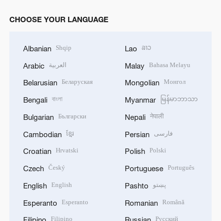
CHOOSE YOUR LANGUAGE
Shqip
ລາວ
Albanian
Lao
العربية
Bahasa Melayu
Arabic
Malay
Беларуская
Монгол
Belarusian
Mongolian
বাংলা
မြန်မာဘာသာ
Bengali
Myanmar
Български
नेपाली
Bulgarian
Nepali
ខ្មែរ
فارسی
Cambodian
Persian
Hrvatski
Polski
Croatian
Polish
Český
Português
Czech
Portuguese
English
پښتو
English
Pashto
Esperanto
Română
Esperanto
Romanian
Filipino
Русский
Filipino
Russian