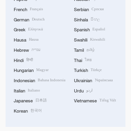
Français
Српски
French
Serbian
Deutsch
සිංහල
German
Sinhala
Ελληνικά
Español
Greek
Spanish
Hausa
Kiswahili
Hausa
Swahili
עברית
தமிழ்
Hebrew
Tamil
हिन्दी
ไทย
Hindi
Thai
Magyar
Türkçe
Hungarian
Turkish
Bahasa Indonesia
Українська
Indonesian
Ukrainian
Italiano
اردو
Italian
Urdu
日本語
Tiếng Việt
Japanese
Vietnamese
한국어
Korean