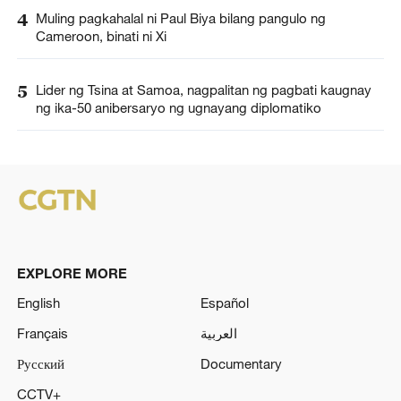
4
Muling pagkahalal ni Paul Biya bilang pangulo ng
Cameroon, binati ni Xi
5
Lider ng Tsina at Samoa, nagpalitan ng pagbati kaugnay
ng ika-50 anibersaryo ng ugnayang diplomatiko
EXPLORE MORE
English
Español
Français
العربية
Русский
Documentary
CCTV+