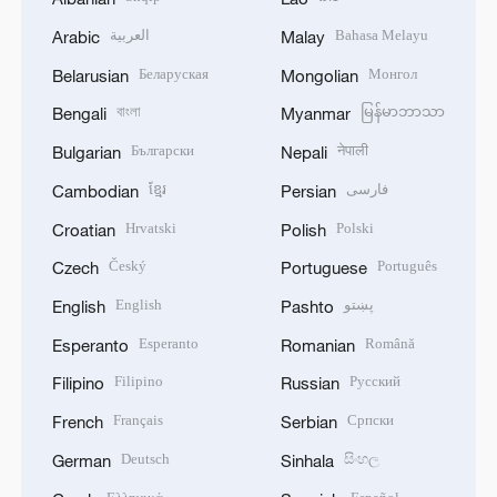
العربية
Bahasa Melayu
Arabic
Malay
Беларуская
Монгол
Belarusian
Mongolian
বাংলা
မြန်မာဘာသာ
Bengali
Myanmar
Български
नेपाली
Bulgarian
Nepali
ខ្មែរ
فارسی
Cambodian
Persian
Hrvatski
Polski
Croatian
Polish
Český
Português
Czech
Portuguese
English
پښتو
English
Pashto
Esperanto
Română
Esperanto
Romanian
Filipino
Русский
Filipino
Russian
Français
Српски
French
Serbian
Deutsch
සිංහල
German
Sinhala