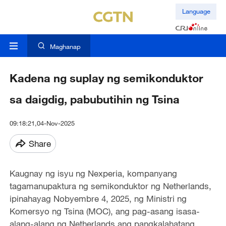
Language
Maghanap
Kadena ng suplay ng semikonduktor
sa daigdig, pabubutihin ng Tsina
09:18:21,04-Nov-2025
Share
Kaugnay ng isyu ng Nexperia, kompanyang
tagamanupaktura ng semikonduktor ng Netherlands,
ipinahayag Nobyembre 4, 2025, ng Ministri ng
Komersyo ng Tsina (MOC), ang pag-asang isasa-
alang-alang ng Netherlands ang pangkalahatang