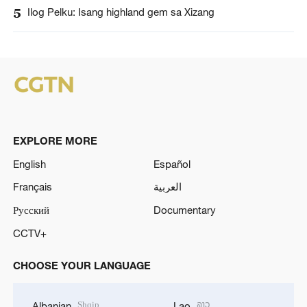
5
Ilog Pelku: Isang highland gem sa Xizang
EXPLORE MORE
English
Español
Français
العربية
Русский
Documentary
CCTV+
CHOOSE YOUR LANGUAGE
Shqip
ລາວ
Albanian
Lao