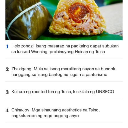
1
Hele zongzi: Isang masarap na pagkaing dapat subukan
sa lunsod Wanning, probinsyang Hainan ng Tsina
2
Zhaxigang: Mula sa isang maralitang nayon sa bundok
hanggang sa isang bantog na lugar na panturismo
3
Kultura ng roasted tea ng Tsina, kinikilala ng UNSECO
4
ChinaJoy: Mga sinaunang aesthetics na Tsino,
nagkakaroon ng mga bagong anyo