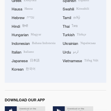
Ελληνικά
Español
Greek
Spanish
Hausa
Kiswahili
Hausa
Swahili
עברית
தமிழ்
Hebrew
Tamil
हिन्दी
ไทย
Hindi
Thai
Magyar
Türkçe
Hungarian
Turkish
Bahasa Indonesia
Українська
Indonesian
Ukrainian
Italiano
اردو
Italian
Urdu
日本語
Tiếng Việt
Japanese
Vietnamese
한국어
Korean
DOWNLOAD OUR APP