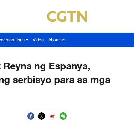
memorations
Video
About us
t Reyna ng Espanya,
 ng serbisyo para sa mga