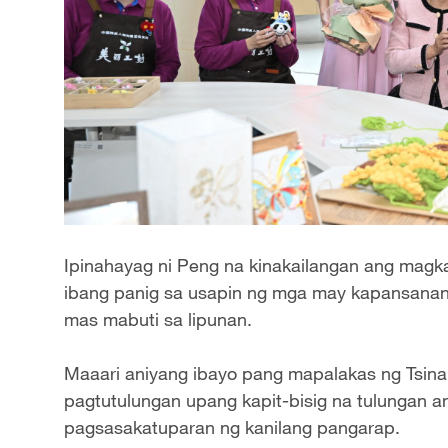
Ipinahayag ni Peng na kinakailangan ang magka
ibang panig sa usapin ng mga may kapansanan 
mas mabuti sa lipunan.
Maaari aniyang ibayo pang mapalakas ng Tsina
pagtutulungan upang kapit-bisig na tulungan
pagsasakatuparan ng kanilang pangarap.