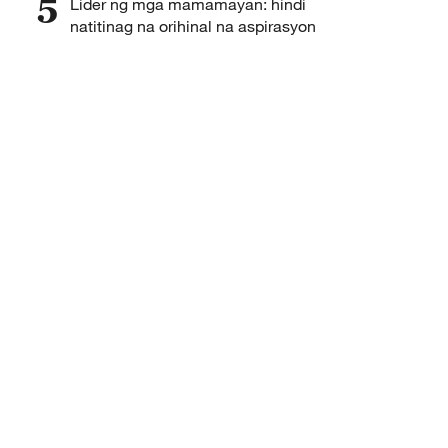
5
Lider ng mga mamamayan: hindi
natitinag na orihinal na aspirasyon