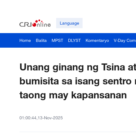
Language
Home
Balita
MPST
DLYST
Komentaryo
V-Day Com
Unang ginang ng Tsina a
bumisita sa isang sentro
taong may kapansanan
01:00:44,13-Nov-2025