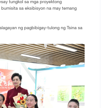
aysay tungkol sa mga proyektong
 bumisita sa eksibisyon na may temang
alagayan ng pagbibigay-tulong ng Tsina sa