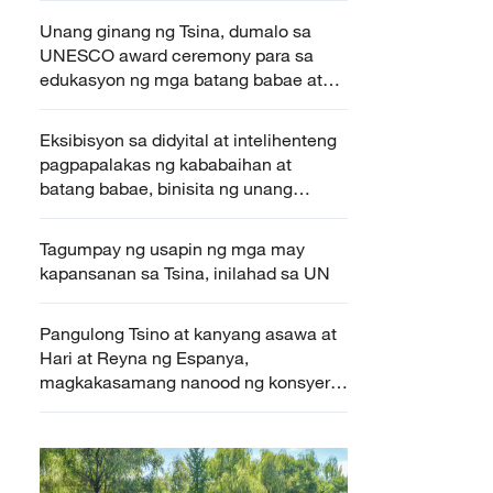
Unang ginang ng Tsina, dumalo sa
UNESCO award ceremony para sa
edukasyon ng mga batang babae at
kababaihan
Eksibisyon sa didyital at intelihenteng
pagpapalakas ng kababaihan at
batang babae, binisita ng unang
ginang ng Tsina
Tagumpay ng usapin ng mga may
kapansanan sa Tsina, inilahad sa UN
Pangulong Tsino at kanyang asawa at
Hari at Reyna ng Espanya,
magkakasamang nanood ng konsyerto
sa Beijing