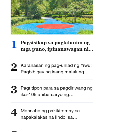
1
Pagsisikap sa pagtatanim ng
mga puno, ipinanawagan ni
Xi Jinping
2
Karanasan ng pag-unlad ng Yiwu:
Pagbibigay ng isang malaking
damit para sa isang batang
mabilis na lumaki
3
Pagtitipon para sa pagdiriwang ng
ika-105 anibersaryo ng
pagkakatatag ng CPC, idaraos
4
Mensahe ng pakikiramay sa
napakalakas na lindol sa
Venezuela, ipinadala ni
Pangulong Xi Jinping