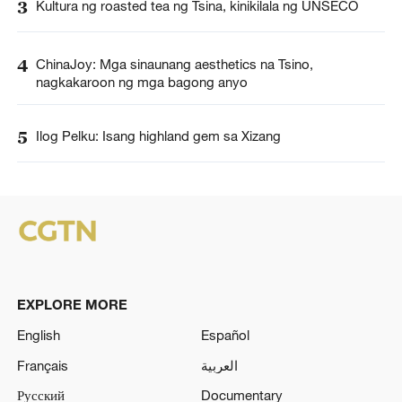
3
Kultura ng roasted tea ng Tsina, kinikilala ng UNSECO
4
ChinaJoy: Mga sinaunang aesthetics na Tsino,
nagkakaroon ng mga bagong anyo
5
Ilog Pelku: Isang highland gem sa Xizang
EXPLORE MORE
English
Español
Français
العربية
Русский
Documentary