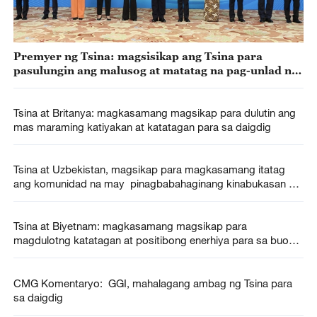
Premyer ng Tsina: magsisikap ang Tsina para
pasulungin ang malusog at matatag na pag-unlad ng
ekonomiya ng daigdig
Tsina at Britanya: magkasamang magsikap para dulutin ang
mas maraming katiyakan at katatagan para sa daigdig
Tsina at Uzbekistan, magsikap para magkasamang itatag
ang komunidad na may pinagbabahaginang kinabukasan ng
Tsina at Uzbekistan
Tsina at Biyetnam: magkasamang magsikap para
magdulotng katatagan at positibong enerhiya para sa buong
daigdig
CMG Komentaryo: GGI, mahalagang ambag ng Tsina para
sa daigdig