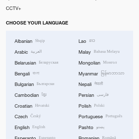
CCTV+
CHOOSE YOUR LANGUAGE
Shqip
ລາວ
Albanian
Lao
العربية
Bahasa Melayu
Arabic
Malay
Беларуская
Монгол
Belarusian
Mongolian
বাংলা
မြန်မာဘာသာ
Bengali
Myanmar
Български
नेपाली
Bulgarian
Nepali
ខ្មែរ
فارسی
Cambodian
Persian
Hrvatski
Polski
Croatian
Polish
Český
Português
Czech
Portuguese
English
پښتو
English
Pashto
Esperanto
Română
Esperanto
Romanian