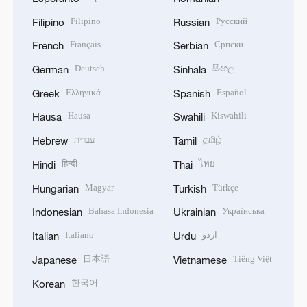
Filipino
Русский
Filipino
Russian
Français
Српски
French
Serbian
Deutsch
සිංහල
German
Sinhala
Ελληνικά
Español
Greek
Spanish
Hausa
Kiswahili
Hausa
Swahili
עברית
தமிழ்
Hebrew
Tamil
हिन्दी
ไทย
Hindi
Thai
Magyar
Türkçe
Hungarian
Turkish
Bahasa Indonesia
Українська
Indonesian
Ukrainian
Italiano
اردو
Italian
Urdu
日本語
Tiếng Việt
Japanese
Vietnamese
한국어
Korean