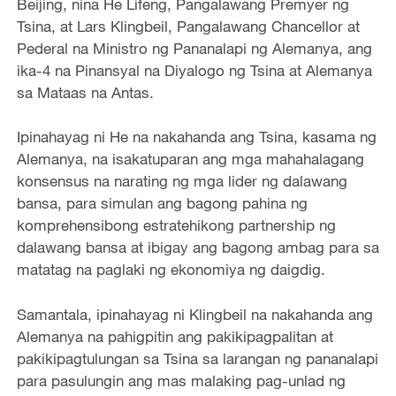
Beijing, nina He Lifeng, Pangalawang Premyer ng
Tsina, at Lars Klingbeil, Pangalawang Chancellor at
Pederal na Ministro ng Pananalapi ng Alemanya, ang
ika-4 na Pinansyal na Diyalogo ng Tsina at Alemanya
sa Mataas na Antas.
Ipinahayag ni He na nakahanda ang Tsina, kasama ng
Alemanya, na isakatuparan ang mga mahahalagang
konsensus na narating ng mga lider ng dalawang
bansa, para simulan ang bagong pahina ng
komprehensibong estratehikong partnership ng
dalawang bansa at ibigay ang bagong ambag para sa
matatag na paglaki ng ekonomiya ng daigdig.
Samantala, ipinahayag ni Klingbeil na nakahanda ang
Alemanya na pahigpitin ang pakikipagpalitan at
pakikipagtulungan sa Tsina sa larangan ng pananalapi
para pasulungin ang mas malaking pag-unlad ng