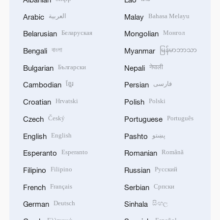
العربية
Bahasa Melayu
Arabic
Malay
Беларуская
Монгол
Belarusian
Mongolian
বাংলা
မြန်မာဘာသာ
Bengali
Myanmar
Български
नेपाली
Bulgarian
Nepali
ខ្មែរ
فارسی
Cambodian
Persian
Hrvatski
Polski
Croatian
Polish
Český
Português
Czech
Portuguese
English
پښتو
English
Pashto
Esperanto
Română
Esperanto
Romanian
Filipino
Русский
Filipino
Russian
Français
Српски
French
Serbian
Deutsch
සිංහල
German
Sinhala