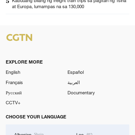
5
Kabuuang bilang ng freight train trips sa pagitan ng Tsina
at Europa, lumampas na sa 130,000
EXPLORE MORE
English
Español
Français
العربية
Русский
Documentary
CCTV+
CHOOSE YOUR LANGUAGE
Shqip
ລາວ
Albanian
Lao