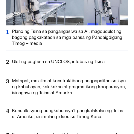
1
Plano ng Tsina sa pangangasiwa sa AI, magdudulot ng
bagong pagkakataon sa mga bansa ng Pandaigdigang
Timog – media
2
Ulat ng pagtasa sa UNCLOS, inilabas ng Tsina
3
Matapat, malalim at konstruktibong pagpapalitan sa isyu
ng kabuhayan, kalakakan at pragmatikong kooperasyon,
isinagawa ng Tsina at Amerika
4
Konsultasyong pangkabuhaya’t pangkalakalan ng Tsina
at Amerika, sinimulang idaos sa Timog Korea