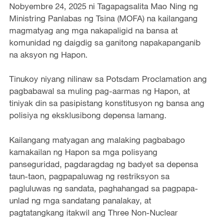
Nobyembre 24, 2025 ni Tagapagsalita Mao Ning ng
Ministring Panlabas ng Tsina (MOFA) na kailangang
magmatyag ang mga nakapaligid na bansa at
komunidad ng daigdig sa ganitong napakapanganib
na aksyon ng Hapon.
Tinukoy niyang nilinaw sa Potsdam Proclamation ang
pagbabawal sa muling pag-aarmas ng Hapon, at
tiniyak din sa pasipistang konstitusyon ng bansa ang
polisiya ng eksklusibong depensa lamang.
Kailangang matyagan ang malaking pagbabago
kamakailan ng Hapon sa mga polisyang
panseguridad, pagdaragdag ng badyet sa depensa
taun-taon, pagpapaluwag ng restriksyon sa
pagluluwas ng sandata, paghahangad sa pagpapa-
unlad ng mga sandatang panalakay, at
pagtatangkang itakwil ang Three Non-Nuclear