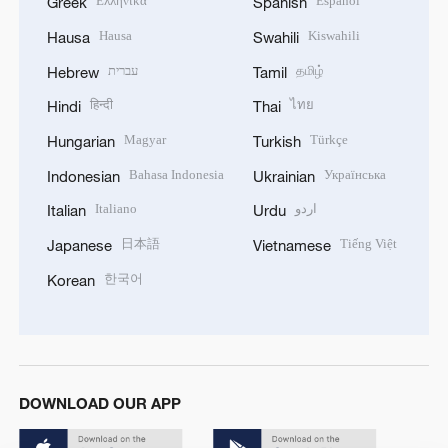
Ελληνικά
Español
Greek
Spanish
Hausa
Kiswahili
Hausa
Swahili
עברית
தமிழ்
Hebrew
Tamil
हिन्दी
ไทย
Hindi
Thai
Magyar
Türkçe
Hungarian
Turkish
Bahasa Indonesia
Українська
Indonesian
Ukrainian
Italiano
اردو
Italian
Urdu
日本語
Tiếng Việt
Japanese
Vietnamese
한국어
Korean
DOWNLOAD OUR APP