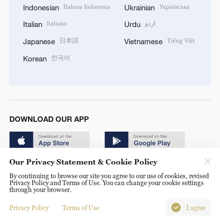
Bahasa Indonesia
Українська
Indonesian
Ukrainian
Italiano
اردو
Italian
Urdu
日本語
Tiếng Việt
Japanese
Vietnamese
한국어
Korean
DOWNLOAD OUR APP
Our Privacy Statement & Cookie Policy
By continuing to browse our site you agree to our use of cookies, revised
Privacy Policy and Terms of Use. You can change your cookie settings
through your browser.
© China Radio International.CRI. All Rights Reserved. 16A
Shijingshan Road, Beijing, China. 100040
Privacy Policy
Terms of Use
I agree