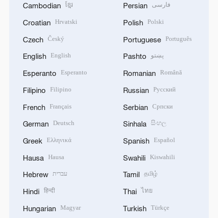
ខ្មែរ
فارسی
Cambodian
Persian
Hrvatski
Polski
Croatian
Polish
Český
Português
Czech
Portuguese
English
پښتو
English
Pashto
Esperanto
Română
Esperanto
Romanian
Filipino
Русский
Filipino
Russian
Français
Српски
French
Serbian
Deutsch
සිංහල
German
Sinhala
Ελληνικά
Español
Greek
Spanish
Hausa
Kiswahili
Hausa
Swahili
עברית
தமிழ்
Hebrew
Tamil
हिन्दी
ไทย
Hindi
Thai
Magyar
Türkçe
Hungarian
Turkish