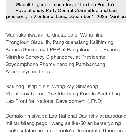
Sisoulith, general secretary of the Lao People's
Revolutionary Party Central Committee and Lao
president, in Vientiane, Laos, December 1, 2025. /Xinhua
Magkakahiwalay na kinatagpo si Wang nina
Thongloun Sisoulith, Pangkalahatang Kalihim ng
Komite Sentral ng LPRP at Pangulong Lao, Punong
Ministro Sonexay Siphandone, at Presidente
Saysomphone Phomvihane ng Pambansang
Asambleya ng Laos.
Nakipag-usap din si Wang kay Sinlavong
Khoutphaythoune, Presidente ng Komite Sentral ng
Lao Front for National Development (LFND).
Dumalo rin siya sa Lao National Day rally at paradang
militar bilang pagdiriwang sa ika-50 anibersaryo ng
pagkakatatag ng Lao People's Democratic Republic,