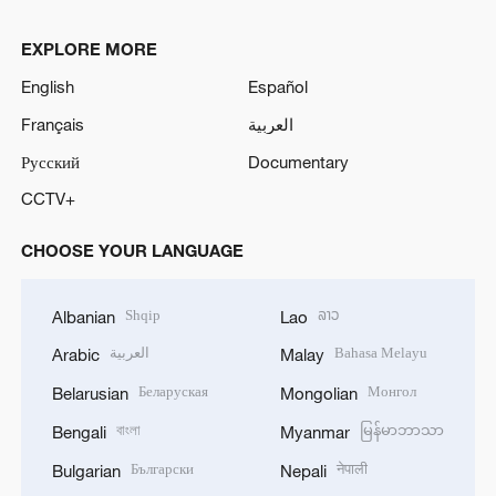
EXPLORE MORE
English
Español
Français
العربية
Русский
Documentary
CCTV+
CHOOSE YOUR LANGUAGE
Shqip
ລາວ
Albanian
Lao
العربية
Bahasa Melayu
Arabic
Malay
Беларуская
Монгол
Belarusian
Mongolian
বাংলা
မြန်မာဘာသာ
Bengali
Myanmar
Български
नेपाली
Bulgarian
Nepali