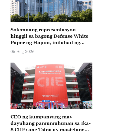
Solemnang representasyon
hinggil sa bagong Defense White
Paper ng Hapon, inilahad ng
Tsina
06-Aug-2026
CEO ng kumpanyang may
dayuhang pamumuhunan sa Ika-
8 CIIE: ang Tsina ay masiglang