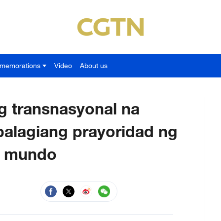
memorations
Video
About us
 transnasyonal na
palagiang prayoridad ng
 mundo