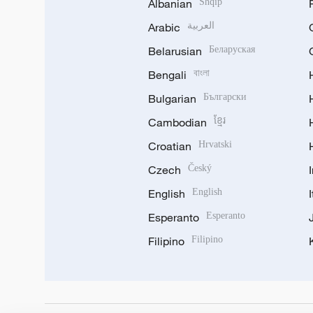
Albanian
Shqip
Arabic
العربية
Belarusian
Беларуская
Bengali
বাংলা
Bulgarian
Български
Cambodian
ខ្មែរ
Croatian
Hrvatski
Czech
Český
English
English
Esperanto
Esperanto
Filipino
Filipino