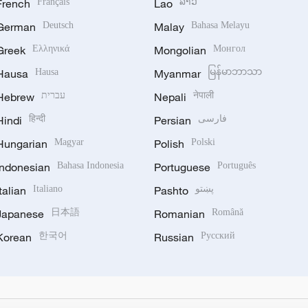
French
Français
Lao
ລາວ
German
Deutsch
Malay
Bahasa Melayu
Greek
Ελληνικά
Mongolian
Монгол
Hausa
Hausa
Myanmar
မြန်မာဘာသာ
Hebrew
עברית
Nepali
नेपाली
Hindi
हिन्दी
Persian
فارسی
Hungarian
Magyar
Polish
Polski
Indonesian
Bahasa Indonesia
Portuguese
Português
Italian
Italiano
Pashto
پښتو
Japanese
日本語
Romanian
Română
Korean
한국어
Russian
Русский