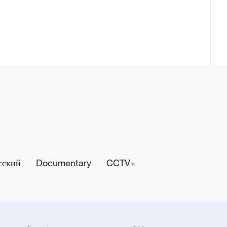
сский
Documentary
CCTV+