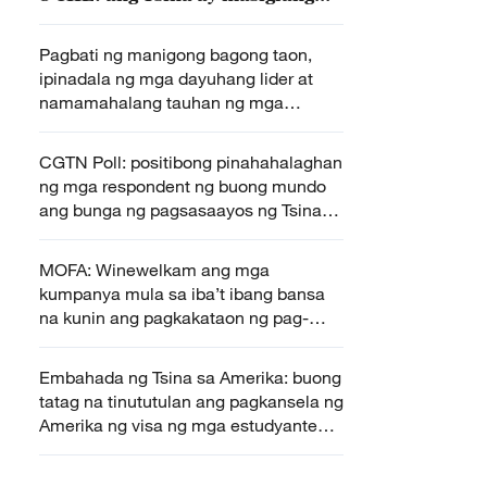
sentro ng inobasyon
Pagbati ng manigong bagong taon,
ipinadala ng mga dayuhang lider at
namamahalang tauhan ng mga
pandaigdigang organisasyon sa Tsina
CGTN Poll: positibong pinahahalaghan
ng mga respondent ng buong mundo
ang bunga ng pagsasaayos ng Tsina
sa ekolohiya
MOFA: Winewelkam ang mga
kumpanya mula sa iba’t ibang bansa
na kunin ang pagkakataon ng pag-
unlad ng Tsina
Embahada ng Tsina sa Amerika: buong
tatag na tinututulan ang pagkansela ng
Amerika ng visa ng mga estudyanteng
Tsino