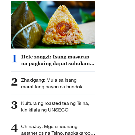
1
Hele zongzi: Isang masarap
na pagkaing dapat subukan
sa lunsod Wanning,
probinsyang Hainan ng Tsina
2
Zhaxigang: Mula sa isang
maralitang nayon sa bundok
hanggang sa isang bantog na
lugar na panturismo
3
Kultura ng roasted tea ng Tsina,
kinikilala ng UNSECO
4
ChinaJoy: Mga sinaunang
aesthetics na Tsino, nagkakaroon