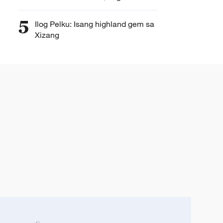
ng mga bagong anyo
5
Ilog Pelku: Isang highland gem sa
Xizang