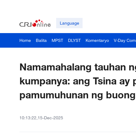
Language
Home
Balita
MPST
DLYST
Komentaryo
V-Day Com
Namamahalang tauhan ng
kumpanya: ang Tsina ay 
pamumuhunan ng buong
10:13:22,15-Dec-2025