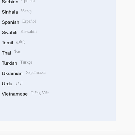
Serbian
Српски
Sinhala
සිංහල
Spanish
Español
Swahili
Kiswahili
Tamil
தமிழ்
Thai
ไทย
Turkish
Türkçe
Ukrainian
Українська
Urdu
اردو
Vietnamese
Tiếng Việt