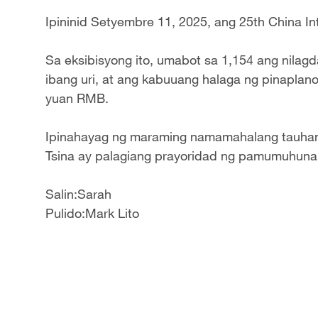
Ipininid Setyembre 11, 2025, ang 25th China Int
Sa eksibisyong ito, umabot sa 1,154 ang nila
ibang uri, at ang kabuuang halaga ng pinapla
yuan RMB.
Ipinahayag ng maraming namamahalang tauhan
Tsina ay palagiang prayoridad ng pamumuhun
Salin:Sarah
Pulido:Mark Lito