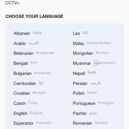
CCTV+
CHOOSE YOUR LANGUAGE
Shqip
ລາວ
Albanian
Lao
العربية
Bahasa Melayu
Arabic
Malay
Беларуская
Монгол
Belarusian
Mongolian
বাংলা
မြန်မာဘာသာ
Bengali
Myanmar
Български
नेपाली
Bulgarian
Nepali
ខ្មែរ
فارسی
Cambodian
Persian
Hrvatski
Polski
Croatian
Polish
Český
Português
Czech
Portuguese
English
پښتو
English
Pashto
Esperanto
Română
Esperanto
Romanian