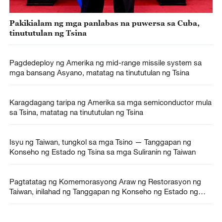
Pakikialam ng mga panlabas na puwersa sa Cuba,
tinututulan ng Tsina
Pagdedeploy ng Amerika ng mid-range missile system sa
mga bansang Asyano, matatag na tinututulan ng Tsina
Karagdagang taripa ng Amerika sa mga semiconductor mula
sa Tsina, matatag na tinututulan ng Tsina
Isyu ng Taiwan, tungkol sa mga Tsino — Tanggapan ng
Konseho ng Estado ng Tsina sa mga Suliranin ng Taiwan
Pagtatatag ng Komemorasyong Araw ng Restorasyon ng
Taiwan, inilahad ng Tanggapan ng Konseho ng Estado ng
Tsina sa mga Suliranin ng Taiwan