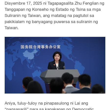
Disyembre 17, 2025 ni Tagapagsalita Zhu Fenglian ng
Tanggapan ng Konseho ng Estado ng Tsina sa mga
Suliranin ng Taiwan, ang matatag na pagtutol sa
pakikialam ng banyagang puwersa sa suliranin ng
Taiwan.
Aniya, tuluy-tuloy na pinapasulong ni Lai ang
“pagsasarili” para sa kapakanan ng Democratic