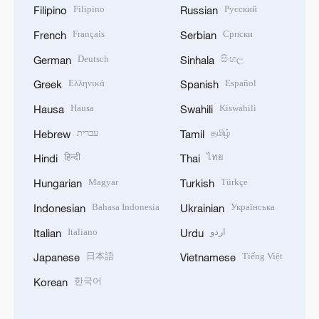
Filipino
Русский
Filipino
Russian
Français
Српски
French
Serbian
Deutsch
සිංහල
German
Sinhala
Ελληνικά
Español
Greek
Spanish
Hausa
Kiswahili
Hausa
Swahili
עברית
தமிழ்
Hebrew
Tamil
हिन्दी
ไทย
Hindi
Thai
Magyar
Türkçe
Hungarian
Turkish
Bahasa Indonesia
Українська
Indonesian
Ukrainian
Italiano
اردو
Italian
Urdu
日本語
Tiếng Việt
Japanese
Vietnamese
한국어
Korean