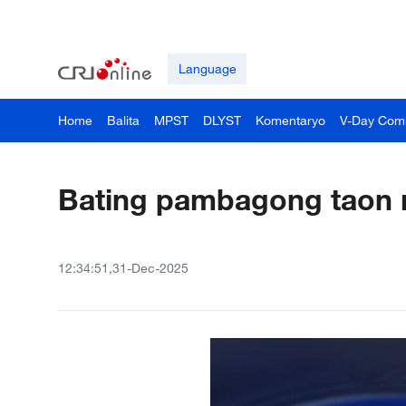
Language
Home
Balita
MPST
DLYST
Komentaryo
V-Day Com
Bating pambagong taon m
12:34:51,31-Dec-2025