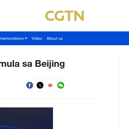
memorations
Video
About us
ula sa Beijing