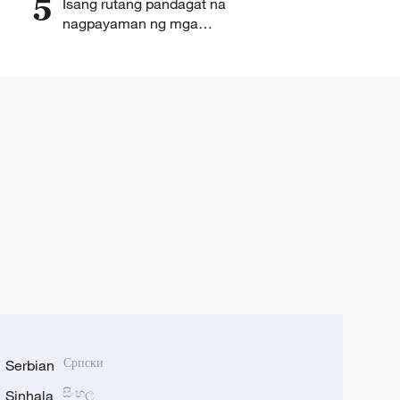
5
Isang rutang pandagat na
nagpayaman ng mga
mangingisda
Serbian
Српски
Sinhala
සිංහල