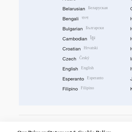
Belarusian
Беларуская
Bengali
বাংলা
Bulgarian
Български
Cambodian
ខ្មែរ
Croatian
Hrvatski
Czech
Český
English
English
Esperanto
Esperanto
Filipino
Filipino
DOWNLOAD OUR APP