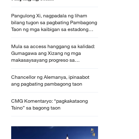
Pangulong Xi, nagpadala ng liham
bilang tugon sa pagbating Pambagong
Taon ng mga kaibigan sa estadong
Iowa ng Amerika
Mula sa access hanggang sa kalidad:
Gumagawa ang Xizang ng mga
makasaysayang progreso sa
edukasyon sa loob ng 60 taon
Chancellor ng Alemanya, ipinaabot
ang pagbating pambagong taon
CMG Komentaryo: “pagkakataong
Tsino” sa bagong taon