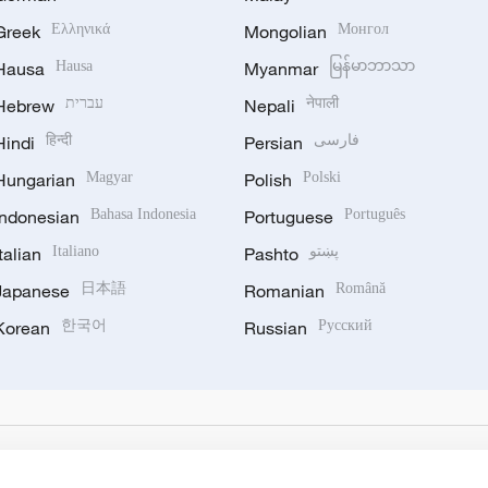
Greek
Ελληνικά
Mongolian
Монгол
Hausa
Hausa
Myanmar
မြန်မာဘာသာ
Hebrew
עברית
Nepali
नेपाली
Hindi
हिन्दी
Persian
فارسی
Hungarian
Magyar
Polish
Polski
Indonesian
Bahasa Indonesia
Portuguese
Português
Italian
Italiano
Pashto
پښتو
Japanese
日本語
Romanian
Română
Korean
한국어
Russian
Русский