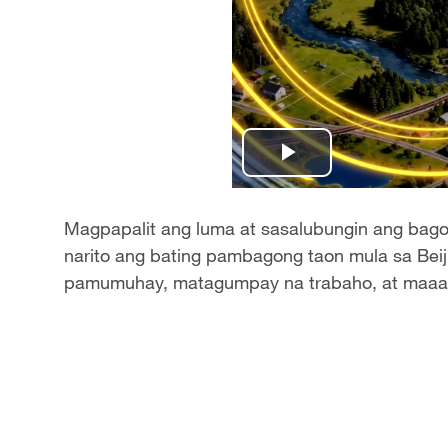
Play
Video
Magpapalit ang luma at sasalubungin ang bago
narito ang bating pambagong taon mula sa Beij
pamumuhay, matagumpay na trabaho, at maaa