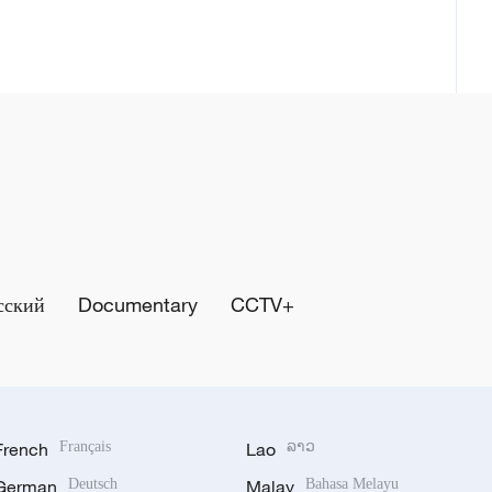
сский
Documentary
CCTV+
French
Français
Lao
ລາວ
German
Deutsch
Malay
Bahasa Melayu