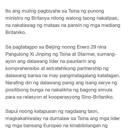
Ito ang muling pagbiyahe sa Tsina ng punong
ministro ng Britanya nitong walong taong nakalipas,
na nakatawag ng mataas na pansin ng mga mediang
Britaniko.
Sa pagtatagpo sa Beijing noong Enero 29 nina
Pangulong Xi Jinping ng Tsina at Starmer, sumang-
ayon ang dalawang lider na paunlarin ang
komprehensibo at estratehikong partnership ng
dalawang bansa na may pangmatagalang katatagan.
Narating din ng dalawang panig ang isang serye ng
positibong bunga na nakalikha ng bagong simula
para sa relasyon at kooperasyong Sino-Britaniko.
Sapul noong katapusan ng nagdaang taon,
magkakahiwalay na dumalaw sa Tsina ang mga lider
ng mga bansang Europeo na kinabibilangan ng