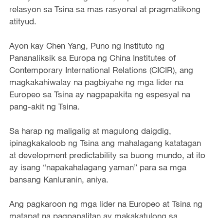
relasyon sa Tsina sa mas rasyonal at pragmatikong
atityud.
Ayon kay Chen Yang, Puno ng Instituto ng
Pananaliksik sa Europa ng China Institutes of
Contemporary International Relations (CICIR), ang
magkakahiwalay na pagbiyahe ng mga lider na
Europeo sa Tsina ay nagpapakita ng espesyal na
pang-akit ng Tsina.
Sa harap ng maligalig at magulong daigdig,
ipinagkakaloob ng Tsina ang mahalagang katatagan
at development predictability sa buong mundo, at ito
ay isang “napakahalagang yaman” para sa mga
bansang Kanluranin, aniya.
Ang pagkaroon ng mga lider na Europeo at Tsina ng
matapat na pagpapalitan ay makakatulong sa