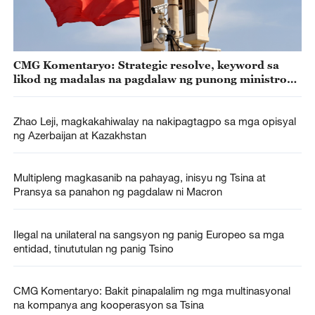
CMG Komentaryo: Strategic resolve, keyword sa
likod ng madalas na pagdalaw ng punong ministro
ng Espanya sa Tsina
Zhao Leji, magkakahiwalay na nakipagtagpo sa mga opisyal
ng Azerbaijan at Kazakhstan
Multipleng magkasanib na pahayag, inisyu ng Tsina at
Pransya sa panahon ng pagdalaw ni Macron
Ilegal na unilateral na sangsyon ng panig Europeo sa mga
entidad, tinututulan ng panig Tsino
CMG Komentaryo: Bakit pinapalalim ng mga multinasyonal
na kompanya ang kooperasyon sa Tsina