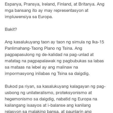
Espanya, Pransya, Ireland, Finland, at Britanya. Ang
mga bansang ito ay may representasyon at
impluwensiya sa Europa.
Bakit?
Ang kasalukuyang taon ay taon ng simula ng Ika-15
Panlimahang-Taong Plano ng Tsina. Ang
pagpapasulong ng de-kalidad na pag-unlad at
matatag na pagpapalawak ng pagbubukas sa labas
sa mataas na lebel ay ang malinaw na
impormasyong inilabas ng Tsina sa daigdig.
Bukod pa riyan, sa kasalukuyang kalagayan ng pag-
usbong ng unilateralismo, proteksyonismo at
hegemonismo sa daigdig, nabatid ng Europa na
kailangang isaayos at i-balanse ang kanilang
relasyon sa malaking bansa, at paunlarin ang