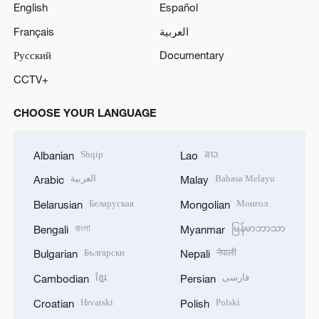
English
Español
Français
العربية
Русский
Documentary
CCTV+
CHOOSE YOUR LANGUAGE
Shqip
ລາວ
Albanian
Lao
العربية
Bahasa Melayu
Arabic
Malay
Беларуская
Монгол
Belarusian
Mongolian
বাংলা
မြန်မာဘာသာ
Bengali
Myanmar
Български
नेपाली
Bulgarian
Nepali
ខ្មែរ
فارسی
Cambodian
Persian
Hrvatski
Polski
Croatian
Polish