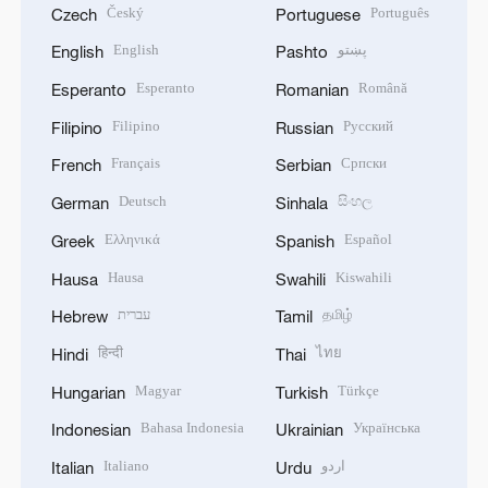
Český
Português
Czech
Portuguese
English
پښتو
English
Pashto
Esperanto
Română
Esperanto
Romanian
Filipino
Русский
Filipino
Russian
Français
Српски
French
Serbian
Deutsch
සිංහල
German
Sinhala
Ελληνικά
Español
Greek
Spanish
Hausa
Kiswahili
Hausa
Swahili
עברית
தமிழ்
Hebrew
Tamil
हिन्दी
ไทย
Hindi
Thai
Magyar
Türkçe
Hungarian
Turkish
Bahasa Indonesia
Українська
Indonesian
Ukrainian
Italiano
اردو
Italian
Urdu