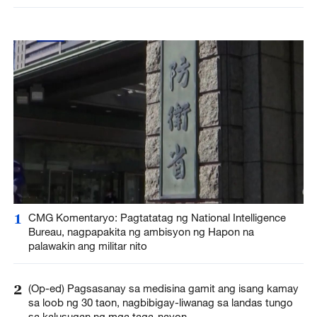
1
CMG Komentaryo: Pagtatatag ng National Intelligence
Bureau, nagpapakita ng ambisyon ng Hapon na
palawakin ang militar nito
2
(Op-ed) Pagsasanay sa medisina gamit ang isang kamay
sa loob ng 30 taon, nagbibigay-liwanag sa landas tungo
sa kalusugan ng mga taga-nayon