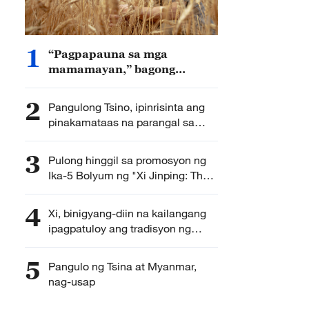
1
“Pagpapauna sa mga
mamamayan,” bagong
posibilidad at ideya ng Tsina
sa pandaigdigang
2
Pangulong Tsino, ipinrisinta ang
pangangasiwa
pinakamataas na parangal sa
siyensiya at teknolohiya ng bansa
3
Pulong hinggil sa promosyon ng
Ika-5 Bolyum ng "Xi Jinping: The
Governance of China," idinaos
4
Xi, binigyang-diin na kailangang
ipagpatuloy ang tradisyon ng
rebolusyon
5
Pangulo ng Tsina at Myanmar,
nag-usap