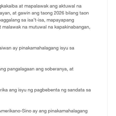
gkakaiba at mapalawak ang aktuwal na
yan, at gawin ang taong 2026 bilang taon
paggalang sa isa’t-isa, mapayapang
t malawak na mutuwal na kapakinabangan,
 Taiwan ay pinakamahalagang isyu sa
iyang pangalagaan ang soberanya, at
ika ang isyu ng pagbebenta ng sandata sa
 Amerikano-Sino ay ang pinakamahalagang