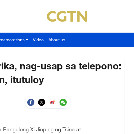
memorations
Video
About us
ika, nag-usap sa telepono:
, itutuloy
 Pangulong Xi Jinping ng Tsina at