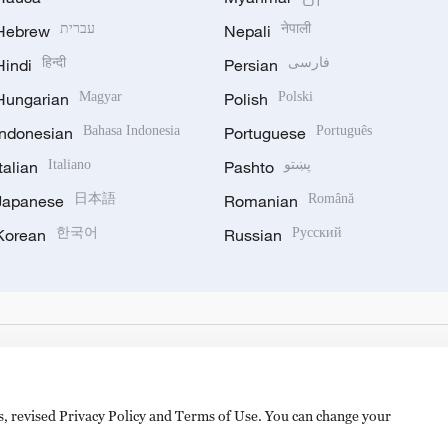
Hebrew
עברית
Nepali
नेपाली
Hindi
हिन्दी
Persian
فارسی
Hungarian
Magyar
Polish
Polski
Indonesian
Bahasa Indonesia
Portuguese
Português
Italian
Italiano
Pashto
پښتو
Japanese
日本語
Romanian
Română
Korean
한국어
Russian
Русский
es, revised Privacy Policy and Terms of Use. You can change your