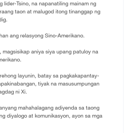
 lider-Tsino, na napanatiling mainam ng
aang taon at malugod itong tinanggap ng
ig.
gahan ang relasyong Sino-Amerikano.
 magsisikap aniya siya upang patuloy na
merikano.
rehong layunin, batay sa pagkakapantay-
 kapakinabangan, tiyak na masusumpungan
gdag ni Xi.
-kanyang mahahalagang adiyenda sa taong
ang diyalogo at komunikasyon, ayon sa mga