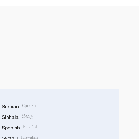
Serbian
Српски
Sinhala
සිංහල
Spanish
Español
Swahili
Kiswahili