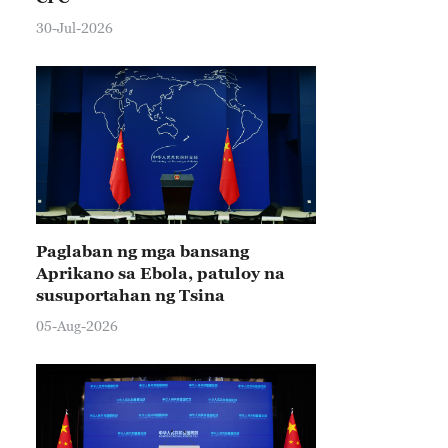
30-Jul-2026
Paglaban ng mga bansang
Aprikano sa Ebola, patuloy na
susuportahan ng Tsina
05-Aug-2026