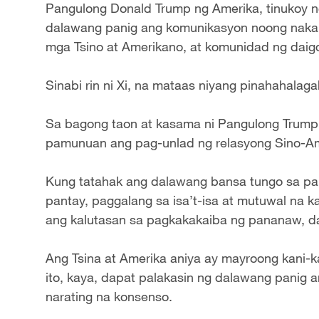
Pangulong Donald Trump ng Amerika, tinukoy ng
dalawang panig ang komunikasyon noong nakar
mga Tsino at Amerikano, at komunidad ng daigd
Sinabi rin ni Xi, na mataas niyang pinahahala
Sa bagong taon at kasama ni Pangulong Trump,
pamunuan ang pag-unlad ng relasyong Sino-A
Kung tatahak ang dalawang bansa tungo sa pa
pantay, paggalang sa isa’t-isa at mutuwal na
ang kalutasan sa pagkakakaiba ng pananaw, da
Ang Tsina at Amerika aniya ay mayroong kani
ito, kaya, dapat palakasin ng dalawang panig 
narating na konsenso.