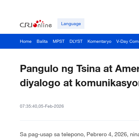
Language
Home
Balita
MPST
DLYST
Komentaryo
V-Day Com
Pangulo ng Tsina at Amer
diyalogo at komunikasyon
07:35:40,05-Feb-2026
Sa pag-usap sa telepono, Pebrero 4, 2026, nina