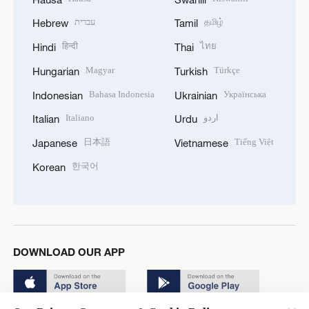
עברית
தமிழ்
Hebrew
Tamil
हिन्दी
ไทย
Hindi
Thai
Magyar
Türkçe
Hungarian
Turkish
Bahasa Indonesia
Українська
Indonesian
Ukrainian
Italiano
اردو
Italian
Urdu
日本語
Tiếng Việt
Japanese
Vietnamese
한국어
Korean
DOWNLOAD OUR APP