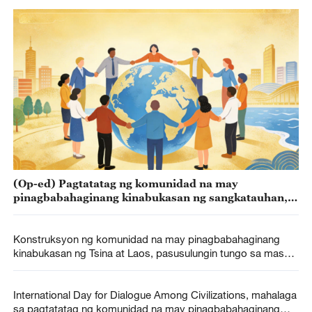
(Op-ed) Pagtatatag ng komunidad na may
pinagbabahaginang kinabukasan ng sangkatauhan,
pinakamabuting kalutasan sa pandaigdigang krisis
Konstruksyon ng komunidad na may pinagbabahaginang
kinabukasan ng Tsina at Laos, pasusulungin tungo sa mas
mataas na pamantayan at lebel
International Day for Dialogue Among Civilizations, mahalaga
sa pagtatatag ng komunidad na may pinagbabahaginang