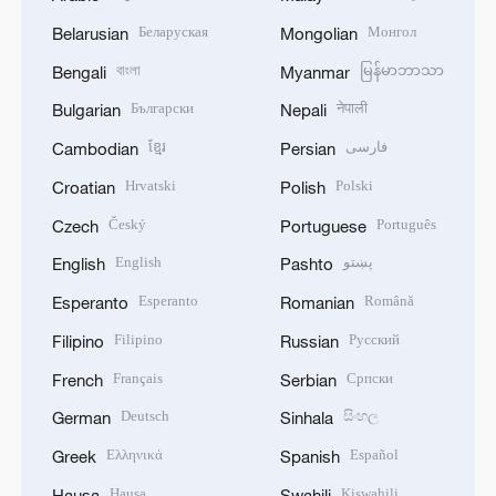
Беларуская
Монгол
Belarusian
Mongolian
বাংলা
မြန်မာဘာသာ
Bengali
Myanmar
Български
नेपाली
Bulgarian
Nepali
ខ្មែរ
فارسی
Cambodian
Persian
Hrvatski
Polski
Croatian
Polish
Český
Português
Czech
Portuguese
English
پښتو
English
Pashto
Esperanto
Română
Esperanto
Romanian
Filipino
Русский
Filipino
Russian
Français
Српски
French
Serbian
Deutsch
සිංහල
German
Sinhala
Ελληνικά
Español
Greek
Spanish
Hausa
Kiswahili
Hausa
Swahili