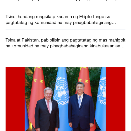
kinabukasan ng sangkatauhan
Tsina, handang magsikap kasama ng Ehipto tungo sa
pagtatatag ng komunidad na may pinagbabahaginang
kinabukasan ng dalawang bansa
Tsina at Pakistan, pabibilisin ang pagtatatag ng mas mahigpit
na komunidad na may pinagbabahaginang kinabukasan sa
makabagong panahon