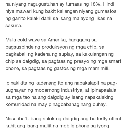
na niyang nagugustuhan ay tumaas ng 18%. Hindi
niya mawari kung bakit kailangan niyang gumastos
ng ganito kalaki dahil sa isang malayong likas na
sakuna.
Mula cold wave sa Amerika, hanggang sa
pagsuspinde ng produksyon ng mga chip, sa
pagkabali ng kadena ng suplay, sa kakulangan ng
chip sa daigdig, sa pagtaas ng presyo ng mga smart
phone, sa pagtaas ng gastos ng mga mamimili.
Ipinakikita ng kadenang ito ang napakalapit na pag-
uugnayan ng modernong industriya, at ipinapaalala
sa mga tao na ang daigdig ay isang napakalaking
komunidad na may pinagbabahaginang buhay.
Nasa iba’t-ibang sulok ng daigdig ang butterfly effect,
kahit ang isang maliit na mobile phone sa iyong