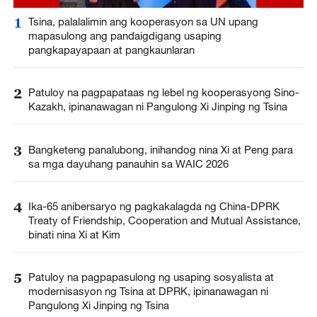
1
Tsina, palalalimin ang kooperasyon sa UN upang
mapasulong ang pandaigdigang usaping
pangkapayapaan at pangkaunlaran
2
Patuloy na pagpapataas ng lebel ng kooperasyong Sino-
Kazakh, ipinanawagan ni Pangulong Xi Jinping ng Tsina
3
Bangketeng panalubong, inihandog nina Xi at Peng para
sa mga dayuhang panauhin sa WAIC 2026
4
Ika-65 anibersaryo ng pagkakalagda ng China-DPRK
Treaty of Friendship, Cooperation and Mutual Assistance,
binati nina Xi at Kim
5
Patuloy na pagpapasulong ng usaping sosyalista at
modernisasyon ng Tsina at DPRK, ipinanawagan ni
Pangulong Xi Jinping ng Tsina