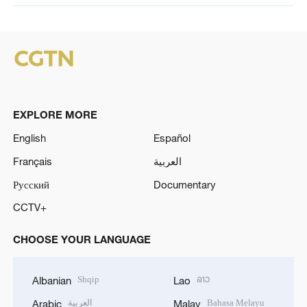
EXPLORE MORE
English
Español
Français
العربية
Русский
Documentary
CCTV+
CHOOSE YOUR LANGUAGE
Shqip
ລາວ
Albanian
Lao
العربية
Bahasa Melayu
Arabic
Malay