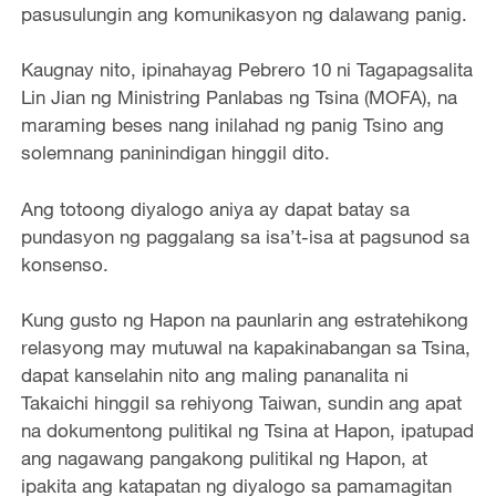
pasusulungin ang komunikasyon ng dalawang panig.
Kaugnay nito, ipinahayag Pebrero 10 ni Tagapagsalita
Lin Jian ng Ministring Panlabas ng Tsina (MOFA), na
maraming beses nang inilahad ng panig Tsino ang
solemnang paninindigan hinggil dito.
Ang totoong diyalogo aniya ay dapat batay sa
pundasyon ng paggalang sa isa’t-isa at pagsunod sa
konsenso.
Kung gusto ng Hapon na paunlarin ang estratehikong
relasyong may mutuwal na kapakinabangan sa Tsina,
dapat kanselahin nito ang maling pananalita ni
Takaichi hinggil sa rehiyong Taiwan, sundin ang apat
na dokumentong pulitikal ng Tsina at Hapon, ipatupad
ang nagawang pangakong pulitikal ng Hapon, at
ipakita ang katapatan ng diyalogo sa pamamagitan