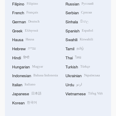
Filipino
Русский
Filipino
Russian
Français
Српски
French
Serbian
Deutsch
සිංහල
German
Sinhala
Ελληνικά
Español
Greek
Spanish
Hausa
Kiswahili
Hausa
Swahili
עברית
தமிழ்
Hebrew
Tamil
हिन्दी
ไทย
Hindi
Thai
Magyar
Türkçe
Hungarian
Turkish
Bahasa Indonesia
Українська
Indonesian
Ukrainian
Italiano
اردو
Italian
Urdu
日本語
Tiếng Việt
Japanese
Vietnamese
한국어
Korean