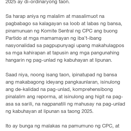
2025 ay di-ordinaryong taon.
Sa harap aniya ng malalim at masalimuot na
pagbabago sa kalagayan sa loob at labas ng bansa,
pinamunuan ng Komite Sentral ng CPC ang buong
Partido at mga mamamayan ng iba’t-ibang
nasyonalidad sa pagpupunyagi upang makahulagpos
sa mga kahirapan at tapusin ang mga pangunahing
hangarin ng pag-unlad ng kabuhayan at lipunan.
Saad niya, noong isang taon, ipinatupad ng bansa
ang makabagong ideyang pangkaunlaran, isinulong
ang de-kalidad na pag-unlad, komprehensibong
pinalalim ang reporma, at isinulong ang higit na pag-
asa sa sarili, na nagpanatili ng mahusay na pag-unlad
ng kabuhayan at lipunan sa taong 2025.
Ito ay bunga ng malakas na pamumuno ng CPC, at