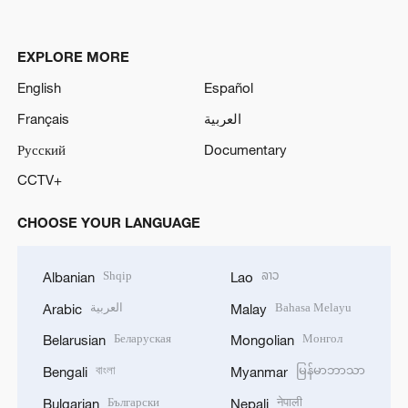
EXPLORE MORE
English
Español
Français
العربية
Русский
Documentary
CCTV+
CHOOSE YOUR LANGUAGE
Shqip
ລາວ
Albanian
Lao
العربية
Bahasa Melayu
Arabic
Malay
Беларуская
Монгол
Belarusian
Mongolian
বাংলা
မြန်မာဘာသာ
Bengali
Myanmar
Български
नेपाली
Bulgarian
Nepali