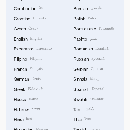
ខ្មែរ
فارسی
Cambodian
Persian
Hrvatski
Polski
Croatian
Polish
Český
Português
Czech
Portuguese
English
پښتو
English
Pashto
Esperanto
Română
Esperanto
Romanian
Filipino
Русский
Filipino
Russian
Français
Српски
French
Serbian
Deutsch
සිංහල
German
Sinhala
Ελληνικά
Español
Greek
Spanish
Hausa
Kiswahili
Hausa
Swahili
עברית
தமிழ்
Hebrew
Tamil
हिन्दी
ไทย
Hindi
Thai
Magyar
Türkçe
Hungarian
Turkish