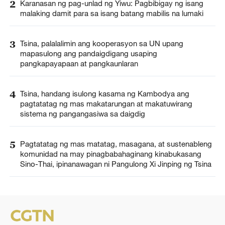
2
Karanasan ng pag-unlad ng Yiwu: Pagbibigay ng isang
malaking damit para sa isang batang mabilis na lumaki
3
Tsina, palalalimin ang kooperasyon sa UN upang
mapasulong ang pandaigdigang usaping
pangkapayapaan at pangkaunlaran
4
Tsina, handang isulong kasama ng Kambodya ang
pagtatatag ng mas makatarungan at makatuwirang
sistema ng pangangasiwa sa daigdig
5
Pagtatatag ng mas matatag, masagana, at sustenableng
komunidad na may pinagbabahaginang kinabukasang
Sino-Thai, ipinanawagan ni Pangulong Xi Jinping ng Tsina