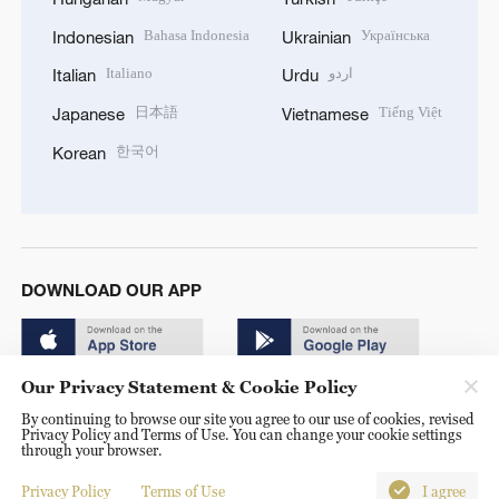
Bahasa Indonesia
Українська
Indonesian
Ukrainian
Italiano
اردو
Italian
Urdu
日本語
Tiếng Việt
Japanese
Vietnamese
한국어
Korean
DOWNLOAD OUR APP
Our Privacy Statement & Cookie Policy
By continuing to browse our site you agree to our use of cookies, revised
Privacy Policy and Terms of Use. You can change your cookie settings
through your browser.
© China Radio International.CRI. All Rights Reserved. 16A
Shijingshan Road, Beijing, China. 100040
Privacy Policy
Terms of Use
I agree