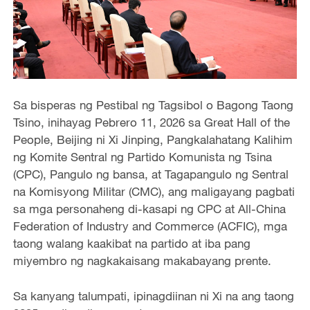
Sa bisperas ng Pestibal ng Tagsibol o Bagong Taong
Tsino, inihayag Pebrero 11, 2026 sa Great Hall of the
People, Beijing ni Xi Jinping, Pangkalahatang Kalihim
ng Komite Sentral ng Partido Komunista ng Tsina
(CPC), Pangulo ng bansa, at Tagapangulo ng Sentral
na Komisyong Militar (CMC), ang maligayang pagbati
sa mga personaheng di-kasapi ng CPC at All-China
Federation of Industry and Commerce (ACFIC), mga
taong walang kaakibat na partido at iba pang
miyembro ng nagkakaisang makabayang prente.
Sa kanyang talumpati, ipinagdiinan ni Xi na ang taong