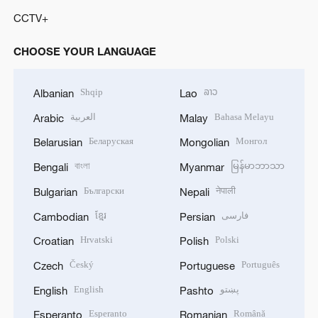
CCTV+
CHOOSE YOUR LANGUAGE
Shqip
ລາວ
Albanian
Lao
العربية
Bahasa Melayu
Arabic
Malay
Беларуская
Монгол
Belarusian
Mongolian
বাংলা
မြန်မာဘာသာ
Bengali
Myanmar
Български
नेपाली
Bulgarian
Nepali
ខ្មែរ
فارسی
Cambodian
Persian
Hrvatski
Polski
Croatian
Polish
Český
Português
Czech
Portuguese
English
پښتو
English
Pashto
Esperanto
Română
Esperanto
Romanian