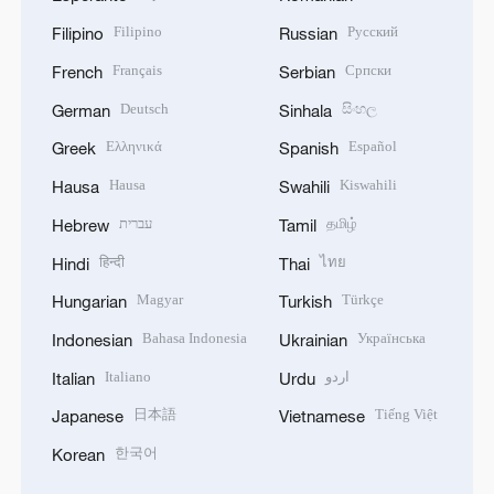
Filipino
Русский
Filipino
Russian
Français
Српски
French
Serbian
Deutsch
සිංහල
German
Sinhala
Ελληνικά
Español
Greek
Spanish
Hausa
Kiswahili
Hausa
Swahili
עברית
தமிழ்
Hebrew
Tamil
हिन्दी
ไทย
Hindi
Thai
Magyar
Türkçe
Hungarian
Turkish
Bahasa Indonesia
Українська
Indonesian
Ukrainian
Italiano
اردو
Italian
Urdu
日本語
Tiếng Việt
Japanese
Vietnamese
한국어
Korean