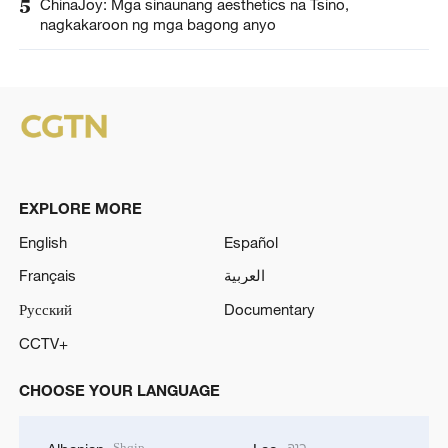
5
ChinaJoy: Mga sinaunang aesthetics na Tsino,
nagkakaroon ng mga bagong anyo
EXPLORE MORE
English
Español
Français
العربية
Русский
Documentary
CCTV+
CHOOSE YOUR LANGUAGE
Shqip
ລາວ