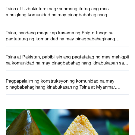
Tsina at Uzbekistan: magkasamang itatag ang mas
masiglang komunidad na may pinagbabahaginang
kinabukasan
Tsina, handang magsikap kasama ng Ehipto tungo sa
pagtatatag ng komunidad na may pinagbabahaginang
kinabukasan ng dalawang bansa
Tsina at Pakistan, pabibilisin ang pagtatatag ng mas mahigpit
na komunidad na may pinagbabahaginang kinabukasan sa
makabagong panahon
Pagpapalalim ng konstruksyon ng komunidad na may
pinagbabahaginang kinabukasan ng Tsina at Myanmar,
ipinanawagan ng Chinese FM