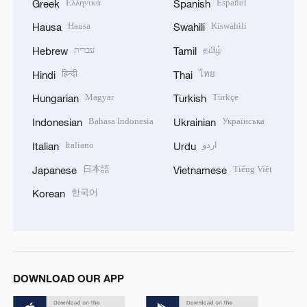
Ελληνικά
Español
Greek
Spanish
Hausa
Kiswahili
Hausa
Swahili
עברית
தமிழ்
Hebrew
Tamil
हिन्दी
ไทย
Hindi
Thai
Magyar
Türkçe
Hungarian
Turkish
Bahasa Indonesia
Українська
Indonesian
Ukrainian
Italiano
اردو
Italian
Urdu
日本語
Tiếng Việt
Japanese
Vietnamese
한국어
Korean
DOWNLOAD OUR APP