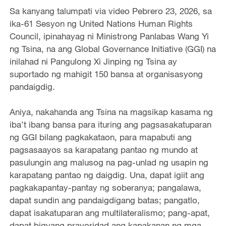
Sa kanyang talumpati via video Pebrero 23, 2026, sa
ika-61 Sesyon ng United Nations Human Rights
Council, ipinahayag ni Ministrong Panlabas Wang Yi
ng Tsina, na ang Global Governance Initiative (GGI) na
inilahad ni Pangulong Xi Jinping ng Tsina ay
suportado ng mahigit 150 bansa at organisasyong
pandaigdig.
Aniya, nakahanda ang Tsina na magsikap kasama ng
iba’t ibang bansa para ituring ang pagsasakatuparan
ng GGI bilang pagkakataon, para mapabuti ang
pagsasaayos sa karapatang pantao ng mundo at
pasulungin ang malusog na pag-unlad ng usapin ng
karapatang pantao ng daigdig. Una, dapat igiit ang
pagkakapantay-pantay ng soberanya; pangalawa,
dapat sundin ang pandaigdigang batas; pangatlo,
dapat isakatuparan ang multilateralismo; pang-apat,
dapat bigyang prayoridad ang kapakanan ng mga