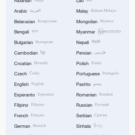
Albanian
Lao
العربية
Bahasa Melayu
Arabic
Malay
Беларуская
Монгол
Belarusian
Mongolian
বাংলা
မြန်မာဘာသာ
Bengali
Myanmar
Български
नेपाली
Bulgarian
Nepali
ខ្មែរ
فارسی
Cambodian
Persian
Hrvatski
Polski
Croatian
Polish
Český
Português
Czech
Portuguese
English
پښتو
English
Pashto
Esperanto
Română
Esperanto
Romanian
Filipino
Русский
Filipino
Russian
Français
Српски
French
Serbian
Deutsch
සිංහල
German
Sinhala