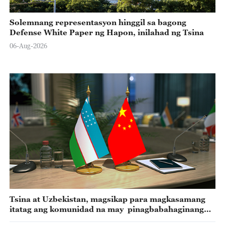
Solemnang representasyon hinggil sa bagong
Defense White Paper ng Hapon, inilahad ng Tsina
06-Aug-2026
Tsina at Uzbekistan, magsikap para magkasamang
itatag ang komunidad na may pinagbabahaginang
kinabukasan ng Tsina at Uzbekistan