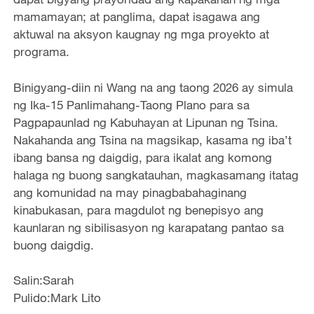
mamamayan; at panglima, dapat isagawa ang
aktuwal na aksyon kaugnay ng mga proyekto at
programa.
Binigyang-diin ni Wang na ang taong 2026 ay simula
ng Ika-15 Panlimahang-Taong Plano para sa
Pagpapaunlad ng Kabuhayan at Lipunan ng Tsina.
Nakahanda ang Tsina na magsikap, kasama ng iba’t
ibang bansa ng daigdig, para ikalat ang komong
halaga ng buong sangkatauhan, magkasamang itatag
ang komunidad na may pinagbabahaginang
kinabukasan, para magdulot ng benepisyo ang
kaunlaran ng sibilisasyon ng karapatang pantao sa
buong daigdig.
Salin:Sarah
Pulido:Mark Lito