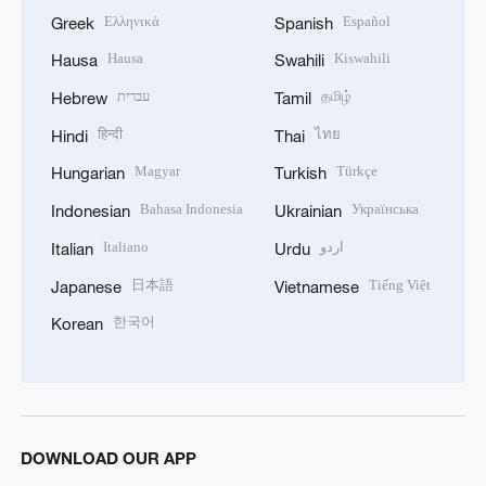
Ελληνικά
Español
Greek
Spanish
Hausa
Kiswahili
Hausa
Swahili
עברית
தமிழ்
Hebrew
Tamil
हिन्दी
ไทย
Hindi
Thai
Magyar
Türkçe
Hungarian
Turkish
Bahasa Indonesia
Українська
Indonesian
Ukrainian
Italiano
اردو
Italian
Urdu
日本語
Tiếng Việt
Japanese
Vietnamese
한국어
Korean
DOWNLOAD OUR APP