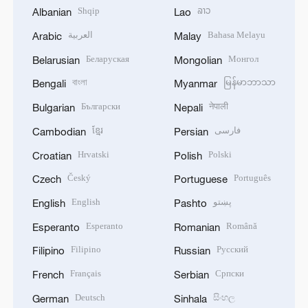
Shqip
ລາວ
Albanian
Lao
العربية
Bahasa Melayu
Arabic
Malay
Беларуская
Монгол
Belarusian
Mongolian
বাংলা
မြန်မာဘာသာ
Bengali
Myanmar
Български
नेपाली
Bulgarian
Nepali
ខ្មែរ
فارسی
Cambodian
Persian
Hrvatski
Polski
Croatian
Polish
Český
Português
Czech
Portuguese
English
پښتو
English
Pashto
Esperanto
Română
Esperanto
Romanian
Filipino
Русский
Filipino
Russian
Français
Српски
French
Serbian
Deutsch
සිංහල
German
Sinhala