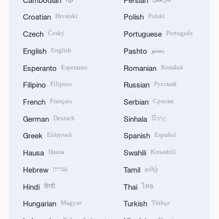
Hrvatski
Polski
Croatian
Polish
Český
Português
Czech
Portuguese
English
پښتو
English
Pashto
Esperanto
Română
Esperanto
Romanian
Filipino
Русский
Filipino
Russian
Français
Српски
French
Serbian
Deutsch
සිංහල
German
Sinhala
Ελληνικά
Español
Greek
Spanish
Hausa
Kiswahili
Hausa
Swahili
עברית
தமிழ்
Hebrew
Tamil
हिन्दी
ไทย
Hindi
Thai
Magyar
Türkçe
Hungarian
Turkish