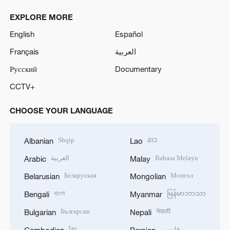
EXPLORE MORE
English
Español
Français
العربية
Русский
Documentary
CCTV+
CHOOSE YOUR LANGUAGE
Shqip
ລາວ
Albanian
Lao
العربية
Bahasa Melayu
Arabic
Malay
Беларуская
Монгол
Belarusian
Mongolian
বাংলা
မြန်မာဘာသာ
Bengali
Myanmar
Български
नेपाली
Bulgarian
Nepali
ខ្មែរ
فارسی
Cambodian
Persian