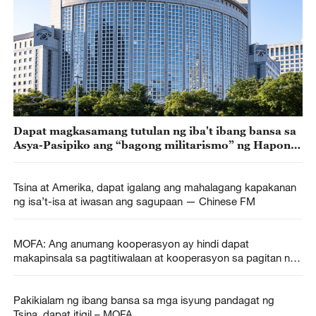
Dapat magkasamang tutulan ng iba't ibang bansa sa
Asya-Pasipiko ang “bagong militarismo” ng Hapon
— MOFA
Tsina at Amerika, dapat igalang ang mahalagang kapakanan
ng isa’t-isa at iwasan ang sagupaan — Chinese FM
MOFA: Ang anumang kooperasyon ay hindi dapat
makapinsala sa pagtitiwalaan at kooperasyon sa pagitan ng
mga bansa sa rehiyong ito
Pakikialam ng ibang bansa sa mga isyung pandagat ng
Tsina, dapat itigil – MOFA