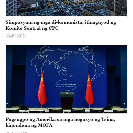
Simposyum ng mga di-komunista, itinaguyod ng
Komite Sentral ng CPC
30-Jul-2026
Pagsugpo ng Amerika sa mga negosyo ng Tsina,
kinondena ng MOFA