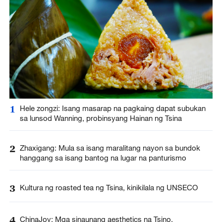
1
Hele zongzi: Isang masarap na pagkaing dapat subukan
sa lunsod Wanning, probinsyang Hainan ng Tsina
2
Zhaxigang: Mula sa isang maralitang nayon sa bundok
hanggang sa isang bantog na lugar na panturismo
3
Kultura ng roasted tea ng Tsina, kinikilala ng UNSECO
4
ChinaJoy: Mga sinaunang aesthetics na Tsino,