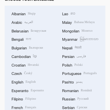
Shqip
ລາວ
Albanian
Lao
العربية
Bahasa Melayu
Arabic
Malay
Беларуская
Монгол
Belarusian
Mongolian
বাংলা
မြန်မာဘာသာ
Bengali
Myanmar
Български
नेपाली
Bulgarian
Nepali
ខ្មែរ
فارسی
Cambodian
Persian
Hrvatski
Polski
Croatian
Polish
Český
Português
Czech
Portuguese
English
پښتو
English
Pashto
Esperanto
Română
Esperanto
Romanian
Filipino
Русский
Filipino
Russian
Français
Српски
French
Serbian