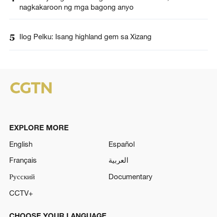
nagkakaroon ng mga bagong anyo
5
Ilog Pelku: Isang highland gem sa Xizang
EXPLORE MORE
English
Español
Français
العربية
Русский
Documentary
CCTV+
CHOOSE YOUR LANGUAGE