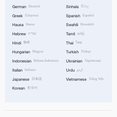
Deutsch
සිංහල
German
Sinhala
Ελληνικά
Español
Greek
Spanish
Hausa
Kiswahili
Hausa
Swahili
עברית
தமிழ்
Hebrew
Tamil
हिन्दी
ไทย
Hindi
Thai
Magyar
Türkçe
Hungarian
Turkish
Bahasa Indonesia
Українська
Indonesian
Ukrainian
Italiano
اردو
Italian
Urdu
日本語
Tiếng Việt
Japanese
Vietnamese
한국어
Korean