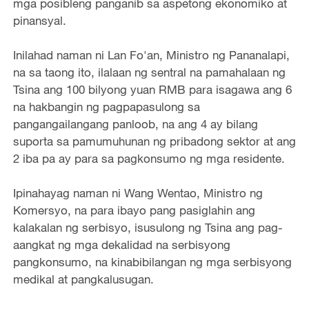
mga posibleng panganib sa aspetong ekonomiko at
pinansyal.
Inilahad naman ni Lan Fo'an, Ministro ng Pananalapi,
na sa taong ito, ilalaan ng sentral na pamahalaan ng
Tsina ang 100 bilyong yuan RMB para isagawa ang 6
na hakbangin ng pagpapasulong sa
pangangailangang panloob, na ang 4 ay bilang
suporta sa pamumuhunan ng pribadong sektor at ang
2 iba pa ay para sa pagkonsumo ng mga residente.
Ipinahayag naman ni Wang Wentao, Ministro ng
Komersyo, na para ibayo pang pasiglahin ang
kalakalan ng serbisyo, isusulong ng Tsina ang pag-
aangkat ng mga dekalidad na serbisyong
pangkonsumo, na kinabibilangan ng mga serbisyong
medikal at pangkalusugan.