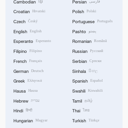
ខ្មែរ
فارسی
Cambodian
Persian
Hrvatski
Polski
Croatian
Polish
Český
Português
Czech
Portuguese
English
پښتو
English
Pashto
Esperanto
Română
Esperanto
Romanian
Filipino
Русский
Filipino
Russian
Français
Српски
French
Serbian
Deutsch
සිංහල
German
Sinhala
Ελληνικά
Español
Greek
Spanish
Hausa
Kiswahili
Hausa
Swahili
עברית
தமிழ்
Hebrew
Tamil
हिन्दी
ไทย
Hindi
Thai
Magyar
Türkçe
Hungarian
Turkish