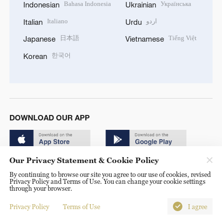
Bahasa Indonesia
Українська
Indonesian
Ukrainian
Italiano
اردو
Italian
Urdu
日本語
Tiếng Việt
Japanese
Vietnamese
한국어
Korean
DOWNLOAD OUR APP
Our Privacy Statement & Cookie Policy
By continuing to browse our site you agree to our use of cookies, revised
Privacy Policy and Terms of Use. You can change your cookie settings
through your browser.
© China Radio International.CRI. All Rights Reserved. 16A
Shijingshan Road, Beijing, China. 100040
Privacy Policy
Terms of Use
I agree