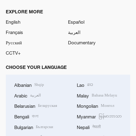
EXPLORE MORE
English
Español
Français
العربية
Русский
Documentary
CCTV+
CHOOSE YOUR LANGUAGE
Shqip
ລາວ
Albanian
Lao
العربية
Bahasa Melayu
Arabic
Malay
Беларуская
Монгол
Belarusian
Mongolian
বাংলা
မြန်မာဘာသာ
Bengali
Myanmar
Български
नेपाली
Bulgarian
Nepali