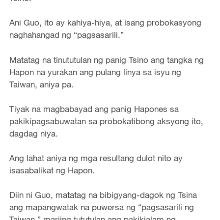
Ani Guo, ito ay kahiya-hiya, at isang probokasyong
naghahangad ng “pagsasarili.”
Matatag na tinututulan ng panig Tsino ang tangka ng
Hapon na yurakan ang pulang linya sa isyu ng
Taiwan, aniya pa.
Tiyak na magbabayad ang panig Hapones sa
pakikipagsabuwatan sa probokatibong aksyong ito,
dagdag niya.
Ang lahat aniya ng mga resultang dulot nito ay
isasabalikat ng Hapon.
Diin ni Guo, matatag na bibigyang-dagok ng Tsina
ang mapangwatak na puwersa ng “pagsasarili ng
Taiwan,” mariing tututulan ang pakikialam ng