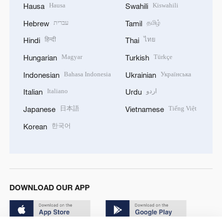
Hausa
Kiswahili
Hausa
Swahili
עברית
தமிழ்
Hebrew
Tamil
हिन्दी
ไทย
Hindi
Thai
Magyar
Türkçe
Hungarian
Turkish
Bahasa Indonesia
Українська
Indonesian
Ukrainian
Italiano
اردو
Italian
Urdu
日本語
Tiếng Việt
Japanese
Vietnamese
한국어
Korean
DOWNLOAD OUR APP