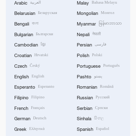
العربية
Bahasa Melayu
Arabic
Malay
Беларуская
Монгол
Belarusian
Mongolian
বাংলা
မြန်မာဘာသာ
Bengali
Myanmar
Български
नेपाली
Bulgarian
Nepali
ខ្មែរ
فارسی
Cambodian
Persian
Hrvatski
Polski
Croatian
Polish
Český
Português
Czech
Portuguese
English
پښتو
English
Pashto
Esperanto
Română
Esperanto
Romanian
Filipino
Русский
Filipino
Russian
Français
Српски
French
Serbian
Deutsch
සිංහල
German
Sinhala
Ελληνικά
Español
Greek
Spanish