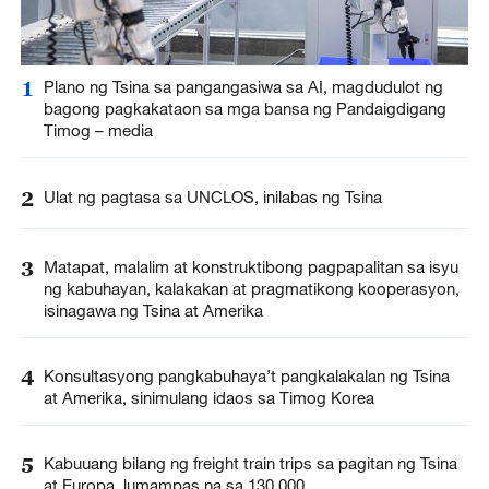
1
Plano ng Tsina sa pangangasiwa sa AI, magdudulot ng
bagong pagkakataon sa mga bansa ng Pandaigdigang
Timog – media
2
Ulat ng pagtasa sa UNCLOS, inilabas ng Tsina
3
Matapat, malalim at konstruktibong pagpapalitan sa isyu
ng kabuhayan, kalakakan at pragmatikong kooperasyon,
isinagawa ng Tsina at Amerika
4
Konsultasyong pangkabuhaya’t pangkalakalan ng Tsina
at Amerika, sinimulang idaos sa Timog Korea
5
Kabuuang bilang ng freight train trips sa pagitan ng Tsina
at Europa, lumampas na sa 130,000